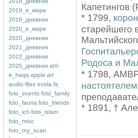
2018_дневник
Капетингов (P
2019_в_мире
* 1799,
корон
2019_дневник
старейшего 
2020_в_мире
2020_дневник
Мальтийског
2021_дневник
Госпитальер
2022_дневник
Родоса и Ма
2025_дневник
ahl-
* 1798, АМВ
e_haqq
apple
art
настоятелем
audio-files
evola
fa
foto_events
foto_family
преподавате
foto_fauna
foto_friends
* 1891, † Ал
foto_ich
foto_islam
foto_misc
foto_my_scan