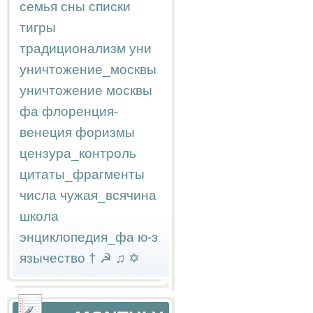
семья
сны
списки
тигры
традиционализм
уни
уничтожение_москвы
уничтожение москвы
фа
флоренция-
венеция
форизмы
цензура_контроль
цитаты_фрагменты
числа
чужая_всячина
школа
энциклопедия_фа
ю-з
язычество
†
☭
♫
✡