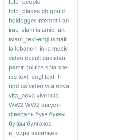
foto_people
foto_places
gb
gould
heidegger
internet
iran
iraq
islam
islamic_art
islam_text-engl
ismaili
la
lebanon
links
music-
video
occult
pakistan
pamir
politics
shia
site-
rss
text_engl
text_fr
upd
us
video
vita nova
vita_nova
vivencia
WW2
WW2
август-
февраль
букв
буквы
буквы
булгаков
в_мире
васильев