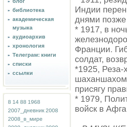
блог
Индии перене
библиотека
днями позже
академическая
музыка
* 1917, в но
аудиоархив
железнодоро
хронология
Франции. Гиб
Телеграм: книги
солдат, возв
списки
*1925, Реза
ссылки
шаханшахом 
присягу пра
* 1979, Пол
8
14
88
1968
войск в Афг
2007_дневник
2008
2008_в_мире