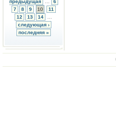
предыдущая
…
6
7
8
9
10
11
12
13
14
…
следующая ›
последняя »