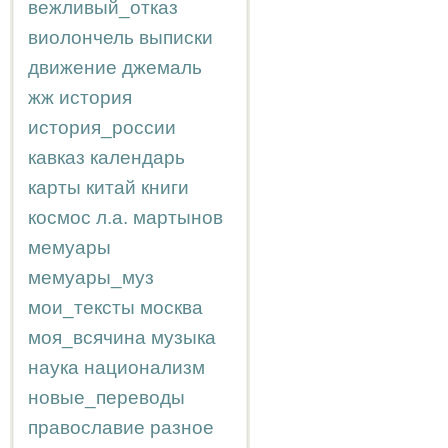
вежливый_отказ
виолончель
выписки
движение
джемаль
жж
история
история_россии
кавказ
календарь
карты
китай
книги
космос
л.а.
мартынов
мемуары
мемуары_муз
мои_тексты
москва
моя_всячина
музыка
наука
национализм
новые_переводы
православие
разное