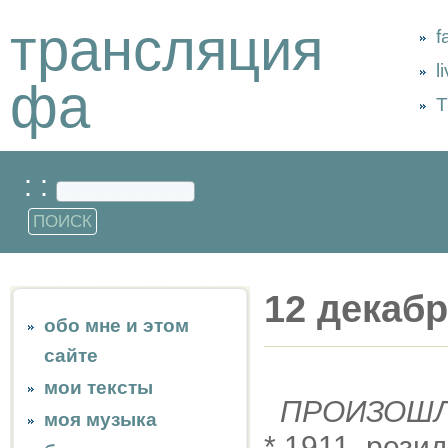
трансляция
f
l
фа
Т
: :
12 декаб
обо мне и этом
сайте
мои тексты
ПРОИЗОШ
моя музыка
* 1911, рези