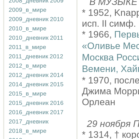
В МУЗЫКЕ
2008_дневник
2009
2009_в_мире
* 1952, Knap
2009_дневник
2010
исп. II симф
2010_в_мире
* 1966,
Перв
2010_дневник
2011
«Оливье Мес
2011_в_мире
Москва Росс
2011_дневник
2012
2012_в_мире
Вемени, Хай
2012_дневник
2014
* 1970, посл
2014_дневник
2015
Джима Морри
2015_в_мире
Орлеан
2015_дневник
2016
2016_дневник
2017
2017_дневник
29 ноября
2018_в_мире
* 1314, † ко