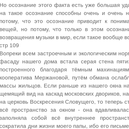
Но осознание этого факта есть уже большая уда
на такое осознание способны очень и очень н
потому, что это осознание приводит к поним
вещей, но потому, что только в этом осозна
возвращения музыки в мир, если такое вообще в
стр 109
Вопреки всем застроечным и экологическим нор
фасаду нашего дома встала серая стена пяти
построенного благодаря тёмным махинациям
кооператива Мержановой, путём обмана ослаб
массы жильцов. Если раньше из нашего окна н
щемящий вид на каскад московских двориков, н
на церковь Воскресения Словущего, то теперь с
всё пространство за окном - она вдавливала
заполняла собой всё внутреннее пространс
сократила дни жизни моего папы, ибо его письм