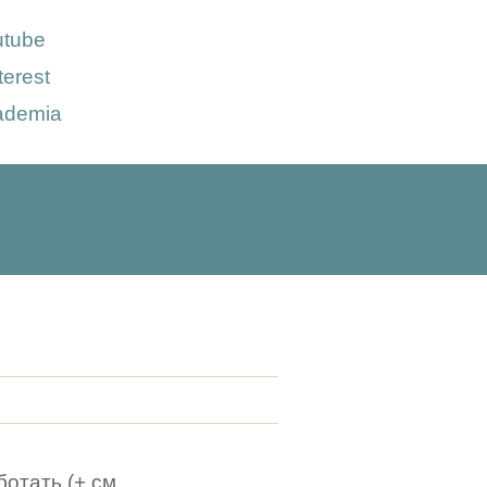
utube
terest
ademia
отать (+ см.