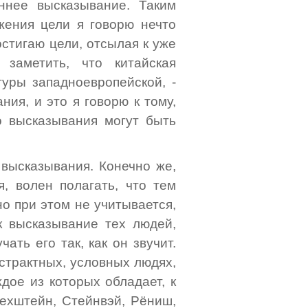
ннее высказывание. Таким
жения цели я говорю нечто
остигаю цели, отсылая к уже
заметить, что китайская
туры западноевропейской, -
ия, и это я говорю к тому,
о высказывания могут быть
 высказывания. Конечно же,
я, волен полагать, что тем
о при этом не учитывается,
к высказывание тех людей,
ать его так, как он звучит.
бстрактных, условных людях,
дое из которых обладает, к
ехштейн, Стейнвэй, Рёниш,