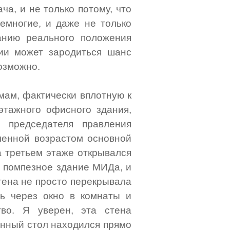
ча, и не только потому, что
емногие, и даже не только
анию реального положения
нии может зародиться шанс
озможно.
мам, фактически вплотную к
этажного офисного здания,
 председателя правления
ленной возрастом основной
а третьем этаже открывался
а помпезное здание МИДа, и
тена не просто перекрывала
сь через окно в комнаты и
тво. Я уверен, эта стена
енный стол находился прямо