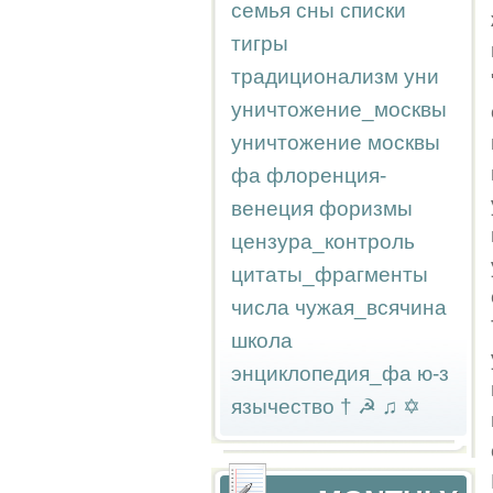
семья
сны
списки
тигры
традиционализм
уни
уничтожение_москвы
уничтожение москвы
фа
флоренция-
венеция
форизмы
цензура_контроль
цитаты_фрагменты
числа
чужая_всячина
школа
энциклопедия_фа
ю-з
язычество
†
☭
♫
✡