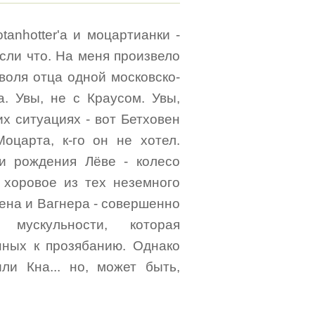
tanhotter'а и моцартианки -
если что. На меня произвело
воля отца одной московско-
. Увы, не с Краусом. Увы,
их ситуациях - вот Бетховен
оцарта, к-го он не хотел.
 и рождения Лёве - колесо
о хоровое из тех неземного
вена и Вагнера - совершенно
 мускульности, которая
нных к прозябанию. Однако
ли Кна... но, может быть,