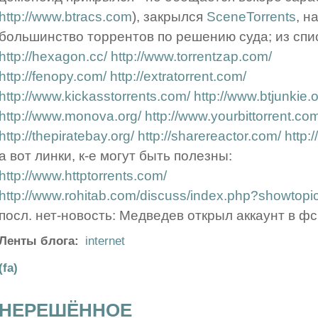
http://www.btracs.com
), закрылся
SceneTorrents
, н
большинство торрентов по решению суда; из спи
http://hexagon.cc/
http://www.torrentzap.com/
http://fenopy.com/
http://extratorrent.com/
http://www.kickasstorrents.com/
http://www.btjunkie.o
http://www.monova.org/
http://www.yourbittorrent.co
http://thepiratebay.org/
http://sharereactor.com/
http:
а вот линки, к-е могут быть полезны:
http://www.httptorrents.com/
http://www.rohitab.com/discuss/index.php?showtop
посл. нет-новость: Медведев открыл аккаунт в фсб
Ленты блога:
internet
(fa)
НЕРЕШЁННОЕ