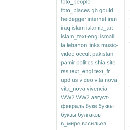
foto_people
foto_places
gb
gould
heidegger
internet
iran
iraq
islam
islamic_art
islam_text-engl
ismaili
la
lebanon
links
music-
video
occult
pakistan
pamir
politics
shia
site-
rss
text_engl
text_fr
upd
us
video
vita nova
vita_nova
vivencia
WW2
WW2
август-
февраль
букв
буквы
буквы
булгаков
в_мире
васильев