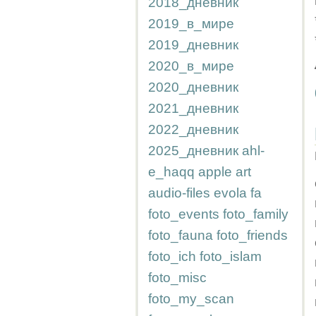
2018_дневник
2019_в_мире
2019_дневник
2020_в_мире
2020_дневник
2021_дневник
2022_дневник
2025_дневник
ahl-
e_haqq
apple
art
audio-files
evola
fa
foto_events
foto_family
foto_fauna
foto_friends
foto_ich
foto_islam
foto_misc
foto_my_scan