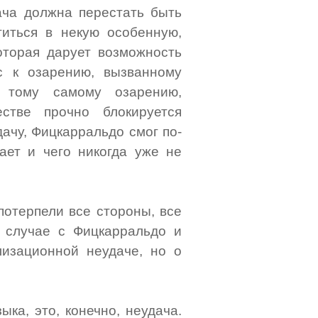
дача должна перестать быть
титься в некую особенную,
которая дарует возможность
с к озарению, вызванному
к тому самому озарению,
стве прочно блокируется
дачу, Фицкарральдо смог по-
ает и чего никогда уже не
потерпели все стороны, все
в случае с Фицкарральдо и
изационной неудаче, но о
ка, это, конечно, неудача.