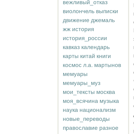
вежливый_отказ
виолончель
выписки
движение
джемаль
жж
история
история_россии
кавказ
календарь
карты
китай
книги
космос
л.а.
мартынов
мемуары
мемуары_муз
мои_тексты
москва
моя_всячина
музыка
наука
национализм
новые_переводы
православие
разное