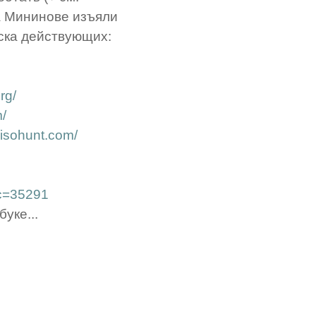
а Мининове изъяли
ска действующих:
rg/
m/
//isohunt.com/
ic=35291
уке...