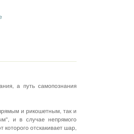
е
нания, а путь самопознания
прямым и рикошетным, так и
м", и в случае непрямого
т которого отскакивает шар,