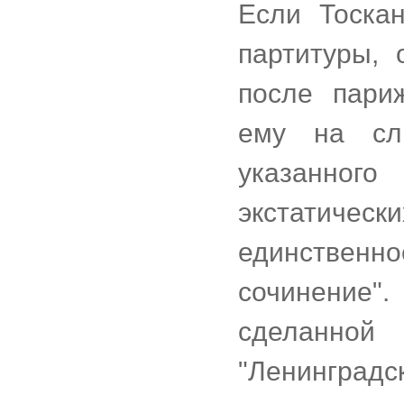
Если Тоска
партитуры, 
после пари
ему на сл
указанного
экстатичес
единствен
сочинение
сделанно
"Ленинградс