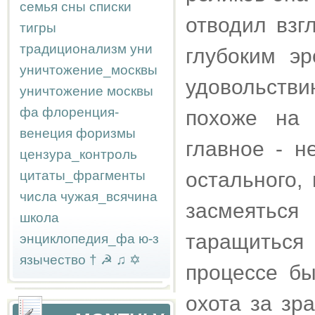
семья
сны
списки
отводил взг
тигры
традиционализм
уни
глубоким э
уничтожение_москвы
удовольстви
уничтожение москвы
фа
флоренция-
похоже на 
венеция
форизмы
главное - н
цензура_контроль
цитаты_фрагменты
остального,
числа
чужая_всячина
засмеяться
школа
таращиться 
энциклопедия_фа
ю-з
язычество
†
☭
♫
✡
процессе б
охота за зр