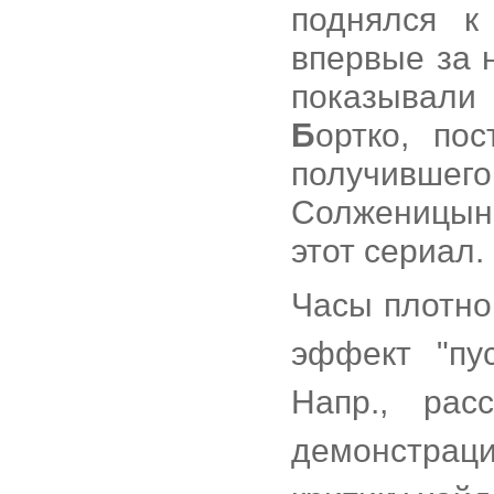
поднялся к
впервые за 
показывали 
Б
ортко, по
получившег
Солженицына
этот сериал.
Часы плотно
эффект "пу
Напр., ра
демонстрац