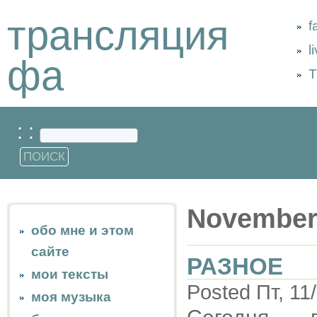
трансляция
f
l
фа
Т
: :
November
обо мне и этом
сайте
РАЗНОЕ
мои тексты
Posted Пт, 11
моя музыка