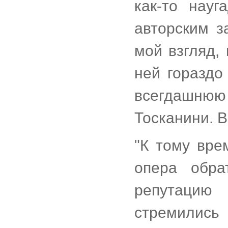
как-то нау
авторским з
мой взгляд,
ней гораздо
всегдашню
Тосканини. В
"К тому вре
опера обра
репутацию 
стремилис