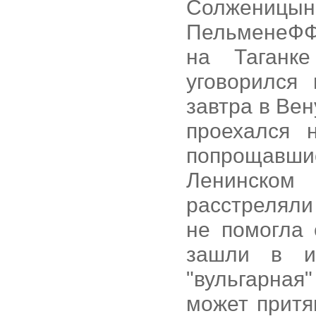
Солженицын
ПельменеФФ,
на Таганк
уговорился
завтра в Ве
проехался 
попрощавшис
Ленинском
расстрелял
не помогла 
зашли в и
"вульгарна
может притя