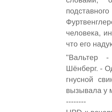
подставного
Фуртвенгл
человека, и
что его наду
"Вальтер -
Шёнберг. - О
гнусной св
вызывала у 
--------