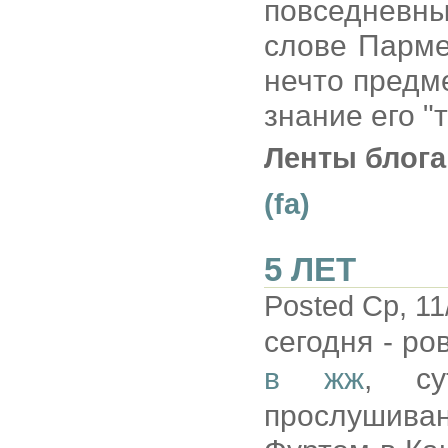
повседневны
слове Парме
нечто предм
знание его "
Ленты блога
(fa)
5 ЛЕТ
Posted Ср, 11
сегодня - ро
в жж
, су
прослушива