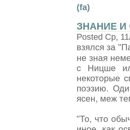
(fa)
ЗНАНИЕ И
Posted Ср, 11
взялся за "
не зная неме
с Ницше ил
некоторые с
поэзию. Оди
ясен, меж те
"То, что обы
иное, как о