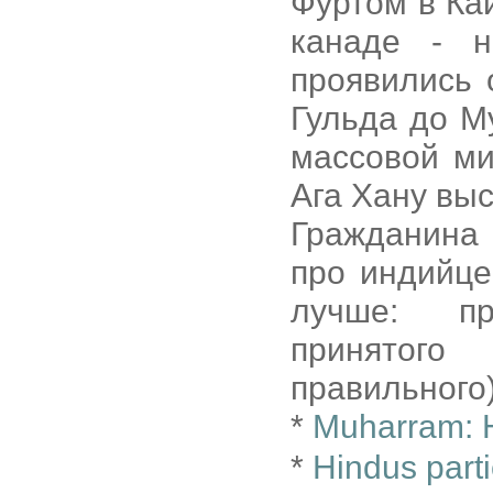
Фуртом в Каи
канаде - 
проявились 
Гульда до М
массовой ми
Ага Хану выс
Гражданина
про индийце
лучше: пр
принятого
правильного)
*
Muharram: H
*
Hindus part