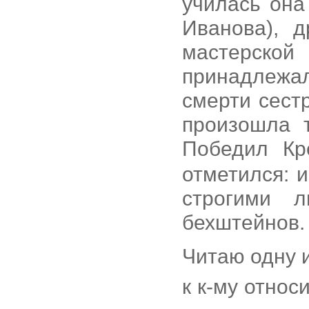
училась она
Иванова), 
мастерск
принадлежал
смерти сест
произошла 
Победил Кр
отметился: 
строгими л
бехштейнов.
Читаю одну и
к к-му относ