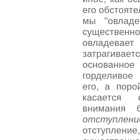
его обстоят
мы "овладе
существен
овладева
затрагиваетс
основанное
горделивое
его, а поро
касается 
внимания 
отступлени
отступле