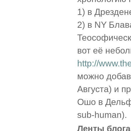
1) в Дрезден
2) в NY Бла
Теософичес
вот её небол
http://www.th
можно добав
Августа) и 
Ошо в Дельф
sub-human).
Ленты блога