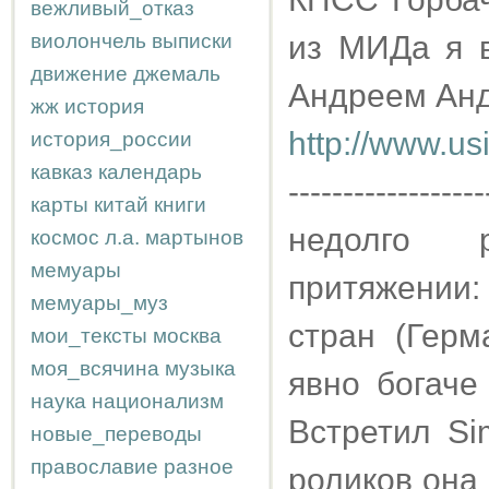
вежливый_отказ
виолончель
выписки
из МИДа я в
движение
джемаль
Андреем Анд
жж
история
http://www.us
история_россии
кавказ
календарь
------------------
карты
китай
книги
недолго 
космос
л.а.
мартынов
мемуары
притяжении:
мемуары_муз
стран (Герм
мои_тексты
москва
моя_всячина
музыка
явно богаче
наука
национализм
Встретил Si
новые_переводы
православие
разное
роликов она 