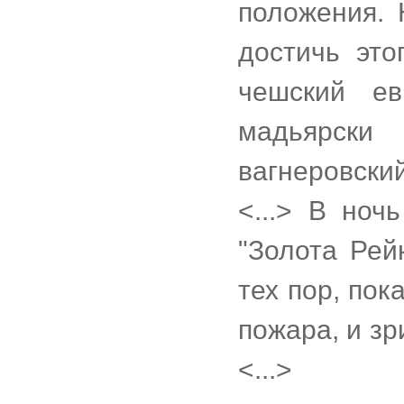
положения. 
достичь эт
чешский е
мадьярск
вагнеровски
<...> В ноч
"Золота Рей
тех пор, по
пожара, и з
<...>