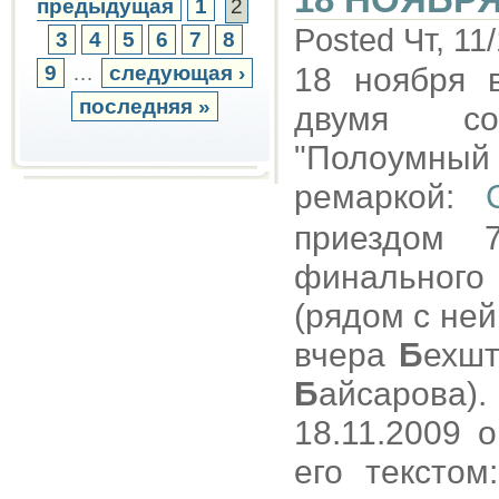
предыдущая
1
2
Posted Чт, 11
3
4
5
6
7
8
9
…
следующая ›
18 ноября
последняя »
двумя со
"Полоумный
ремаркой:
приездом 
финального
(рядом с не
вчера
Б
ехшт
Б
айсарова
18.11.2009 
его текстом