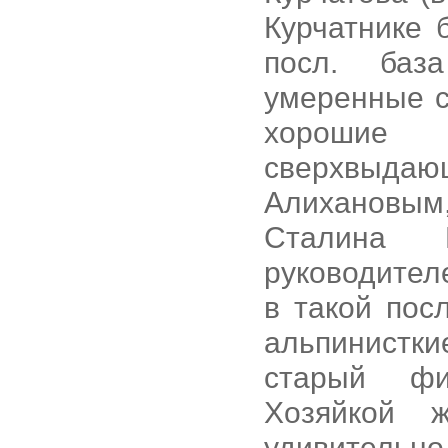
Курчатнике 
посл. баз
умеренные с
хорошие 
сверхвыдающ
Алихановым
Сталина 
руководителе
в такой пос
альпинистки
старый фи
Хозяйкой 
удивительн