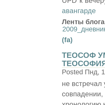
UPD к вечеру
авангарде
Ленты блога
2009_дневни
(fa)
ТЕОСОФ УМ
ТЕОСОФИ
Posted Пнд, 1
не встречал
совпадении, 
хронологию н