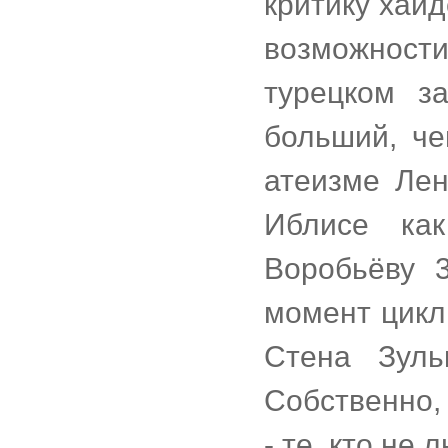
критику хай
возможност
турецком з
больший, че
атеизме Лен
Иблисе ка
Воробьёву 3
момент цикл
Стена Зуль
Собственно,
- те, кто не 