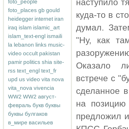
наступило т
foto_people
foto_places
gb
gould
куда-то в ст
heidegger
internet
iran
думал. Зате
iraq
islam
islamic_art
islam_text-engl
ismaili
"Ну, как т
la
lebanon
links
music-
разоружению
video
occult
pakistan
pamir
politics
shia
site-
Оказало л
rss
text_engl
text_fr
встрече с "
upd
us
video
vita nova
vita_nova
vivencia
сделанное в
WW2
WW2
август-
на позицию
февраль
букв
буквы
буквы
булгаков
предложил и
в_мире
васильев
КПСС Горбач