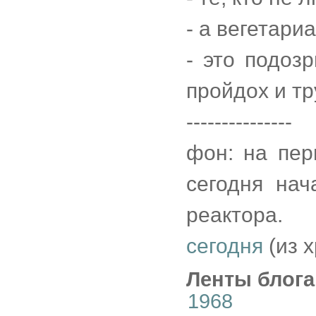
- а вегетари
- это подоз
пройдох и тр
---------------
фон: на пер
сегодня нач
реактора.
сегодня
(из 
Ленты блога
1968