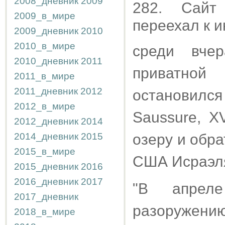
2008_дневник
2009
282. Сайт
2009_в_мире
переехал к 
2009_дневник
2010
2010_в_мире
среди вче
2010_дневник
2011
приватной 
2011_в_мире
2011_дневник
2012
остановилс
2012_в_мире
Saussure, X
2012_дневник
2014
2014_дневник
2015
озеру и обр
2015_в_мире
США Исраэл
2015_дневник
2016
2016_дневник
2017
"В апрел
2017_дневник
разоружени
2018_в_мире