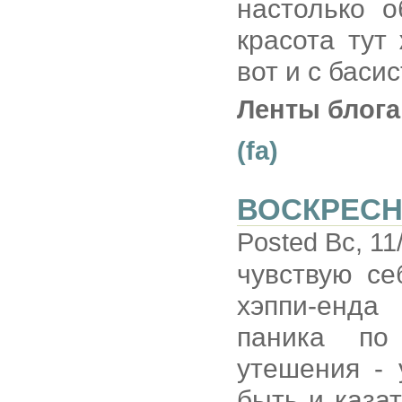
настолько 
красота тут
вот и с баси
Ленты блога
(fa)
ВОСКРЕС
Posted Вс, 11
чувствую с
хэппи-енда
паника по
утешения - 
быть и каза