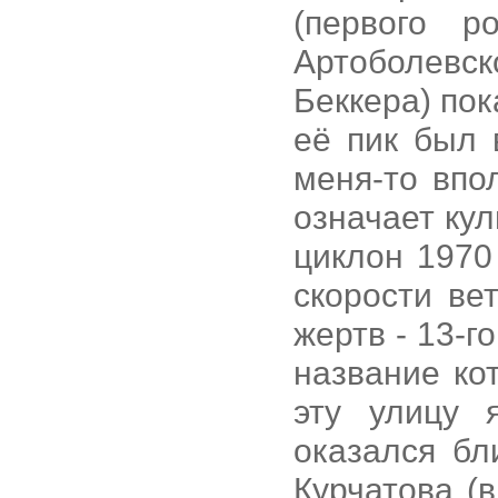
(первого 
Артоболевск
Беккера) пок
её пик был 
меня-то впо
означает кул
циклон 1970 
скорости ве
жертв - 13-г
название ко
эту улицу 
оказался бл
Курчатова (