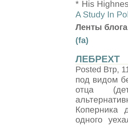
* His Highnes
A Study In Pol
Ленты блога
(fa)
ЛЕБРЕХТ
Posted Втр, 1
под видом б
отца (де
альтернати
Коперника 
одного уеха