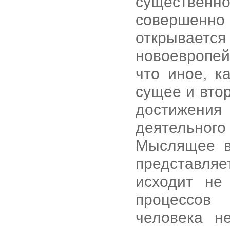
существен
совершенн
открывается
новоевропей
что иное, к
сущее и вто
достижения
деятельног
Мыслящее в
представляе
исходит не
процессов 
человека н