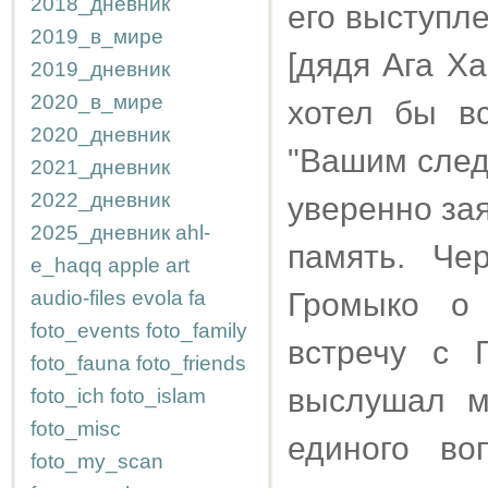
2018_дневник
его выступл
2019_в_мире
[дядя Ага Ха
2019_дневник
2020_в_мире
хотел бы вс
2020_дневник
"Вашим след
2021_дневник
2022_дневник
уверенно за
2025_дневник
ahl-
память. Че
e_haqq
apple
art
audio-files
evola
fa
Громыко о 
foto_events
foto_family
встречу с 
foto_fauna
foto_friends
выслушал м
foto_ich
foto_islam
foto_misc
единого во
foto_my_scan