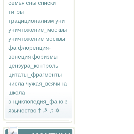
семья
сны
списки
тигры
традиционализм
уни
уничтожение_москвы
уничтожение москвы
фа
флоренция-
венеция
форизмы
цензура_контроль
цитаты_фрагменты
числа
чужая_всячина
школа
энциклопедия_фа
ю-з
язычество
†
☭
♫
✡