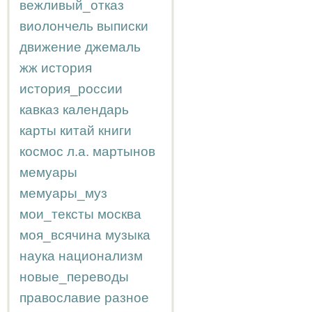
вежливый_отказ
виолончель
выписки
движение
джемаль
жж
история
история_россии
кавказ
календарь
карты
китай
книги
космос
л.а.
мартынов
мемуары
мемуары_муз
мои_тексты
москва
моя_всячина
музыка
наука
национализм
новые_переводы
православие
разное