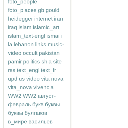
foto_people
foto_places
gb
gould
heidegger
internet
iran
iraq
islam
islamic_art
islam_text-engl
ismaili
la
lebanon
links
music-
video
occult
pakistan
pamir
politics
shia
site-
rss
text_engl
text_fr
upd
us
video
vita nova
vita_nova
vivencia
WW2
WW2
август-
февраль
букв
буквы
буквы
булгаков
в_мире
васильев