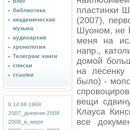
блог
пластинки Ш
библиотека
(2007), пер
академическая
музыка
Шуоном, не 
аудиоархив
меня на ис
хронология
напр., като
Телеграм: книги
домой больш
списки
на лесенку
ссылки
было) - мол
спровоциров
вещи сдвину
8
14
88
1968
Клауса Кинс
2007_дневник
2008
все докуме
2008_в_мире