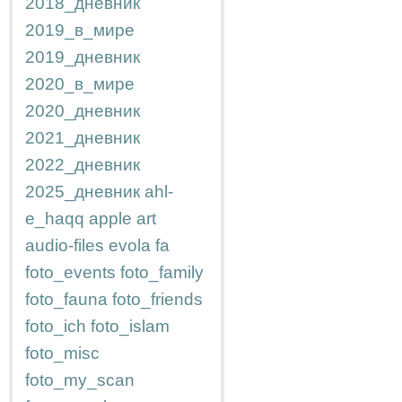
2018_дневник
2019_в_мире
2019_дневник
2020_в_мире
2020_дневник
2021_дневник
2022_дневник
2025_дневник
ahl-
e_haqq
apple
art
audio-files
evola
fa
foto_events
foto_family
foto_fauna
foto_friends
foto_ich
foto_islam
foto_misc
foto_my_scan