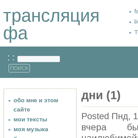
трансляция
f
l
фа
Т
: :
дни (1)
обо мне и этом
сайте
Posted Пнд, 1
мои тексты
вчера б
моя музыка
наилюбимей