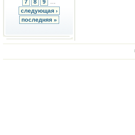
7
8
9
…
следующая ›
последняя »