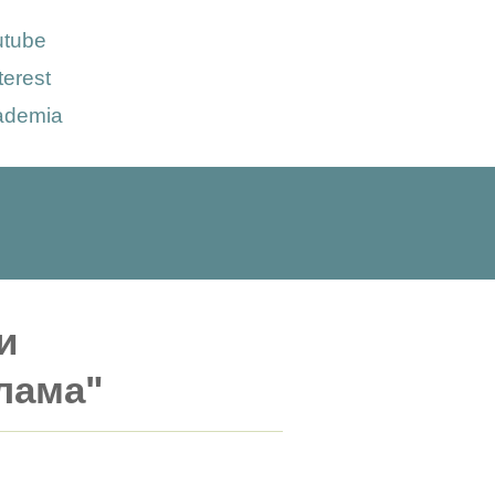
utube
terest
ademia
и
лама"