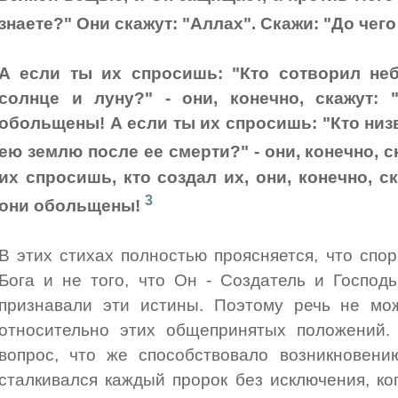
знаете?" Они скажут: "Аллах". Скажи: "До чег
А если ты их спросишь: "Кто сотворил не
солнце и луну?" - они, конечно, скажут: 
обольщены! А если ты их спросишь: "Кто низ
ею землю после ее смерти?" - они, конечно, с
их спросишь, кто создал их, они, конечно, с
3
они обольщены!
В этих стихах полностью проясняется, что спо
Бога и не того, что Он - Создатель и Господ
признавали эти истины. Поэтому речь не мож
относительно этих общепринятых положений. 
вопрос, что же способствовало возникновени
сталкивался каждый пророк без исключения, к