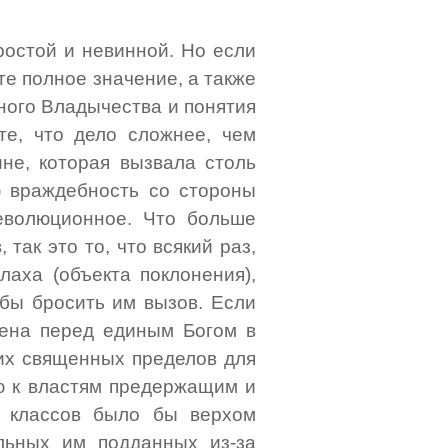
ростой и невинной. Но если
те полное значение, а также
ного Владычества и понятия
те, что дело сложнее, чем
ине, которая вызвала столь
 враждебность со стороны
еволюционное. Что больше
так это то, что всякий раз,
лаха (объекта поклонения),
обы бросить им вызов. Если
лена перед единым Богом в
тих священных пределов для
ию к властям предержащим и
х классов было бы верхом
льных им подданных из-за