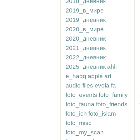
2018_дневник
2019_в_мире
2019_дневник
2020_в_мире
2020_дневник
2021_дневник
2022_дневник
2025_дневник
ahl-
e_haqq
apple
art
audio-files
evola
fa
foto_events
foto_family
foto_fauna
foto_friends
foto_ich
foto_islam
foto_misc
foto_my_scan