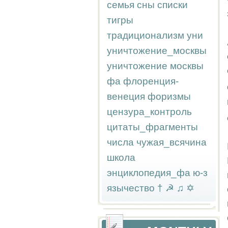
семья
сны
списки
тигры
традиционализм
уни
уничтожение_москвы
уничтожение москвы
фа
флоренция-
венеция
форизмы
цензура_контроль
цитаты_фрагменты
числа
чужая_всячина
школа
энциклопедия_фа
ю-з
язычество
†
☭
♫
✡