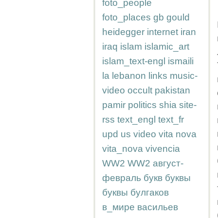
foto_people
foto_places
gb
gould
heidegger
internet
iran
iraq
islam
islamic_art
islam_text-engl
ismaili
la
lebanon
links
music-
video
occult
pakistan
pamir
politics
shia
site-
rss
text_engl
text_fr
upd
us
video
vita nova
vita_nova
vivencia
WW2
WW2
август-
февраль
букв
буквы
буквы
булгаков
в_мире
васильев