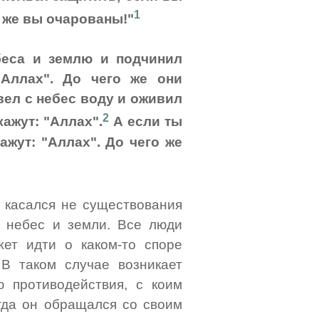
1
о же вы очарованы!"
беса и землю и подчинил
"Аллах". До чего же они
вел с небес воду и оживил
2
кажут: "Аллах".
А если ты
кажут: "Аллах". До чего же
р касался не существования
ь небес и земли. Все люди
ет идти о каком-то споре
В таком случае возникает
ю противодействия, с коим
огда он обращался со своим