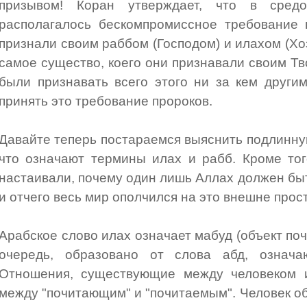
призывом! Коран утверждает, что в сред
располагалось бескомпромиссное требование 
признали своим раббом (Господом) и илахом (Хо
самое существо, коего они признавали своим Тв
были признавать всего этого ни за кем други
принять это требование пророков.
Давайте теперь постараемся выяснить подлинную
что означают термины илах и рабб. Кроме тог
настаивали, почему один лишь Аллах должен бы
и отчего весь мир ополчился на это внешне про
Арабское слово илах означает мабуд (объект почи
очередь, образовано от слова абд, означаю
Отношения, существующие между человеком и
между "почитающим" и "почитаемым". Человек об