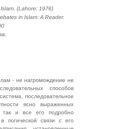
 Islam. (Lahore: 1976)
bates in Islam: A Reader.
00
ва.
слам - не нагромождение не
ледовательных способов
 система, последовательное
упности ясно выраженных
, так и все его подробно
в логической связи с его
дписания, установленные