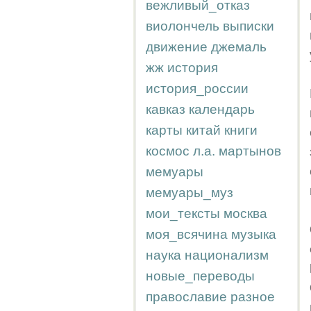
вежливый_отказ
виолончель
выписки
движение
джемаль
жж
история
история_россии
кавказ
календарь
карты
китай
книги
космос
л.а.
мартынов
мемуары
мемуары_муз
мои_тексты
москва
моя_всячина
музыка
наука
национализм
новые_переводы
православие
разное