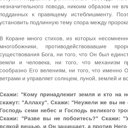
незначительного повода, никоим образом не в
подданных к правящему истеблишменту. Поэ
установить подлинную тему спора между пророка
В Коране много стихов, из которых несомненн
многобожники, противодействовавшие пр
существования Бога, ни того, что Он был един
земли и человека, ни того, что механизм 
сообразно Его велениям, ни того, что именно 
ветрами и управляет солнцем, луной, землей и в
Скажи: "Кому принадлежит земля и кто на н
скажут: "Аллаху". Скажи: "Неужели же вы не
Господь семи небес и Господь великого трон
Скажи: "Разве вы не побоитесь?" Скажи: "
всякой вещью, и Он защищает, а против Него