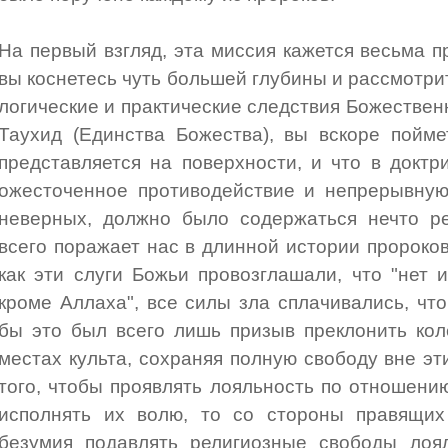
На первый взгляд, эта миссия кажется весьма п
вы коснетесь чуть большей глубины и рассмотри
логические и практические следствия Божествен
Таухид (Единства Божества), вы вскоре пойме
представляется на поверхности, и что в доктр
ожесточенное противодействие и непрерывную
неверных, должно было содержаться нечто р
всего поражает нас в длинной истории пророков, 
как эти слуги Божьи провозглашали, что "нет и
кроме Аллаха", все силы зла сплачивались, чт
бы это был всего лишь призыв преклонить ко
местах культа, сохраняя полную свободу вне э
того, чтобы проявлять лояльность по отношен
исполнять их волю, то со стороны правящи
безумия подавлять религиозные свободы лоя