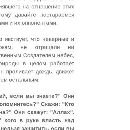
лиявшего на отношение этих
тому давайте постараемся
ми и их оппонентами.
о явствует, что неверные и
орокам, не отрицали ни
ственным Создателем небес,
природы в целом работает
Он проливает дождь, движет
сем остальным.
ей, если вы знаете?" Они
 опомнитесь?" Скажи: "Кто
а?" Они скажут: "Аллах".
У кого в руке власть над
 нельзя защитить, если вы