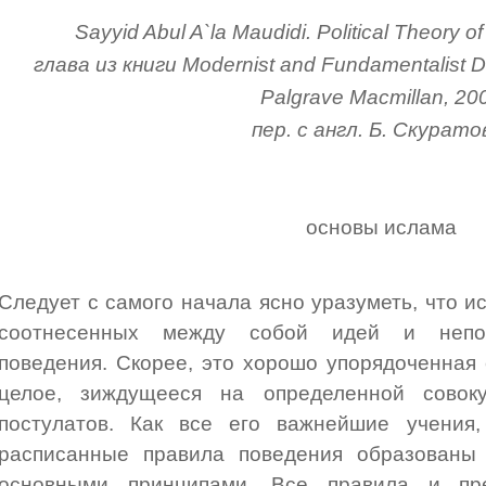
Sayyid Abul A`la Maudidi. Political Theory of
глава из книги Modernist and Fundamentalist De
Palgrave Macmillan, 20
пер. с англ. Б. Скурато
основы ислама
Следует с самого начала ясно уразуметь, что и
соотнесенных между собой идей и непос
поведения. Скорее, это хорошо упорядоченная
целое, зиждущееся на определенной совок
постулатов. Как все его важнейшие учения
расписанные правила поведения образованы 
основными принципами. Все правила и пре