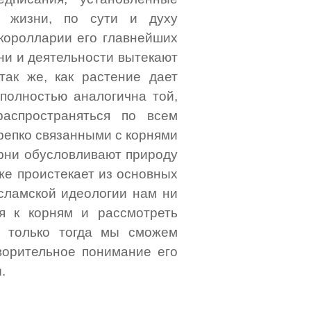
й жизни, по сути и духу
королларии его главнейших
ни и деятельности вытекают
так же, как растение дает
 полностью аналогична той,
аспространяться по всем
крепко связанными с корнями
орни обусловливают природу
же проистекает из основных
исламской идеологии нам ни
ся к корням и рассмотреть
и только тогда мы сможем
ворительное понимание его
.