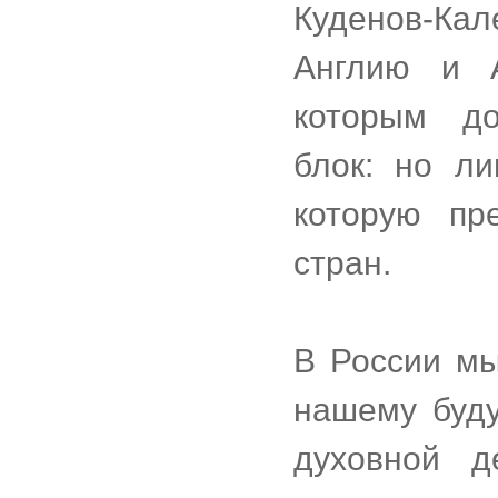
Куденов-Ка
Англию и 
которым до
блок: но л
которую пр
стран.
В России м
нашему буду
духовной д