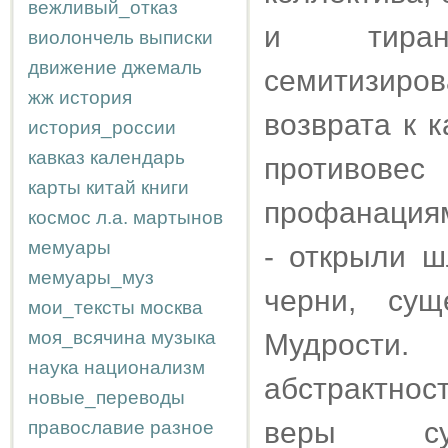
вежливый_отказ
и тиран
виолончель
выписки
движение
джемаль
семитизиро
жж
история
возврата к 
история_россии
кавказ
календарь
противов
карты
китай
книги
профанациям
космос
л.а.
мартынов
мемуары
- открыли 
мемуары_муз
черни, сущ
мои_тексты
москва
моя_всячина
музыка
Мудрости
наука
национализм
абстрактно
новые_переводы
веры сущ
православие
разное