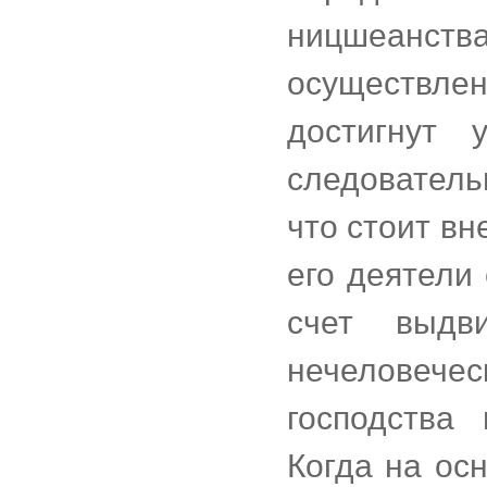
ницшеанства
осуществл
достигнут 
следователь
что стоит вн
его деятели
счет выдв
нечеловече
господства
Когда на ос