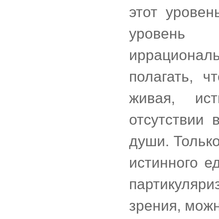
этот уровен
уровень с
иррациона
полагать, 
живая, ис
отсутствии 
души. Тольк
истинного е
партикуляр
зрения, мож