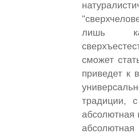
натуралист
"сверхчелов
лишь ка
сверхъесте
сможет стат
приведет к 
универсальн
традиции, 
абсолютная 
абсолютна