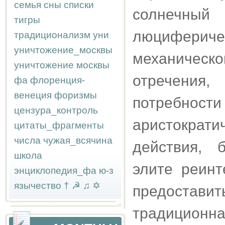
семья
сны
списки
солнечный 
тигры
люцифери
традиционализм
уни
уничтожение_москвы
механическ
уничтожение москвы
отречени
фа
флоренция-
венеция
форизмы
потребност
цензура_контроль
аристократ
цитаты_фрагменты
числа
чужая_всячина
действия, 
школа
элите реинт
энциклопедия_фа
ю-з
язычество
†
☭
♫
✡
предоста
традицио