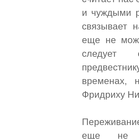
и чуждыми р
связывает н
еще не може
следует 
предвестни
временах, 
Фридриху Н
Переживание
еще не н