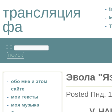
трансляция
f
l
фа
Т
: :
Эвола "Я
обо мне и этом
сайте
Posted Пнд, 1
мои тексты
моя музыка
V. Н