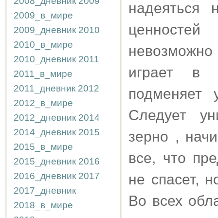
2008_дневник
2009
надеяться 
2009_в_мире
ценностей
2009_дневник
2010
2010_в_мире
невозможно 
2010_дневник
2011
играет в 
2011_в_мире
2011_дневник
2012
подменяет 
2012_в_мире
Следует ун
2012_дневник
2014
2014_дневник
2015
зерно , начи
2015_в_мире
все, что пр
2015_дневник
2016
2016_дневник
2017
не спасет, 
2017_дневник
Во всех обл
2018_в_мире