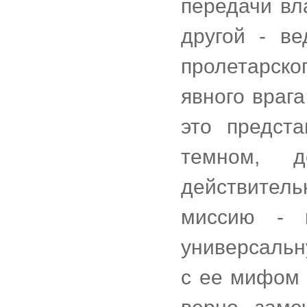
передачи вл
другой - ве
пролетарско
явного враг
это предст
темном, д
действител
миссию - п
универсальн
с ее мифом 