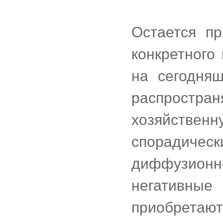
Остается п
конкретного
на сегодня
распростра
хозяйствен
спорадичес
диффузион
негативны
приобретаю