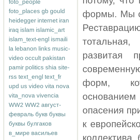
потому, что
foto_people
foto_places
gb
gould
формы. Мы с
heidegger
internet
iran
Реставрац
iraq
islam
islamic_art
islam_text-engl
ismaili
тотальная,
la
lebanon
links
music-
развитая 
video
occult
pakistan
современн
pamir
politics
shia
site-
rss
text_engl
text_fr
форм, ко
upd
us
video
vita nova
основанием 
vita_nova
vivencia
WW2
WW2
август-
опасения пр
февраль
букв
буквы
к европейск
буквы
булгаков
в_мире
васильев
коллектива,