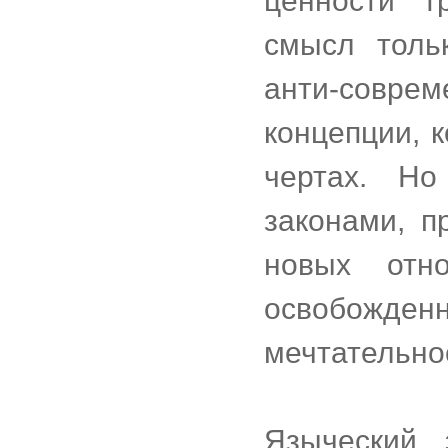
ценности т
смысл толь
анти-совр
концепции, 
чертах. Н
законами, п
новых отн
освобожден
мечтательно
Языческий 