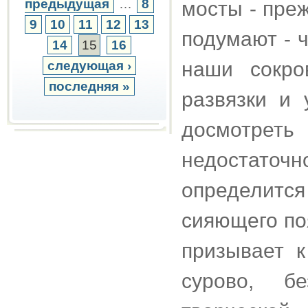
предыдущая
…
8
мосты - пре
9
10
11
12
13
подумают - 
14
15
16
наши сокро
следующая ›
последняя »
развязки и 
досмотрет
недостато
определитс
сияющего по
призывает к
сурово, б