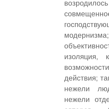
возродилось
совмещенн
господст
модернизм
объективно
изоляция, 
возможности
действия; т
нежели люд
нежели отд