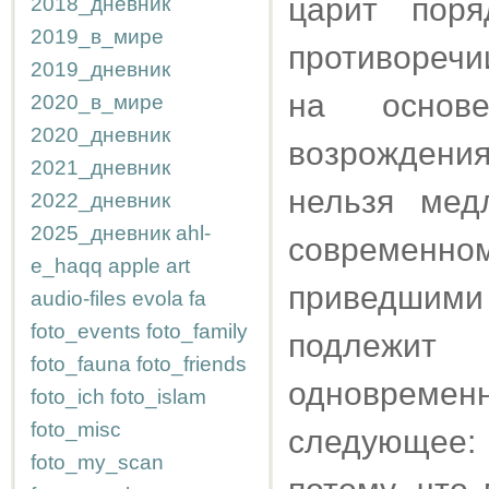
царит поря
2018_дневник
2019_в_мире
противореч
2019_дневник
на основ
2020_в_мире
2020_дневник
возрождени
2021_дневник
нельзя мед
2022_дневник
2025_дневник
ahl-
современно
e_haqq
apple
art
приведшим
audio-files
evola
fa
foto_events
foto_family
подлежит
foto_fauna
foto_friends
одновремен
foto_ich
foto_islam
foto_misc
следующее
foto_my_scan