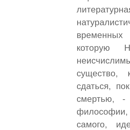
литературна
натуралист
временных 
которую Н
неисчислимы
существо, 
сдаться, по
смертью, -
философии,
самого, ид