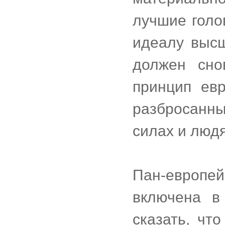
лучшие голо
идеалу высш
должен сно
принцип ев
разбросанн
силах и людя
Пан-европ
включена в
сказать, чт