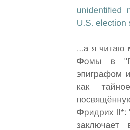
unidentified
U.S. election
...а я читаю
Ф
омы в "П
эпиграфом и
как тайное
посвящённ
Ф
ридрих II*
заключает 