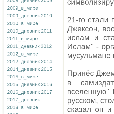
2008_дневник
2009
символизируе
2009_в_мире
2009_дневник
2010
21-го стали 
2010_в_мире
Джексон, во
2010_дневник
2011
ислам и ст
2011_в_мире
Ислам" - ор
2011_дневник
2012
2012_в_мире
мусульмане 
2012_дневник
2014
2014_дневник
2015
Принёс Дже
2015_в_мире
в самиздат
2015_дневник
2016
вселенную" 
2016_дневник
2017
русском, сто
2017_дневник
2018_в_мире
сказал он и