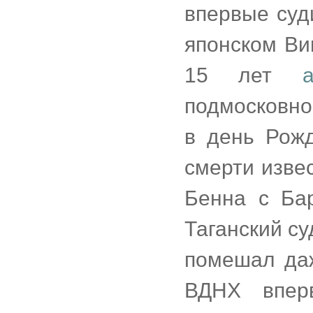
впервые суд
японском Ви
15 лет
подмосковно
в день Рожд
смерти изве
Бенна с Ба
Таганский с
помешал даж
ВДНХ впер