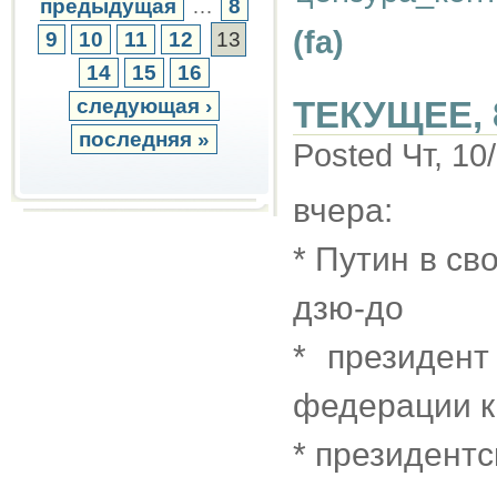
предыдущая
…
8
(fa)
9
10
11
12
13
14
15
16
следующая ›
ТЕКУЩЕЕ, 
последняя »
Posted Чт, 10
вчера:
* Путин в св
дзю-до
* президен
федерации к
* президентс