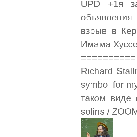
UPD +1я за
объявления
взрыв в Кер
Имама Хуссей
==========
Richard Stal
symbol for my
таком виде 
solins / ZOO