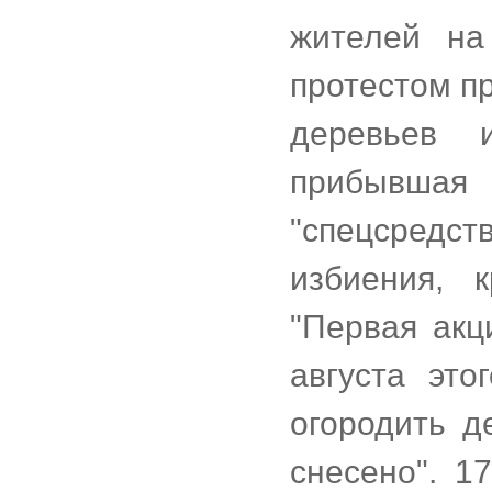
жителей на
протестом п
деревьев 
прибывш
"спецсредс
избиения, 
"Первая ак
августа это
огородить д
снесено". 1