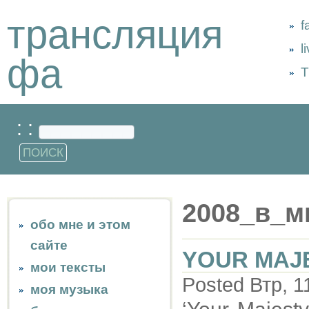
трансляция
f
l
фа
Т
: :
2008_в_м
обо мне и этом
сайте
YOUR MAJE
мои тексты
Posted Втр, 1
моя музыка