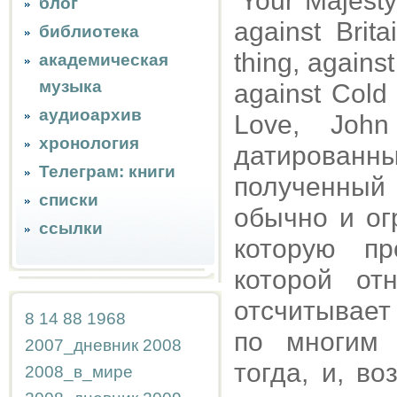
‘Your Majest
блог
against Brita
библиотека
thing, agains
академическая
музыка
against Cold 
аудиоархив
Love, Joh
хронология
датирован
Телеграм: книги
полученный
списки
обычно и ог
ссылки
которую пр
которой от
отсчитывает
8
14
88
1968
по многим 
2007_дневник
2008
тогда, и, в
2008_в_мире