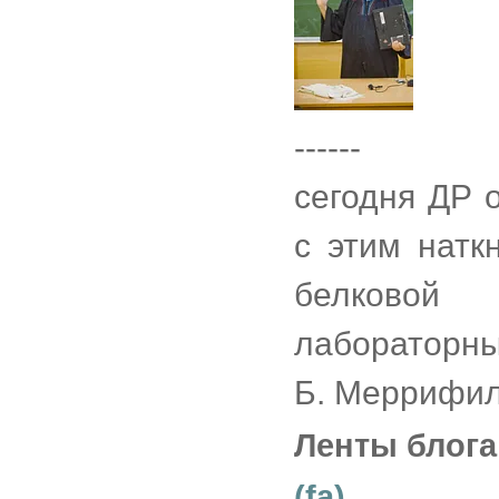
------
сегодня ДР 
с этим натк
белковой 
лабораторный
Б. Меррифил
Ленты блога
(fa)