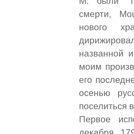
М. были "т
смерти, Мо
нового хр
дирижировал
названной и
моим произв
его последн
осенью рус
поселиться в
Первое исп
декабря 17