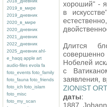
2018_дневник
хороший" - 
2019_в_мире
в искусств
2019_дневник
естественн
2020_в_мире
двойственнос
2020_дневник
2021_дневник
2022_дневник
Длится бл
2025_дневник
ahl-
совершенно
e_haqq
apple
art
Нобелей иск
audio-files
evola
fa
с Ватикано
foto_events
foto_family
заявления, 
foto_fauna
foto_friends
ZIONIST O
foto_ich
foto_islam
foto_misc
даты
:
foto_my_scan
1887, Johann