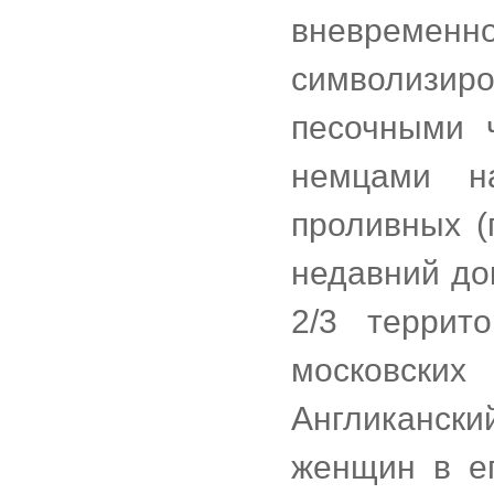
вневременн
символизи
песочными 
немцами н
проливных (
недавний до
2/3 террит
московских
Англикански
женщин в еп