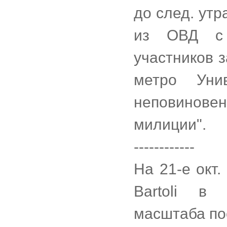
до след. утр
из ОВД с 
участников з
метро Уни
неповинов
милиции".
------------
На 21-е окт.
Bartoli в
масштаба по