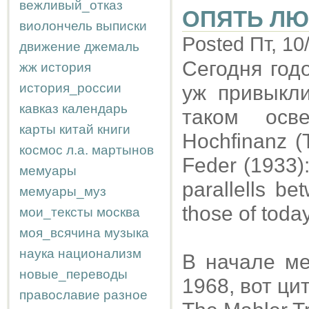
вежливый_отказ
ОПЯТЬ ЛЮ
виолончель
выписки
Posted Пт, 10
движение
джемаль
Сегодня год
жж
история
история_россии
уж привыкли
кавказ
календарь
таком осв
карты
китай
книги
Hochfinanz (
космос
л.а.
мартынов
Feder (1933)
мемуары
parallells b
мемуары_муз
those of today
мои_тексты
москва
моя_всячина
музыка
наука
национализм
В начале ме
новые_переводы
1968, вот ци
православие
разное