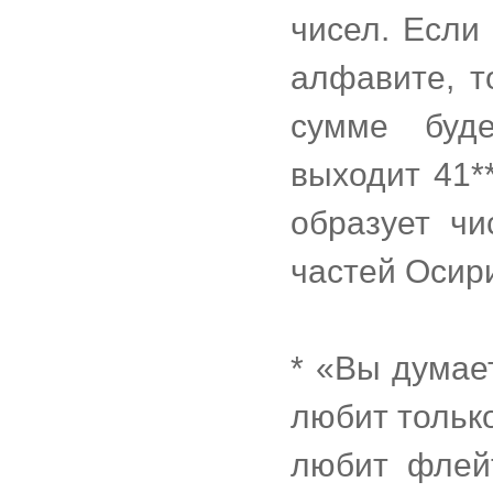
чисел. Если
алфавите, то
сумме буд
выходит 41**
образует чи
частей Осири
* «Вы думает
любит тольк
любит флей