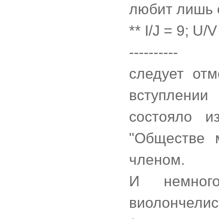
любит лишь 
** I/J = 9; U/
----------
следует отм
вступлении
состояло и
"Обществе 
членом.
И немног
виолончели