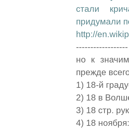
стали крич
придумали п
http://en.wik
------------------
но к значи
прежде всего
1) 18-й град
2) 18 в Вол
3) 18 стр. р
4) 18 ноября