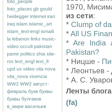
foto_people
1970, Мисима
foto_places
gb
gould
из сети
:
heidegger
internet
iran
*
Clump of da
iraq
islam
islamic_art
islam_text-engl
ismaili
*
All US Finan
la
lebanon
links
music-
*
Are India 
video
occult
pakistan
Pakistan?
pamir
politics
shia
site-
* Ницше -
Пи
rss
text_engl
text_fr
upd
us
video
vita nova
* Леонтьев -
vita_nova
vivencia
* А. С. Уваро
WW2
WW2
август-
Ленты блога
февраль
букв
буквы
буквы
булгаков
(fa)
в_мире
васильев