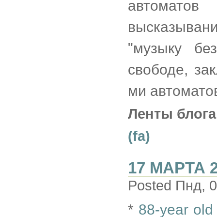
автоматов
высказыван
"музыку бе
свободе, за
ми автоматов
Ленты блога
(fa)
17 МАРТА 
Posted Пнд, 0
*
88-year old 