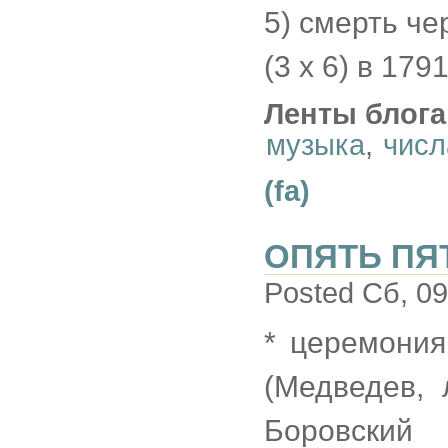
5) смерть че
(3 х 6) в 179
Ленты блога
музыка
,
числ
(fa)
ОПЯТЬ ПЯ
Posted Сб, 09
* церемони
(Медведев, 
Боровский