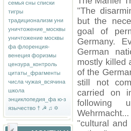
The Mahler Tr
семья
сны
списки
"The disarm
тигры
but the neces
традиционализм
уни
уничтожение_москвы
goal of per
уничтожение москвы
Germany. Ev
фа
флоренция-
German nati
венеция
форизмы
mostly killed 
цензура_контроль
of the German
цитаты_фрагменты
still not c
числа
чужая_всячина
школа
carried on i
энциклопедия_фа
ю-з
following u
язычество
†
☭
♫
✡
Wehrmacht..
"cultural and