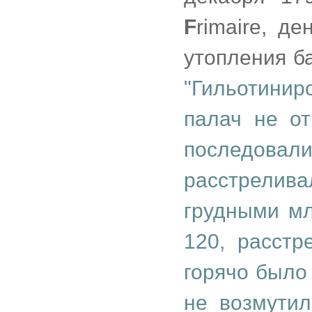
F
rimaire, д
утопления б
"Гильотинир
палач не от
последовал
расстрелив
грудными мл
120, расстр
горячо было
не возмутил