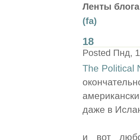
Ленты блога
(fa)
18
Posted Пнд, 1
The Political 
окончате
американски
даже в Исла
и вот люб