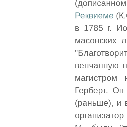
(дописанн
Реквиеме
(К.
в 1785 г. И
масонских 
"Благотво
венчанную н
магистром 
Герберт. Он
(раньше), и
организатор 