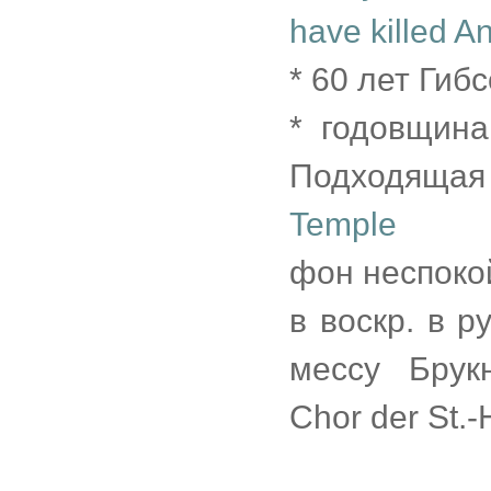
have killed A
* 60 лет Гиб
* годовщина
Подходящая
Temple
фон неспоко
в воскр. в 
мессу Брук
Chor der St.