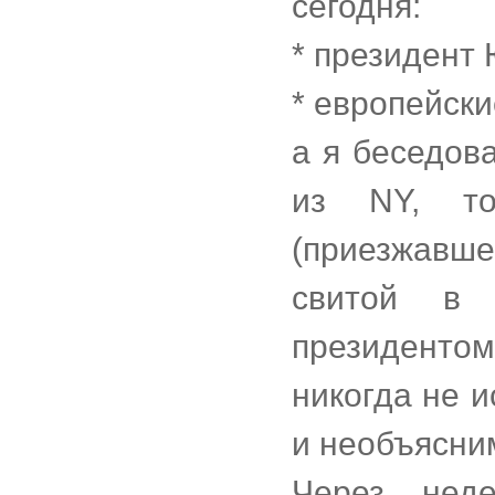
сегодня:
* президент
* европейски
а я беседов
из NY, т
(приезжавш
свитой в
президенто
никогда не 
и необъясни
Через нед