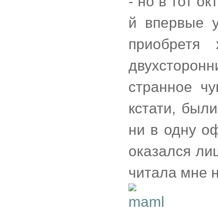
- но в тот ок
й впервые 
приобретя
двухсторон
странное чу
кстати, был
ни в одну о
оказался лиш
читала мне 