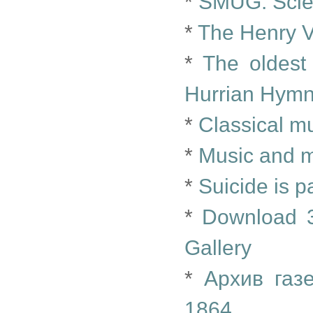
*
SMUG: Scien
*
The Henry V
*
The oldest
Hurrian Hymn
*
Classical m
*
Music and 
*
Suicide is p
*
Download 3
Gallery
*
Архив газ
1864