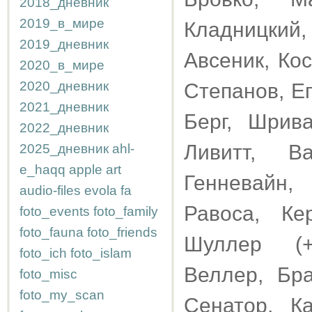
2018_дневник
2019_в_мире
Кладницкий,
2019_дневник
Авсеник, Ко
2020_в_мире
2020_дневник
Степанов, Е
2021_дневник
Берг, Шрив
2022_дневник
Ливитт, Ва
2025_дневник
ahl-
e_haqq
apple
art
Генневайн,
audio-files
evola
fa
Равоса, Ке
foto_events
foto_family
foto_fauna
foto_friends
Шуллер (+
foto_ich
foto_islam
Веллер, Бра
foto_misc
foto_my_scan
Сенатор, Ка