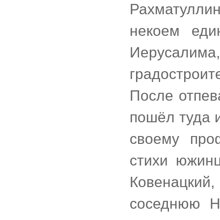
Рахматулли
некоем еди
Иерусал
градостроит
После отпев
пошёл туда 
своему про
стихи южин
Ковенацкий,
соседнюю Н