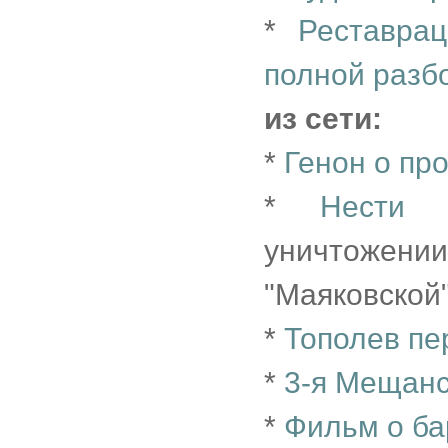
*
Реставра
полной разб
из сети:
*
Генон о пр
*
Нести 
уничтожен
"Маяковской"
*
Тополев пе
*
3-я Мещан
*
Фильм о ба