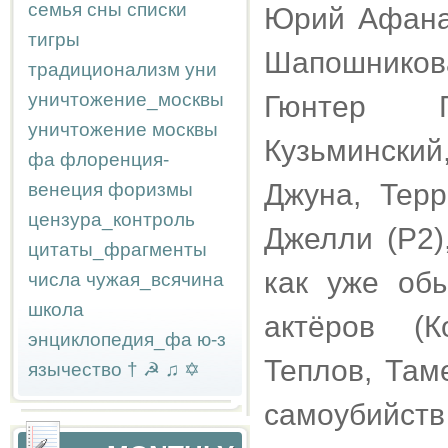
семья
сны
списки
Юрий Афана
тигры
Шапошников
традиционализм
уни
уничтожение_москвы
Гюнтер Г
уничтожение москвы
Кузьмински
фа
флоренция-
Джуна, Терр
венеция
форизмы
цензура_контроль
Джелли (P2)
цитаты_фрагменты
как уже об
числа
чужая_всячина
школа
актёров (К
энциклопедия_фа
ю-з
Теплов, Там
язычество
†
☭
♫
✡
самоубийст