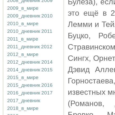
Булеза), есл
2008_дневник
2009
2009_в_мире
это ещё в 2
2009_дневник
2010
Лемми и Тей
2010_в_мире
2010_дневник
2011
Буцко, Роб
2011_в_мире
Стравинско
2011_дневник
2012
2012_в_мире
Сингх, Орнет
2012_дневник
2014
Дэвид Аллен
2014_дневник
2015
2015_в_мире
Горностае
2015_дневник
2016
известных м
2016_дневник
2017
2017_дневник
(Романов, 
2018_в_мире
Бровко, Ма