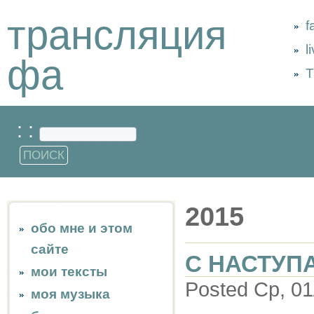
трансляция
f
l
фа
Т
: :
2015
обо мне и этом
сайте
С НАСТУ
мои тексты
Posted Ср, 01
моя музыка