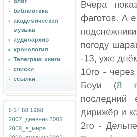
блог
Вчера пока
библиотека
фаготов. А 
академическая
подснежники
музыка
аудиоархив
погоду шара
хронология
-13, уже днём
Телеграм: книги
списки
10го - чере
ссылки
Боуи (
8 я
последний 
8
14
88
1968
дирижёр и ко
2007_дневник
2008
2го - Дельп
2008_в_мире