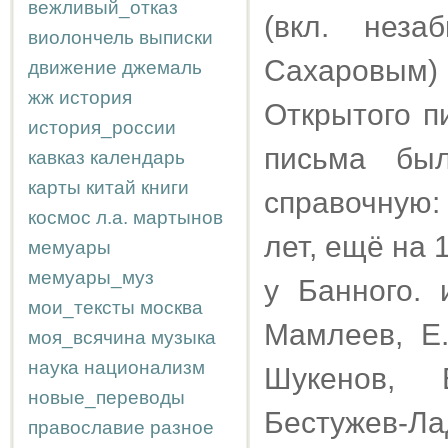
вежливый_отказ
(вкл. нез
виолончель
выписки
Сахаровым)
движение
джемаль
жж
история
Открытого п
история_россии
письма бы
кавказ
календарь
карты
китай
книги
справочную
космос
л.а.
мартынов
лет, ещё на 
мемуары
мемуары_муз
у Банного.
мои_тексты
москва
Мамлеев, Е
моя_всячина
музыка
наука
национализм
Шукенов, 
новые_переводы
Бестужев-Л
православие
разное