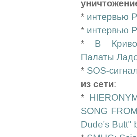
уничтожени
*
интервью Р
*
интервью Р
*
В Криво
Палаты Лад
*
SOS-сигнал
из сети
:
*
HIERONYM
SONG FROM
Dude's Butt"