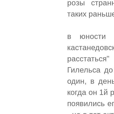
розы стран
таких раньш
в юности 
кастанедов
расстаться"
Гилельса до
один, в ден
когда он 1й 
появились е