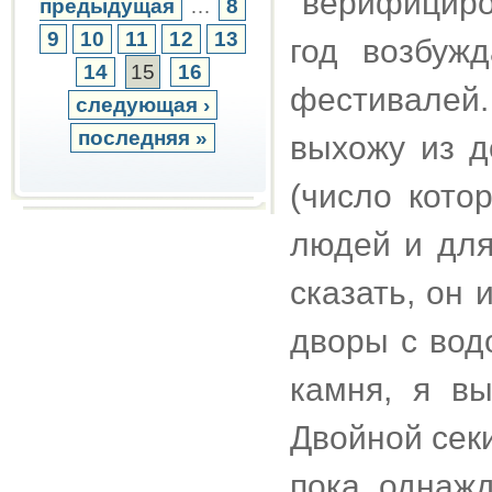
"верифициро
предыдущая
…
8
9
10
11
12
13
год возбуж
14
15
16
фестивалей.
следующая ›
последняя »
выхожу из д
(число кото
людей и для
сказать, он 
дворы с вод
камня, я в
Двойной секи
пока однаж