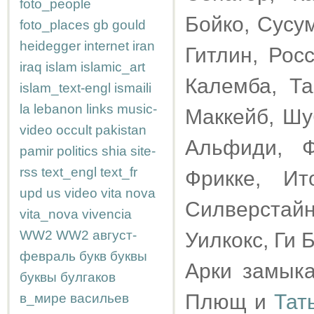
foto_people
Бойко, Сусу
foto_places
gb
gould
heidegger
internet
iran
Гитлин, Рос
iraq
islam
islamic_art
Калемба, Та
islam_text-engl
ismaili
la
lebanon
links
music-
Маккейб, Шу
video
occult
pakistan
Альфиди, Ф
pamir
politics
shia
site-
rss
text_engl
text_fr
Фрикке, Ит
upd
us
video
vita nova
Силверстайн
vita_nova
vivencia
WW2
WW2
август-
Уилкокc, Ги Б
февраль
букв
буквы
Арки замыка
буквы
булгаков
Плющ и
Тат
в_мире
васильев