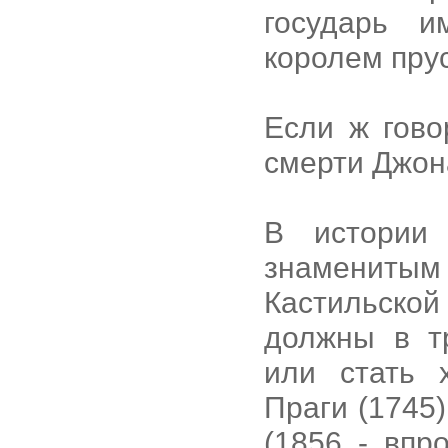
государь и
королем прус
Если ж гово
смерти Джона
В истории
знаменитым
Кастильско
должны в т
или стать 
Праги (1745
(1856 - впр