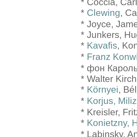
* Coccia, Car
*
Clewing
, C
* Joyce, Jam
* Junkers, H
*
Kavafis
, Ko
*
Franz Konw
* фон Карол
* Walter Kirc
*
Környei
, Bé
*
Korjus, Mili
* Kreisler, Fr
*
Konietzny, H
* Labinsky, A