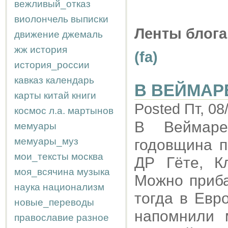
вежливый_отказ
виолончель
выписки
Ленты блога
движение
джемаль
жж
история
(fa)
история_россии
кавказ
календарь
В ВЕЙМАР
карты
китай
книги
Posted Пт, 08
космос
л.а.
мартынов
В Веймар
мемуары
мемуары_муз
годовщина п
мои_тексты
москва
ДР Гёте, К
моя_всячина
музыка
Можно приба
наука
национализм
тогда в Евр
новые_переводы
напомнили 
православие
разное