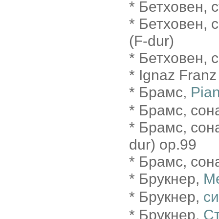
* Бетховен, 
* Бетховен,
(F-dur)
* Бетховен, 
* Ignaz Franz
* Брамс,
Pian
* Брамс, сона
* Брамс, сон
dur) op.99
* Брамс, сона
* Брукнер,
М
* Брукнер,
с
* Брукнер,
Ст