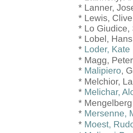
* Lanner, Jo
* Lewis, Cliv
* Lo Giudice, 
* Lobel, Han
*
Loder, Kate
* Magg, Pete
*
Malipiero
, 
* Melchior, L
*
Melichar, Al
* Mengelberg
*
Mersenne, 
*
Moest, Rudo