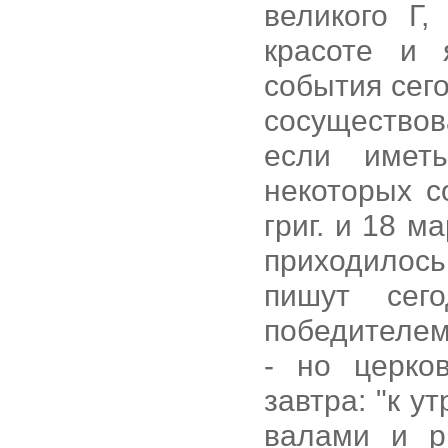
великого Г,
красоте и 
события сег
сосущество
если имет
некоторых с
григ. и 18 ма
приходилос
пишут сег
победителем
- но церко
завтра: "к у
валами и р