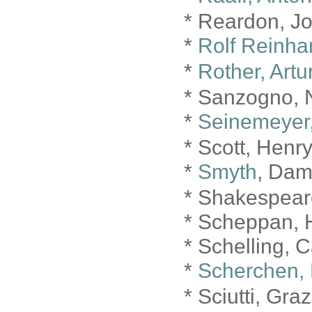
* Reardon, J
*
Rolf Reinha
*
Rother, Artu
* Sanzogno, 
*
Seinemeyer
* Scott, Henr
*
Smyth
, Dam
* Shakespear
* Scheppan, 
* Schelling, 
*
Scherchen,
* Sciutti, Gra