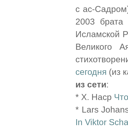
с ас-Садром)
2003 брата
Исламской Р
Великого А
стихотворен
сегодня
(из 
из сети
:
* Х. Наср
Что
* Lars Joha
In Viktor Sch