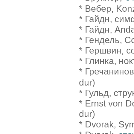
* Вебер, Konz
* Гайдн, сим
* Гайдн, Anda
* Гендель, C
* Гершвин, co
* Глинка, нок
* Гречанино
dur)
* Гульд, стру
* Ernst von 
dur)
* Dvorak, Sy