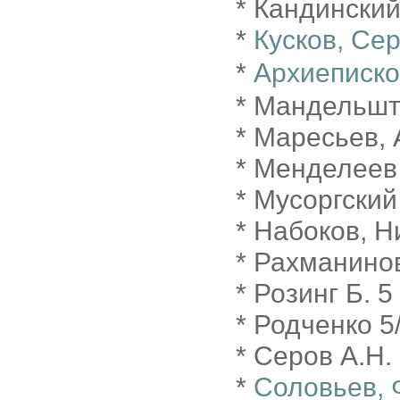
* Кандинский 
*
Кусков, Се
*
Архиеписко
* Мандельшта
* Маресьев, 
* Менделеев 
* Мусоргский
* Набоков, Н
* Рахманинов
* Розинг Б. 5
* Родченко 5
* Серов А.Н.
*
Соловьев, 