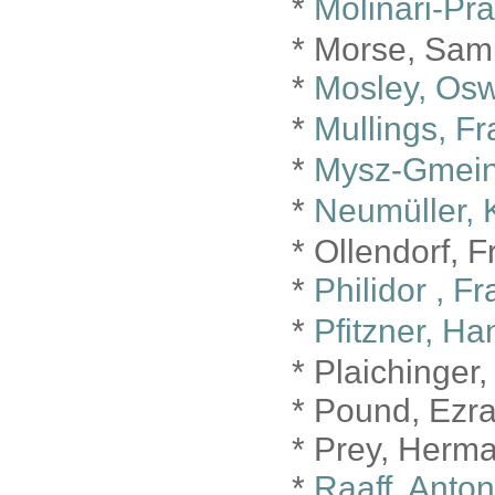
*
Molinari-Pra
* Morse, Sam
*
Mosley, Os
*
Mullings, Fr
*
Mysz-Gmeine
*
Neumüller, 
* Ollendorf, F
*
Philidor , F
*
Pfitzner, Ha
* Plaichinger
* Pound, Ezra
* Prey, Herm
*
Raaff, Anton