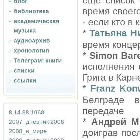
ещё список 
блог
время своег
библиотека
- если кто в
академическая
музыка
*
Татьяна Н
аудиоархив
время конце
хронология
*
Simon Bar
Телеграм: книги
исполнения 
списки
Грига в Карн
ссылки
*
Franz Kon
Белграде 
передаче
8
14
88
1968
*
Андрей М
2007_дневник
2008
доиграв пос
2008_в_мире