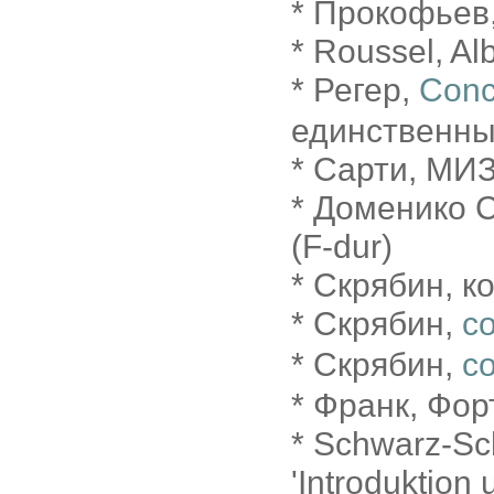
* Прокофьев,
* Roussel, Alb
* Регер,
Conc
единственны
* Сарти, МИЗ
* Доменико С
(F-dur)
* Скрябин, ко
* Скрябин,
с
* Скрябин,
с
* Франк, Фор
* Schwarz-Schi
'Introduktion 