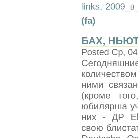
links
,
2009_в
(fa)
БАХ, НЬЮТ
Posted Ср, 04
Сегодняш
количеством
ними связа
(кроме тог
юбилярша уч
них - ДР El
свою блиста