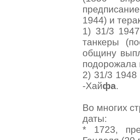
предписание
1944) и тера
1) 31/3 194
танкеры (п
общину выпл
подорожала 
2) 31/3 194
-Хай
фа
.
Во многих ст
даты:
* 1723, пр