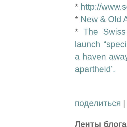
*
http://www.
*
New & Old A
*
The Swiss
launch “specia
a haven away f
apartheid’.
поделиться
|
Ленты блога