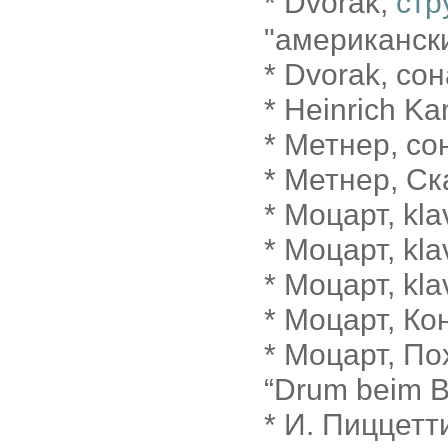
* Dvorak,
стр
"американски
* Dvorak, сон
* Heinrich Kam
* Метнер, сон
* Метнер, Ска
* Моцарт, kla
* Моцарт, kla
* Моцарт, kla
* Моцарт, Ко
* Моцарт, По
“Drum beim B
* И. Пиццетти