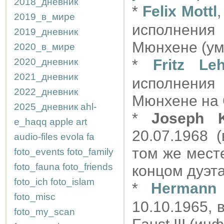
2018_дневник
*
Felix Mottl
2019_в_мире
исполнения
2019_дневник
Мюнхене (ум
2020_в_мире
2020_дневник
*
Fritz Le
2021_дневник
исполнения
2022_дневник
Мюнхене на 
2025_дневник
ahl-
*
Joseph K
e_haqq
apple
art
20.07.1968 
audio-files
evola
fa
том же мест
foto_events
foto_family
foto_fauna
foto_friends
концом дуэта 
foto_ich
foto_islam
*
Hermann
foto_misc
10.10.1965,
foto_my_scan