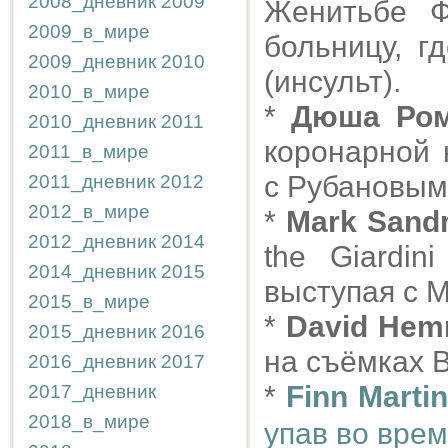
2008_дневник
2009
Женитьбе Ф
2009_в_мире
больницу, г
2009_дневник
2010
(инсульт).
2010_в_мире
*
Дюша Ром
2010_дневник
2011
коронарной 
2011_в_мире
с Рубановым
2011_дневник
2012
2012_в_мире
*
Mark San
2012_дневник
2014
the Giardini
2014_дневник
2015
выступая с M
2015_в_мире
*
David Hem
2015_дневник
2016
на съёмках B
2016_дневник
2017
*
Finn Martin
2017_дневник
2018_в_мире
упав во вре