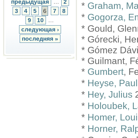
предыдущая
…
2
*
Graham, Ma
3
4
5
6
7
8
*
Gogorza, Em
9
10
…
* Gould, Glen
следующая ›
* Górecki, He
последняя »
* Gómez Dávi
* Guilmant, F
*
Gumbert
, F
*
Heyse, Paul
*
Hey, Julius
2
*
Holoubek, L
*
Homer, Lou
*
Horner, Ral