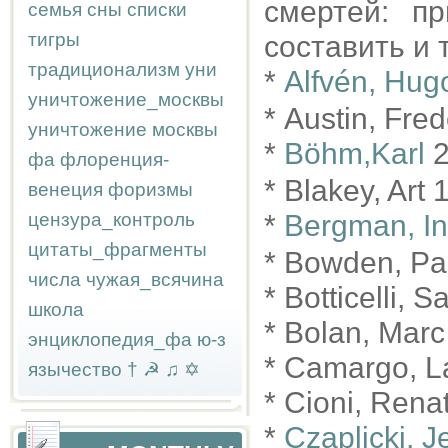
смертей: п
семья
сны
списки
тигры
составить и 
традиционализм
уни
*
Alfvén, Hug
уничтожение_москвы
* Austin, Fre
уничтожение москвы
*
Böhm,Karl
2
фа
флоренция-
* Blakey, Art 
венеция
форизмы
цензура_контроль
*
Bergman, In
цитаты_фрагменты
* Bowden, Pa
числа
чужая_всячина
* Botticelli, 
школа
* Bolan, Marc
энциклопедия_фа
ю-з
* Camargo, L
язычество
†
☭
♫
✡
* Cioni, Rena
*
Czaplicki, J