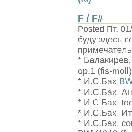
F / F#
Posted Пт, 01
буду здесь с
примечатель
* Балакирев
op.1 (fis-moll)
* И.С.Бах
BW
* И.С.Бах, А
* И.С.Бах, to
* И.С.Бах, И
* И.С.Бах, с