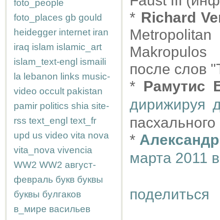
Faust III (ин
foto_people
*
Richard Ve
foto_places
gb
gould
Metropolit
heidegger
internet
iran
iraq
islam
islamic_art
Makropulos
islam_text-engl
ismaili
после слов "T
la
lebanon
links
music-
*
Рамутис 
video
occult
pakistan
дирижируя д
pamir
politics
shia
site-
пасхального 
rss
text_engl
text_fr
upd
us
video
vita nova
*
Александр
vita_nova
vivencia
марта 2011 в
WW2
WW2
август-
февраль
букв
буквы
поделиться
буквы
булгаков
в_мире
васильев