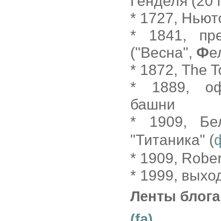
Генделя (20 
* 1727, Ньют
* 1841, п
("Весна",
Ф
е
* 1872, The T
* 1889, о
башни
* 1909, Бе
"Титаника" (
* 1909, Rober
* 1999, вых
Ленты блога
(fa)