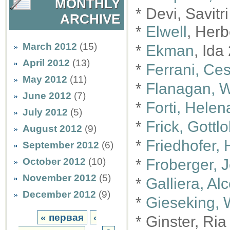
MONTHLY
* Devi, Savitr
ARCHIVE
*
Elwell
, Herb
March 2012
(15)
*
Ekman
, Ida
April 2012
(13)
*
Ferrani, Ces
May 2012
(11)
*
Flanagan, W
June 2012
(7)
*
Forti, Helen
July 2012
(5)
*
Frick, Gottl
August 2012
(9)
*
Friedhofer,
September 2012
(6)
October 2012
(10)
*
Froberger, 
November 2012
(5)
*
Galliera, Al
December 2012
(9)
*
Gieseking, 
« первая
‹
* Ginster, Ri