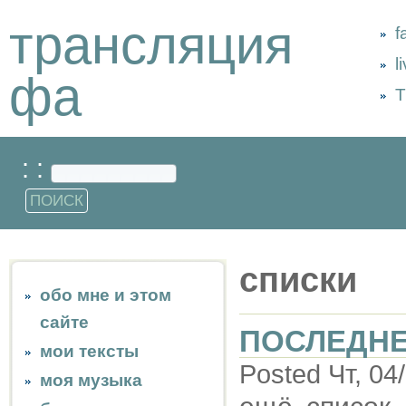
трансляция
f
l
фа
Т
: :
списки
обо мне и этом
сайте
ПОСЛЕДН
мои тексты
Posted Чт, 04
моя музыка