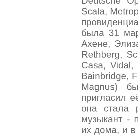
Deutsche Op
Scala, Metrop
провиденци
была 31 мар
Ахене, Элиз
Rethberg, S
Casa, Vidal,
Bainbridge, F
Magnus) бы
пригласил е
она стала 
музыкант - 
их дома, и 