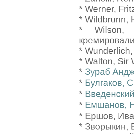
* Werner, Fri
* Wildbrunn, 
* Wilson,
кремировали 
* Wunderlich,
* Walton, Sir
*
Зураб Анд
*
Булгаков, 
*
Введенский
*
Емшанов, 
* Ершов, Ива
* Зворыкин,