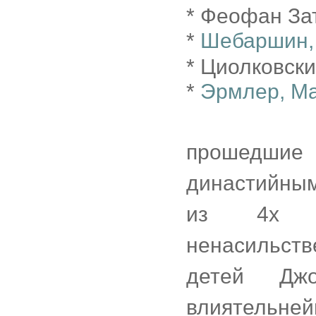
* Феофан Зат
*
Шебаршин,
* Циолковски
*
Эрмлер, М
прошедшие
династийным
из 4х б
ненасильств
детей Д
влиятельней