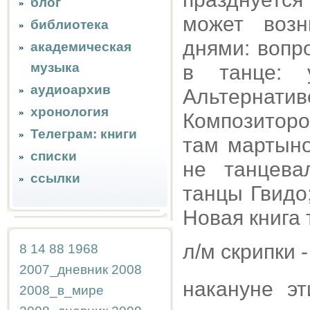
блог
может возн
библиотека
днями: вопр
академическая
музыка
в танце: 
аудиоархив
Альтернати
хронология
Композиторо
Телеграм: книги
там мартыно
списки
не танцева
ссылки
танцы Гвидо
Новая книга 
л/м скрипки 
8
14
88
1968
2007_дневник
2008
накануне эт
2008_в_мире