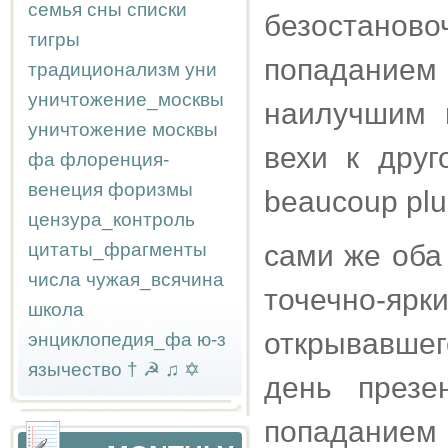
семья
сны
списки
безостан
тигры
попаданием 
традиционализм
уни
уничтожение_москвы
наилучшим 
уничтожение москвы
вехи к друго
фа
флоренция-
венеция
форизмы
beaucoup plus
цензура_контроль
цитаты_фрагменты
сами же оба 
числа
чужая_всячина
точечно-ярк
школа
открывавшег
энциклопедия_фа
ю-з
язычество
†
☭
♫
✡
день презе
попаданием