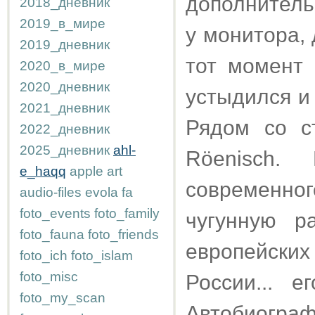
дополнитель
2018_дневник
2019_в_мире
у монитора,
2019_дневник
тот момент
2020_в_мире
2020_дневник
устыдился и 
2021_дневник
Рядом со с
2022_дневник
2025_дневник
ahl-
Röenisch.
e_haqq
apple
art
современно
audio-files
evola
fa
foto_events
foto_family
чугунную р
foto_fauna
foto_friends
европейски
foto_ich
foto_islam
foto_misc
России... 
foto_my_scan
Автобиогра