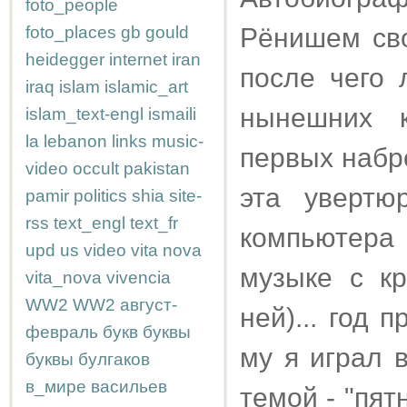
foto_people
foto_places
gb
gould
Рёнишем сво
heidegger
internet
iran
после чего 
iraq
islam
islamic_art
нынешних к
islam_text-engl
ismaili
la
lebanon
links
music-
первых набро
video
occult
pakistan
эта увертю
pamir
politics
shia
site-
rss
text_engl
text_fr
компьютера 
upd
us
video
vita nova
музыке с к
vita_nova
vivencia
WW2
WW2
август-
ней)... год 
февраль
букв
буквы
му я играл 
буквы
булгаков
в_мире
васильев
темой - "пят