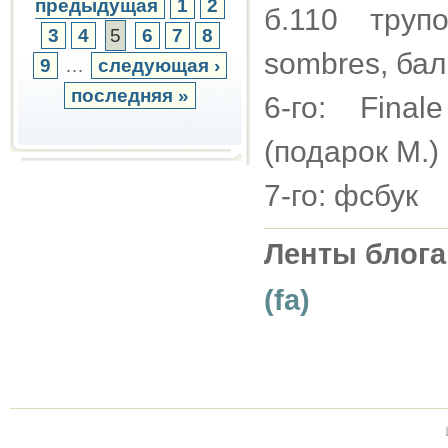
предыдущая
1
2
б.110 труп
3
4
5
6
7
8
sombres, бале
9
…
следующая ›
последняя »
6-го: Fina
(подарок М.)
7-го: фсбук
Ленты блога
(fa)