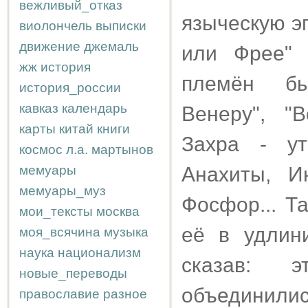
вежливый_отказ
языческую э
виолончель
выписки
движение
джемаль
или Фрее" 
жж
история
племён бы
история_россии
кавказ
календарь
Венеру", "
карты
китай
книги
Захра - ут
космос
л.а.
мартынов
мемуары
Анахиты, И
мемуары_муз
Фосфор... Та
мои_тексты
москва
её в удлин
моя_всячина
музыка
наука
национализм
сказав: 
новые_переводы
объедин
православие
разное