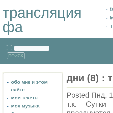
трансляция
f
l
фа
Т
: :
дни (8) :
обо мне и этом
сайте
Posted Пнд, 1
мои тексты
т.к. Сутк
моя музыка
празднуется