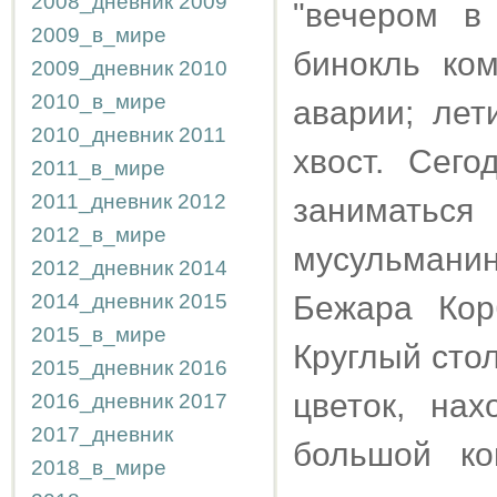
2008_дневник
2009
"вечером в
2009_в_мире
бинокль ко
2009_дневник
2010
2010_в_мире
аварии; лет
2010_дневник
2011
хвост. Сег
2011_в_мире
2011_дневник
2012
заниматьс
2012_в_мире
мусульмани
2012_дневник
2014
2014_дневник
2015
Бежара Кор
2015_в_мире
Круглый сто
2015_дневник
2016
цветок, на
2016_дневник
2017
2017_дневник
большой ко
2018_в_мире