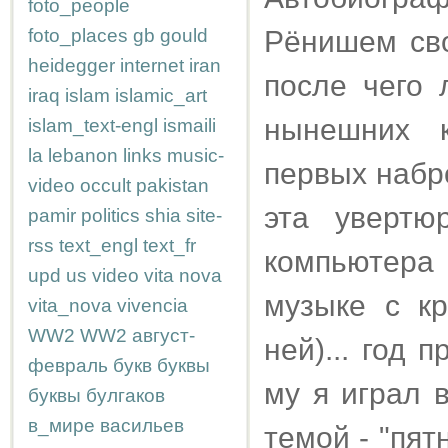
foto_people
foto_places
gb
gould
Рёнишем сво
heidegger
internet
iran
после чего 
iraq
islam
islamic_art
нынешних к
islam_text-engl
ismaili
la
lebanon
links
music-
первых набро
video
occult
pakistan
эта увертю
pamir
politics
shia
site-
rss
text_engl
text_fr
компьютера 
upd
us
video
vita nova
музыке с к
vita_nova
vivencia
WW2
WW2
август-
ней)... год 
февраль
букв
буквы
му я играл 
буквы
булгаков
в_мире
васильев
темой - "пят