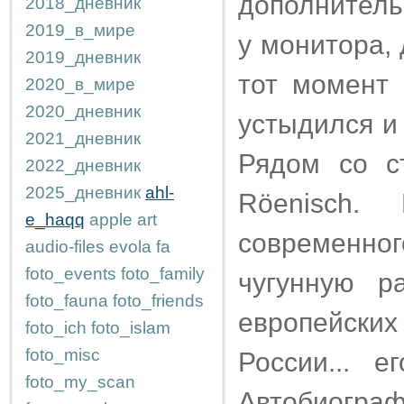
дополнитель
2018_дневник
2019_в_мире
у монитора,
2019_дневник
тот момент
2020_в_мире
2020_дневник
устыдился и 
2021_дневник
Рядом со с
2022_дневник
2025_дневник
ahl-
Röenisch.
e_haqq
apple
art
современно
audio-files
evola
fa
foto_events
foto_family
чугунную р
foto_fauna
foto_friends
европейски
foto_ich
foto_islam
foto_misc
России... 
foto_my_scan
Автобиогра