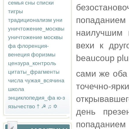
семья
сны
списки
безостан
тигры
попаданием 
традиционализм
уни
уничтожение_москвы
наилучшим 
уничтожение москвы
вехи к друго
фа
флоренция-
венеция
форизмы
beaucoup plus
цензура_контроль
цитаты_фрагменты
сами же оба 
числа
чужая_всячина
точечно-ярк
школа
открывавшег
энциклопедия_фа
ю-з
язычество
†
☭
♫
✡
день презе
попаданием