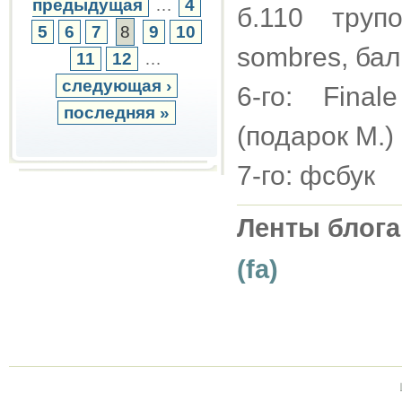
предыдущая
…
4
б.110 труп
5
6
7
8
9
10
sombres, бале
11
12
…
следующая ›
6-го: Fina
последняя »
(подарок М.)
7-го: фсбук
Ленты блога
(fa)