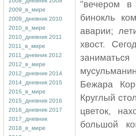
2008_дневник
2009
"вечером в
2009_в_мире
бинокль ко
2009_дневник
2010
2010_в_мире
аварии; лет
2010_дневник
2011
хвост. Сег
2011_в_мире
2011_дневник
2012
заниматьс
2012_в_мире
мусульмани
2012_дневник
2014
2014_дневник
2015
Бежара Кор
2015_в_мире
Круглый сто
2015_дневник
2016
цветок, на
2016_дневник
2017
2017_дневник
большой ко
2018_в_мире