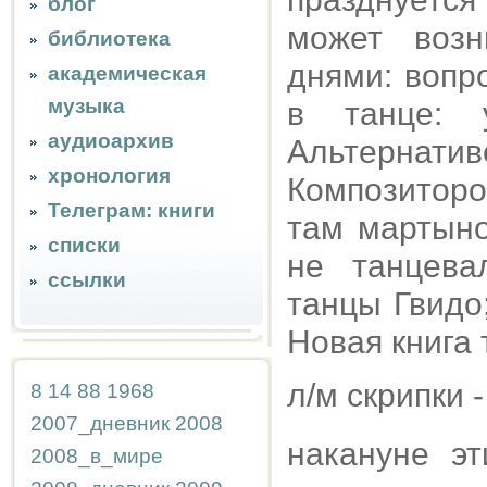
блог
может возн
библиотека
днями: вопр
академическая
музыка
в танце: 
аудиоархив
Альтернати
хронология
Композиторо
Телеграм: книги
там мартыно
списки
не танцева
ссылки
танцы Гвидо
Новая книга 
л/м скрипки 
8
14
88
1968
2007_дневник
2008
накануне эт
2008_в_мире