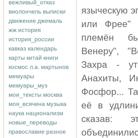
вежливый_отказ
языческую э
виолончель
выписки
движение
джемаль
или Фрее" 
жж
история
племён бы
история_россии
кавказ
календарь
Венеру", "
карты
китай
книги
Захра - ут
космос
л.а.
мартынов
мемуары
Анахиты, И
мемуары_муз
Фосфор... Та
мои_тексты
москва
её в удлин
моя_всячина
музыка
наука
национализм
сказав: 
новые_переводы
объедин
православие
разное