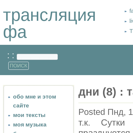
трансляция
f
l
фа
Т
: :
дни (8) :
обо мне и этом
сайте
Posted Пнд, 1
мои тексты
т.к. Сутк
моя музыка
празднуется