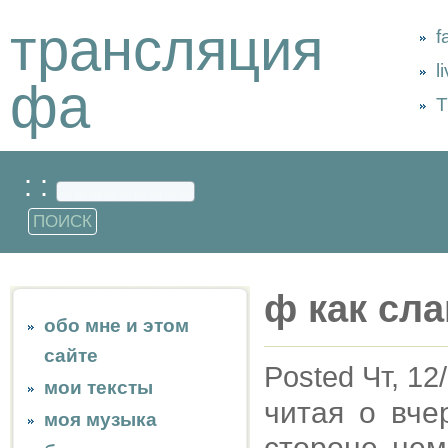
трансляция
f
l
фа
Т
: :
ф как сла
обо мне и этом
сайте
Posted Чт, 12
мои тексты
читая о вче
моя музыка
стороне нем