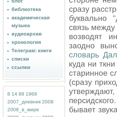
блог
сразу расст
библиотека
буквально "
академическая
музыка
связь между "
аудиоархив
возводят ин
хронология
заодно выно
Телеграм: книги
словарь Дал
списки
куда ни ткни
ссылки
старинное с
(сразу приход
утверждают
8
14
88
1968
персидского
2007_дневник
2008
бывает звука
2008_в_мире