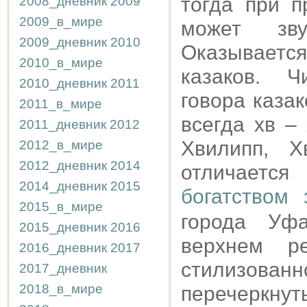
тогда при п
2008_дневник
2009
2009_в_мире
может зв
2009_дневник
2010
Оказывает
2010_в_мире
казаков. Ч
2010_дневник
2011
говора каза
2011_в_мире
всегда хв –
2011_дневник
2012
Хвилипп, Х
2012_в_мире
2012_дневник
2014
отличаетс
2014_дневник
2015
богатством
2015_в_мире
города Уф
2015_дневник
2016
верхнем р
2016_дневник
2017
стилизованн
2017_дневник
2018_в_мире
перечеркну