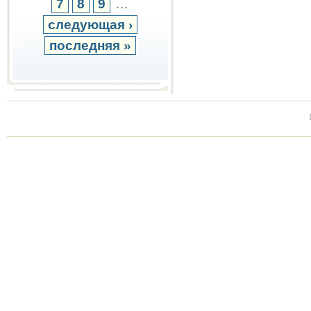
7
8
9
…
следующая ›
последняя »