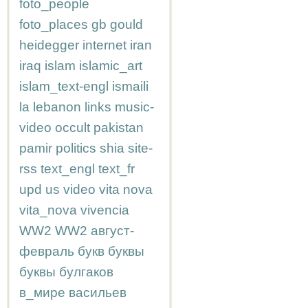
foto_people
foto_places
gb
gould
heidegger
internet
iran
iraq
islam
islamic_art
islam_text-engl
ismaili
la
lebanon
links
music-
video
occult
pakistan
pamir
politics
shia
site-
rss
text_engl
text_fr
upd
us
video
vita nova
vita_nova
vivencia
WW2
WW2
август-
февраль
букв
буквы
буквы
булгаков
в_мире
васильев