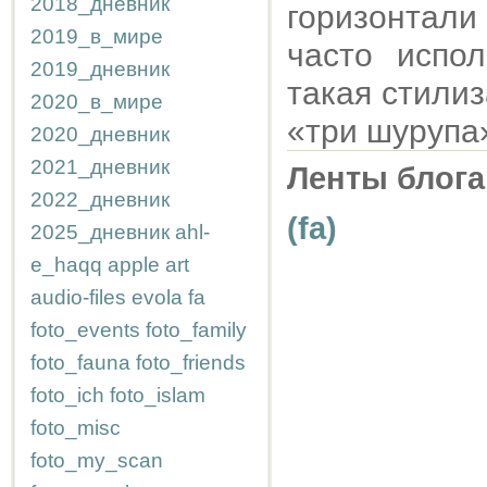
2018_дневник
горизонтал
2019_в_мире
часто испо
2019_дневник
такая стили
2020_в_мире
«три шурупа
2020_дневник
2021_дневник
Ленты блога
2022_дневник
(fa)
2025_дневник
ahl-
e_haqq
apple
art
audio-files
evola
fa
foto_events
foto_family
foto_fauna
foto_friends
foto_ich
foto_islam
foto_misc
foto_my_scan