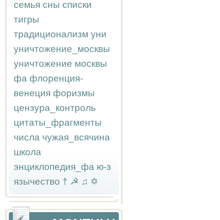
семья
сны
списки
тигры
традиционализм
уни
уничтожение_москвы
уничтожение москвы
фа
флоренция-
венеция
форизмы
цензура_контроль
цитаты_фрагменты
числа
чужая_всячина
школа
энциклопедия_фа
ю-з
язычество
†
☭
♫
✡