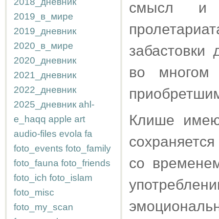
2018_дневник
смысл и 
2019_в_мире
пролетари
2019_дневник
2020_в_мире
забастовки 
2020_дневник
во многом 
2021_дневник
2022_дневник
приобретшим
2025_дневник
ahl-
Клише имею
e_haqq
apple
art
audio-files
evola
fa
сохраняется
foto_events
foto_family
со временем
foto_fauna
foto_friends
foto_ich
foto_islam
употреблен
foto_misc
эмоциональ
foto_my_scan