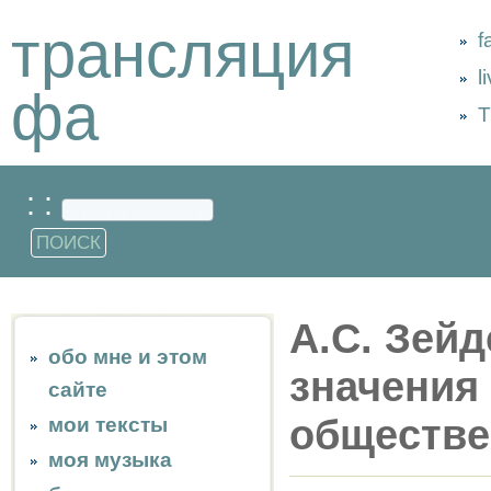
трансляция
f
l
фа
Т
: :
А.С. Зей
обо мне и этом
значения
сайте
обществе
мои тексты
моя музыка