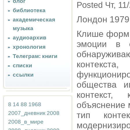
блог
Posted Чт, 11
библиотека
Лондон 1979
академическая
музыка
Клише форм
аудиоархив
эмоции в 
хронология
обнаружива
Телеграм: книги
контекс
списки
функционир
ссылки
общества и
контекст,
объяснение 
8
14
88
1968
2007_дневник
2008
тип конте
2008_в_мире
модернизи