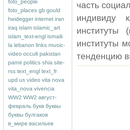
foto_people
часть социа
foto_places
gb
gould
индивиду 
heidegger
internet
iran
iraq
islam
islamic_art
институты 
islam_text-engl
ismaili
институты м
la
lebanon
links
music-
video
occult
pakistan
тенденцию в
pamir
politics
shia
site-
rss
text_engl
text_fr
upd
us
video
vita nova
vita_nova
vivencia
WW2
WW2
август-
февраль
букв
буквы
буквы
булгаков
в_мире
васильев