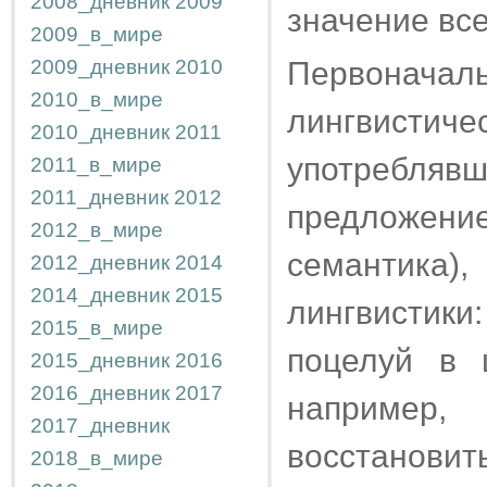
2008_дневник
2009
значение вс
2009_в_мире
2009_дневник
2010
Первоначал
2010_в_мире
лингвис
2010_дневник
2011
употребл
2011_в_мире
2011_дневник
2012
предложен
2012_в_мире
семантика
2012_дневник
2014
2014_дневник
2015
лингвистики:
2015_в_мире
поцелуй в 
2015_дневник
2016
2016_дневник
2017
например,
2017_дневник
восстанови
2018_в_мире