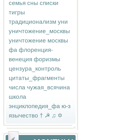
семья
сны
списки
тигры
традиционализм
уни
уничтожение_москвы
уничтожение москвы
фа
флоренция-
венеция
форизмы
цензура_контроль
цитаты_фрагменты
числа
чужая_всячина
школа
энциклопедия_фа
ю-з
язычество
†
☭
♫
✡