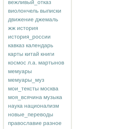
вежливый_отказ
виолончель
выписки
движение
джемаль
жж
история
история_россии
кавказ
календарь
карты
китай
книги
космос
л.а.
мартынов
мемуары
мемуары_муз
мои_тексты
москва
моя_всячина
музыка
наука
национализм
новые_переводы
православие
разное