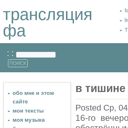
трансляция
f
l
фа
Т
: :
в тишине
обо мне и этом
сайте
Posted Ср, 04
мои тексты
16-го вечер
моя музыка
обострённ