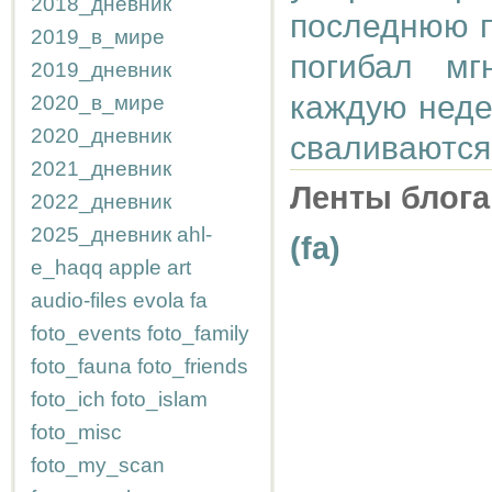
2018_дневник
последнюю п
2019_в_мире
погибал мг
2019_дневник
каждую неде
2020_в_мире
2020_дневник
сваливаются,
2021_дневник
Ленты блога
2022_дневник
2025_дневник
ahl-
(fa)
e_haqq
apple
art
audio-files
evola
fa
foto_events
foto_family
foto_fauna
foto_friends
foto_ich
foto_islam
foto_misc
foto_my_scan