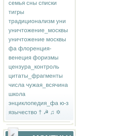
семья
сны
списки
тигры
традиционализм
уни
уничтожение_москвы
уничтожение москвы
фа
флоренция-
венеция
форизмы
цензура_контроль
цитаты_фрагменты
числа
чужая_всячина
школа
энциклопедия_фа
ю-з
язычество
†
☭
♫
✡