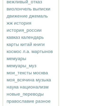
вежливый_отказ
виолончель
выписки
движение
джемаль
жж
история
история_россии
кавказ
календарь
карты
китай
книги
космос
л.а.
мартынов
мемуары
мемуары_муз
мои_тексты
москва
моя_всячина
музыка
наука
национализм
новые_переводы
православие
разное