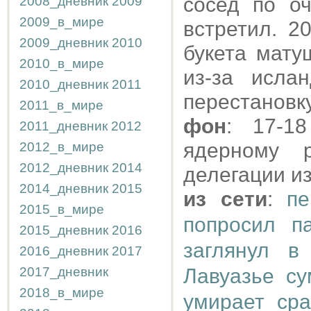
сосед по о
2008_дневник
2009
2009_в_мире
встретил. 20
2009_дневник
2010
букета мату
2010_в_мире
из-за исла
2010_дневник
2011
перестановку
2011_в_мире
фон
: 17-1
2011_дневник
2012
ядерному 
2012_в_мире
2012_дневник
2014
делегации из
2014_дневник
2015
из сети
:
пе
2015_в_мире
попросил п
2015_дневник
2016
заглянул в
2016_дневник
2017
2017_дневник
Лавуазье су
2018_в_мире
умирает сра