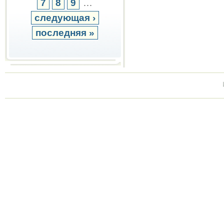
7
8
9
…
следующая ›
последняя »