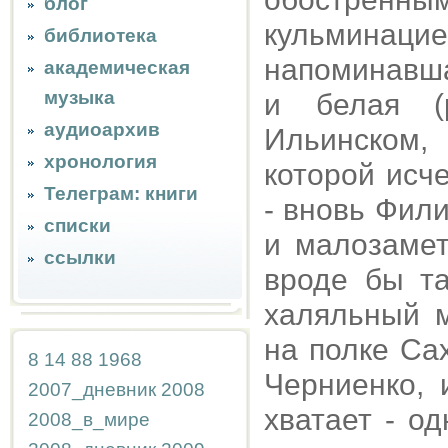
блог
кульминацие
библиотека
напоминавша
академическая
музыка
и белая (
аудиоархив
Ильинском,
хронология
которой исч
Телеграм: книги
- вновь Фили
списки
и малозамет
ссылки
вроде бы та
халяльный м
на полке Са
8
14
88
1968
Черниенко, 
2007_дневник
2008
хватает - о
2008_в_мире