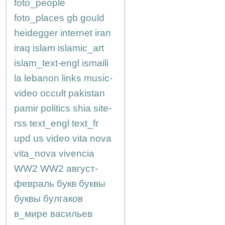
foto_people
foto_places
gb
gould
heidegger
internet
iran
iraq
islam
islamic_art
islam_text-engl
ismaili
la
lebanon
links
music-
video
occult
pakistan
pamir
politics
shia
site-
rss
text_engl
text_fr
upd
us
video
vita nova
vita_nova
vivencia
WW2
WW2
август-
февраль
букв
буквы
буквы
булгаков
в_мире
васильев