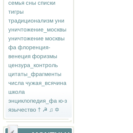
семья
сны
списки
тигры
традиционализм
уни
уничтожение_москвы
уничтожение москвы
фа
флоренция-
венеция
форизмы
цензура_контроль
цитаты_фрагменты
числа
чужая_всячина
школа
энциклопедия_фа
ю-з
язычество
†
☭
♫
✡