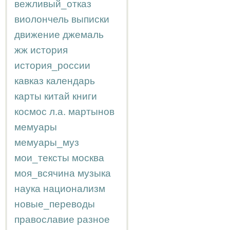
вежливый_отказ
виолончель
выписки
движение
джемаль
жж
история
история_россии
кавказ
календарь
карты
китай
книги
космос
л.а.
мартынов
мемуары
мемуары_муз
мои_тексты
москва
моя_всячина
музыка
наука
национализм
новые_переводы
православие
разное