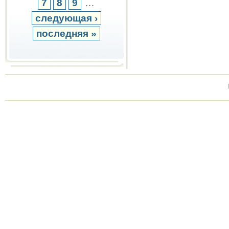
7
8
9
…
следующая ›
последняя »