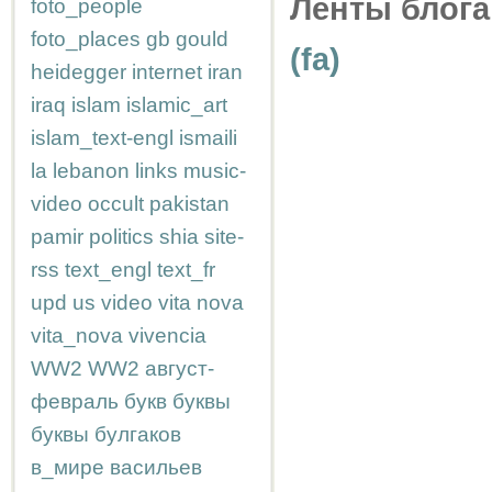
Ленты блога
foto_people
foto_places
gb
gould
(fa)
heidegger
internet
iran
iraq
islam
islamic_art
islam_text-engl
ismaili
la
lebanon
links
music-
video
occult
pakistan
pamir
politics
shia
site-
rss
text_engl
text_fr
upd
us
video
vita nova
vita_nova
vivencia
WW2
WW2
август-
февраль
букв
буквы
буквы
булгаков
в_мире
васильев