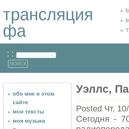
трансляция
f
l
фа
Т
: :
Уэллс, Па
обо мне и этом
сайте
Posted Чт, 10
мои тексты
Сегодня - 7
моя музыка
радиопере