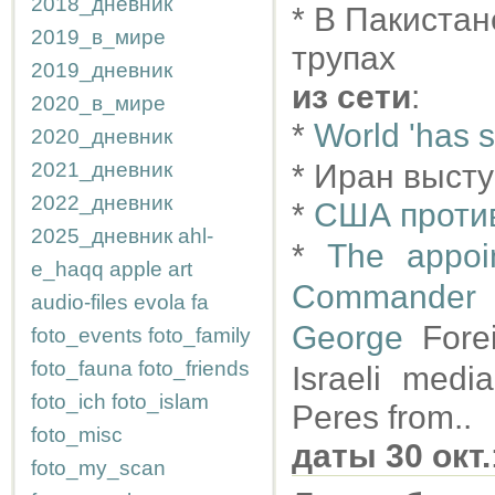
2018_дневник
* В Пакистан
2019_в_мире
трупах
2019_дневник
из сети
:
2020_в_мире
*
World 'has s
2020_дневник
2021_дневник
* Иран высту
2022_дневник
*
США против
2025_дневник
ahl-
*
The appoi
e_haqq
apple
art
Commander i
audio-files
evola
fa
George
Forei
foto_events
foto_family
foto_fauna
foto_friends
Israeli medi
foto_ich
foto_islam
Peres from..
foto_misc
даты 30 окт.
foto_my_scan