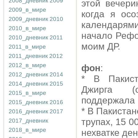
2008_дневник
2009
этой вечери
2009_в_мире
когда я осо
2009_дневник
2010
календарям
2010_в_мире
начало Рефо
2010_дневник
2011
моим ДР.
2011_в_мире
2011_дневник
2012
2012_в_мире
фон
:
2012_дневник
2014
* В Пакист
2014_дневник
2015
Джирга (
2015_в_мире
поддержала 
2015_дневник
2016
* В Пакистан
2016_дневник
2017
трупах, 15 0
2017_дневник
2018_в_мире
нехватке ден