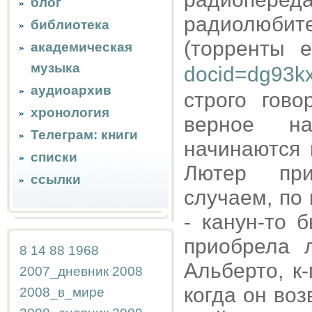
блог
радиолюбит
библиотека
(торренты e
академическая
музыка
docid=dg93k
аудиоархив
строго гов
хронология
верное на
Телеграм: книги
начинаются 
списки
Лютер при
ссылки
случаем, по
- канун-то 
приобрела 
8
14
88
1968
Альберто, к
2007_дневник
2008
когда он воз
2008_в_мире