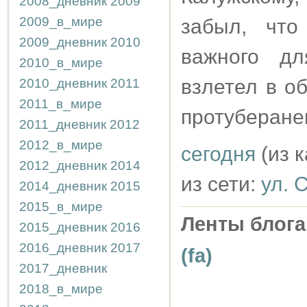
2008_дневник
2009
2009_в_мире
забыл, что
2009_дневник
2010
важного д
2010_в_мире
взлетел в о
2010_дневник
2011
2011_в_мире
протуберане
2011_дневник
2012
2012_в_мире
сегодня
(из 
2012_дневник
2014
из сети:
ул. 
2014_дневник
2015
2015_в_мире
Ленты блога
2015_дневник
2016
2016_дневник
2017
(fa)
2017_дневник
2018_в_мире