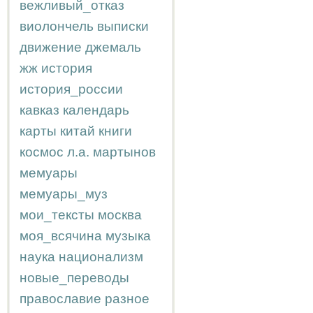
вежливый_отказ
виолончель
выписки
движение
джемаль
жж
история
история_россии
кавказ
календарь
карты
китай
книги
космос
л.а.
мартынов
мемуары
мемуары_муз
мои_тексты
москва
моя_всячина
музыка
наука
национализм
новые_переводы
православие
разное