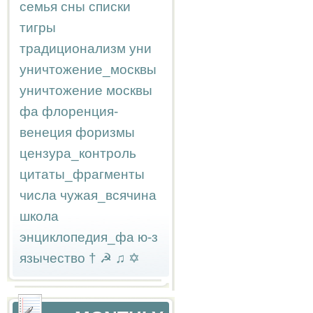
семья
сны
списки
тигры
традиционализм
уни
уничтожение_москвы
уничтожение москвы
фа
флоренция-
венеция
форизмы
цензура_контроль
цитаты_фрагменты
числа
чужая_всячина
школа
энциклопедия_фа
ю-з
язычество
†
☭
♫
✡