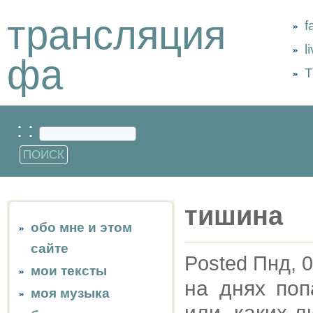
трансляция
f
l
фа
Т
: :
тишина
обо мне и этом
сайте
Posted Пнд, 0
мои тексты
на днях поп
моя музыка
или каких-л