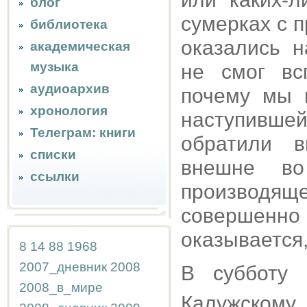
блог
сумерках с 
библиотека
оказались н
академическая
музыка
не смог вс
аудиоархив
почему мы п
хронология
наступивше
Телеграм: книги
обратили в
списки
внешне во
ссылки
производяще
совершенно 
оказывается,
8
14
88
1968
2007_дневник
2008
В субботу
2008_в_мире
Калужскому,