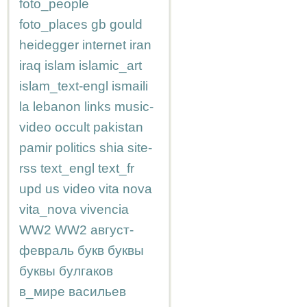
foto_people
foto_places
gb
gould
heidegger
internet
iran
iraq
islam
islamic_art
islam_text-engl
ismaili
la
lebanon
links
music-
video
occult
pakistan
pamir
politics
shia
site-
rss
text_engl
text_fr
upd
us
video
vita nova
vita_nova
vivencia
WW2
WW2
август-
февраль
букв
буквы
буквы
булгаков
в_мире
васильев