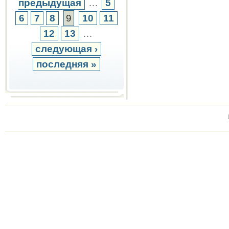
предыдущая
…
5
6
7
8
9
10
11
12
13
…
следующая ›
последняя »