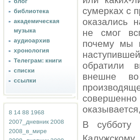
блог
сумерках с 
библиотека
оказались н
академическая
музыка
не смог вс
аудиоархив
почему мы п
хронология
наступивше
Телеграм: книги
обратили в
списки
внешне во
ссылки
производяще
совершенно 
оказывается,
8
14
88
1968
2007_дневник
2008
В субботу
2008_в_мире
Калужскому,