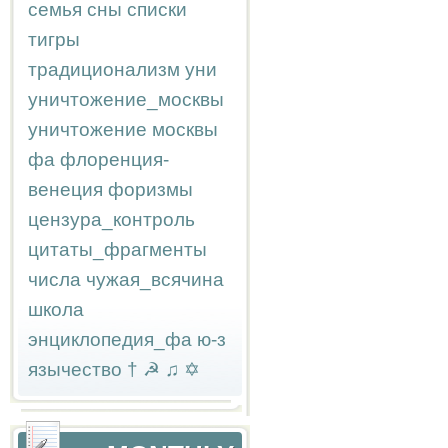
семья
сны
списки
тигры
традиционализм
уни
уничтожение_москвы
уничтожение москвы
фа
флоренция-
венеция
форизмы
цензура_контроль
цитаты_фрагменты
числа
чужая_всячина
школа
энциклопедия_фа
ю-з
язычество
†
☭
♫
✡