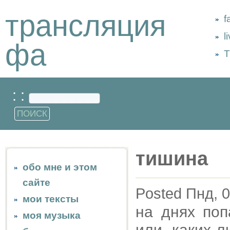
трансляция
f
l
фа
Т
: :
тишина
обо мне и этом
сайте
Posted Пнд, 0
мои тексты
на днях поп
моя музыка
или каких-л