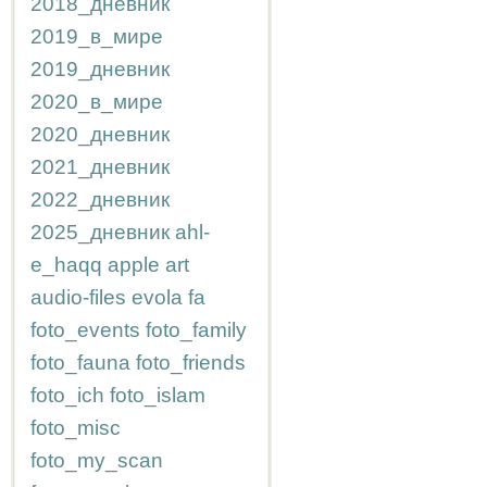
2018_дневник
2019_в_мире
2019_дневник
2020_в_мире
2020_дневник
2021_дневник
2022_дневник
2025_дневник
ahl-
e_haqq
apple
art
audio-files
evola
fa
foto_events
foto_family
foto_fauna
foto_friends
foto_ich
foto_islam
foto_misc
foto_my_scan