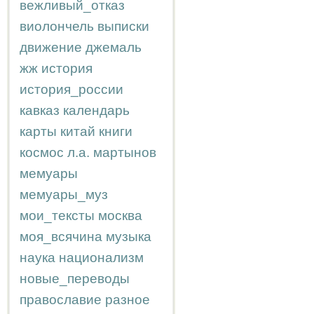
вежливый_отказ
виолончель
выписки
движение
джемаль
жж
история
история_россии
кавказ
календарь
карты
китай
книги
космос
л.а.
мартынов
мемуары
мемуары_муз
мои_тексты
москва
моя_всячина
музыка
наука
национализм
новые_переводы
православие
разное