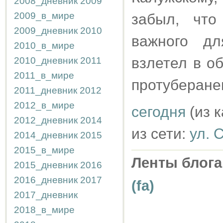
2008_дневник
2009
2009_в_мире
забыл, что
2009_дневник
2010
важного д
2010_в_мире
взлетел в о
2010_дневник
2011
2011_в_мире
протуберане
2011_дневник
2012
2012_в_мире
сегодня
(из 
2012_дневник
2014
из сети:
ул. 
2014_дневник
2015
2015_в_мире
Ленты блога
2015_дневник
2016
2016_дневник
2017
(fa)
2017_дневник
2018_в_мире