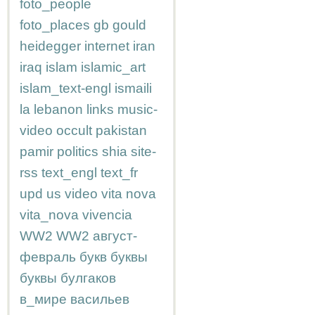
foto_people
foto_places
gb
gould
heidegger
internet
iran
iraq
islam
islamic_art
islam_text-engl
ismaili
la
lebanon
links
music-
video
occult
pakistan
pamir
politics
shia
site-
rss
text_engl
text_fr
upd
us
video
vita nova
vita_nova
vivencia
WW2
WW2
август-
февраль
букв
буквы
буквы
булгаков
в_мире
васильев