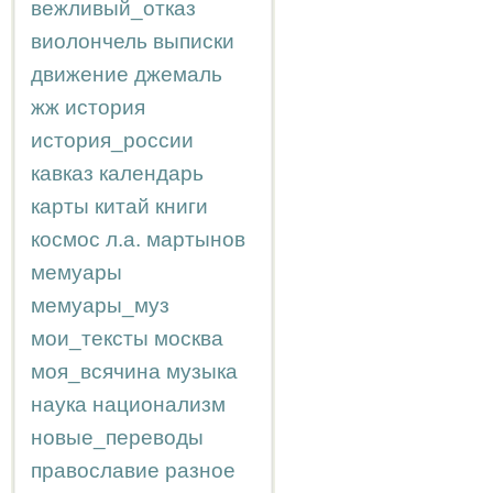
вежливый_отказ
виолончель
выписки
движение
джемаль
жж
история
история_россии
кавказ
календарь
карты
китай
книги
космос
л.а.
мартынов
мемуары
мемуары_муз
мои_тексты
москва
моя_всячина
музыка
наука
национализм
новые_переводы
православие
разное