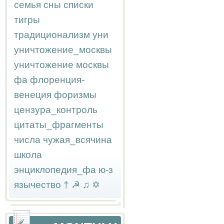
семья
сны
списки
тигры
традиционализм
уни
уничтожение_москвы
уничтожение москвы
фа
флоренция-
венеция
форизмы
цензура_контроль
цитаты_фрагменты
числа
чужая_всячина
школа
энциклопедия_фа
ю-з
язычество
†
☭
♫
✡