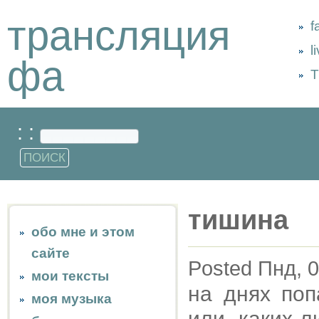
трансляция
f
l
фа
Т
: :
тишина
обо мне и этом
сайте
Posted Пнд, 0
мои тексты
на днях поп
моя музыка
или каких-л