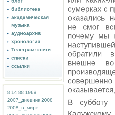
блог
сумерках с 
библиотека
оказались н
академическая
музыка
не смог вс
аудиоархив
почему мы п
хронология
наступивше
Телеграм: книги
обратили в
списки
внешне во
ссылки
производяще
совершенно 
оказывается,
8
14
88
1968
2007_дневник
2008
В субботу
2008_в_мире
Калужскому,