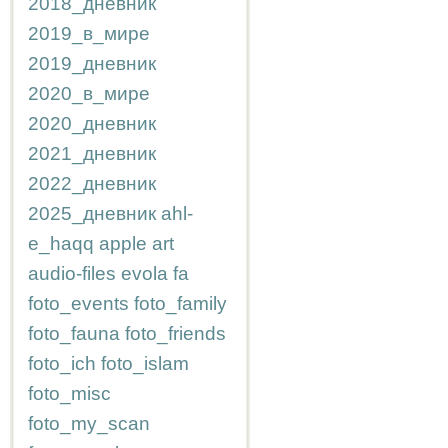
2018_дневник
2019_в_мире
2019_дневник
2020_в_мире
2020_дневник
2021_дневник
2022_дневник
2025_дневник
ahl-
e_haqq
apple
art
audio-files
evola
fa
foto_events
foto_family
foto_fauna
foto_friends
foto_ich
foto_islam
foto_misc
foto_my_scan