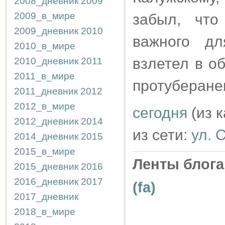
2008_дневник
2009
2009_в_мире
забыл, что
2009_дневник
2010
важного д
2010_в_мире
взлетел в о
2010_дневник
2011
2011_в_мире
протуберане
2011_дневник
2012
2012_в_мире
сегодня
(из 
2012_дневник
2014
из сети:
ул. 
2014_дневник
2015
2015_в_мире
Ленты блога
2015_дневник
2016
2016_дневник
2017
(fa)
2017_дневник
2018_в_мире