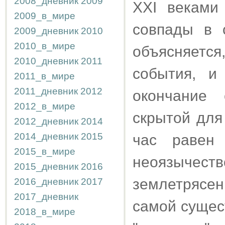
2008_дневник
2009
XXI веками
2009_в_мире
совпады в 
2009_дневник
2010
2010_в_мире
объясняетс
2010_дневник
2011
события, и
2011_в_мире
2011_дневник
2012
окончание 
2012_в_мире
скрытой для
2012_дневник
2014
2014_дневник
2015
час равен 
2015_в_мире
неоязыче
2015_дневник
2016
землетрясен
2016_дневник
2017
2017_дневник
самой сущес
2018_в_мире