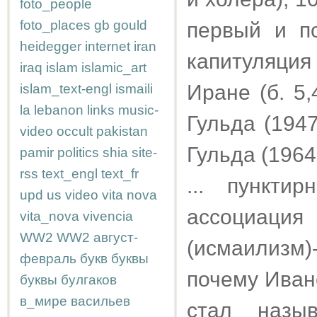
foto_people
foto_places
gb
gould
первый и по
heidegger
internet
iran
капитуляци
iraq
islam
islamic_art
Иране (б. 5,
islam_text-engl
ismaili
la
lebanon
links
music-
Гульда (194
video
occult
pakistan
Гульда (1964,
pamir
politics
shia
site-
rss
text_engl
text_fr
... пункти
upd
us
video
vita nova
ассоциац
vita_nova
vivencia
WW2
WW2
август-
(исмаилизм)-.
февраль
букв
буквы
почему Ивано
буквы
булгаков
в_мире
васильев
стал назыв