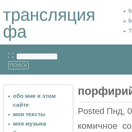
трансляция
f
l
фа
Т
: :
порфири
обо мне и этом
сайте
Posted Пнд, 0
мои тексты
моя музыка
комичное со