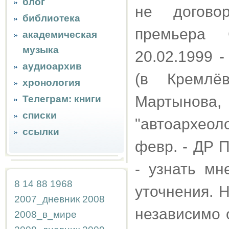
блог
не договор
библиотека
премьера 
академическая
музыка
20.02.1999 
аудиоархив
(в Кремлё
хронология
Мартынова
Телеграм: книги
списки
"автоархеол
ссылки
февр. - ДР 
- узнать мн
8
14
88
1968
уточнения. Н
2007_дневник
2008
независимо 
2008_в_мире