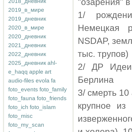
"озарения" в
2018_дневник
2019_в_мире
1/ рожден
2019_дневник
Немецкая р
2020_в_мире
2020_дневник
NSDAP, земл
2021_дневник
тыс. трупов)
2022_дневник
2025_дневник
ahl-
2/ ДР Идеи
e_haqq
apple
art
Берлина
audio-files
evola
fa
foto_events
foto_family
3/ смерть 1
foto_fauna
foto_friends
крупное из
foto_ich
foto_islam
foto_misc
изверженног
foto_my_scan
и холера), 1