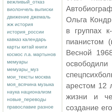
вежливый_отказ
Автобиогр
виолончель
выписки
движение
джемаль
Ольга Кондр
жж
история
в группах к
история_россии
кавказ
календарь
пианистом (
карты
китай
книги
Весной 196
космос
л.а.
мартынов
мемуары
освободили 
мемуары_муз
спецпсихбо
мои_тексты
москва
арестом 12 
моя_всячина
музыка
наука
национализм
жизни и че
новые_переводы
создание ег
православие
разное