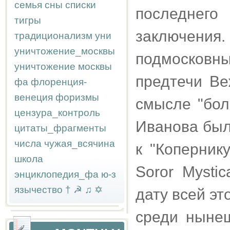
семья
сны
списки
последне
тигры
заключения.
традиционализм
уни
уничтожение_москвы
подмосковн
уничтожение москвы
предтечи Ве
фа
флоренция-
венеция
форизмы
смысле "бол
цензура_контроль
Иванова был
цитаты_фрагменты
числа
чужая_всячина
к "Копернику
школа
Soror Mysti
энциклопедия_фа
ю-з
язычество
†
☭
♫
✡
дату всей эт
среди ныне