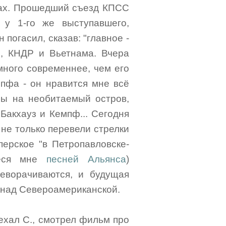
упах. Прошедший съезд КПСС
 у 1-го же выступавшего,
погасил, сказав: "главное -
и, КНДР и Вьетнама. Вчера
много современнее, чем его
пфа - он нравится мне всё
бы на необитаемый остров,
 Бакхауз и Кемпф... Сегодня
не только перевели стрелки
перское "в Петропавловске-
ееся мне
песней Альянса
)
реворачиваются, и будущая
 над Североамериканской.
ехал С., смотрел фильм про