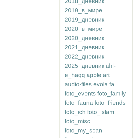
2018_дневник
2019_в_мире
2019_дневник
2020_в_мире
2020_дневник
2021_дневник
2022_дневник
2025_дневник
ahl-
e_haqq
apple
art
audio-files
evola
fa
foto_events
foto_family
foto_fauna
foto_friends
foto_ich
foto_islam
foto_misc
foto_my_scan