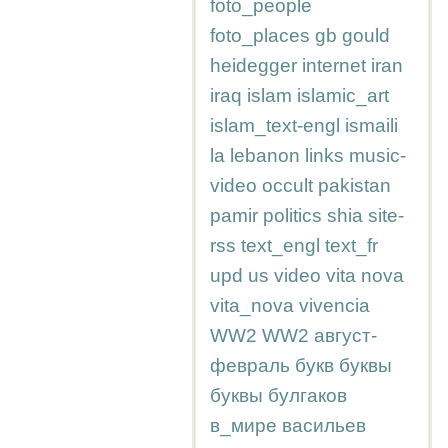
foto_people
foto_places
gb
gould
heidegger
internet
iran
iraq
islam
islamic_art
islam_text-engl
ismaili
la
lebanon
links
music-
video
occult
pakistan
pamir
politics
shia
site-
rss
text_engl
text_fr
upd
us
video
vita nova
vita_nova
vivencia
WW2
WW2
август-
февраль
букв
буквы
буквы
булгаков
в_мире
васильев