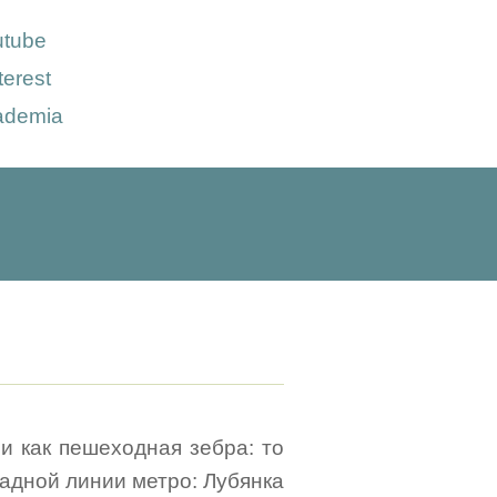
utube
terest
ademia
и как пешеходная зебра: то
ападной линии метро: Лубянка