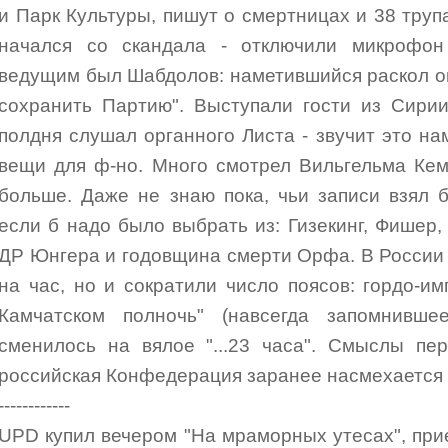
и Парк Культуры, пишут о смертницах и 38 тр
начался со скандала - отключили микрофон
ведущим был Шабдолов: наметившийся раскол он 
сохранить Партию". Выступали гости из Сири
полдня слушал органного Листа - звучит это на
вещи для ф-но. Много смотрел Вильгельма Кем
больше. Даже не знаю пока, чьи записи взял 
если б надо было выбрать из: Гизекинг, Фишер,
ДР Юнгера и годовщина смерти Орфа. В России 
на час, но и сократили число поясов: гордо-им
Камчатском полночь" (навсегда запомнивш
сменилось на вялое "...23 часа". Смыслы пе
российская Конфедерация заранее насмехается
------------
UPD купил вечером "На мраморных утесах", при