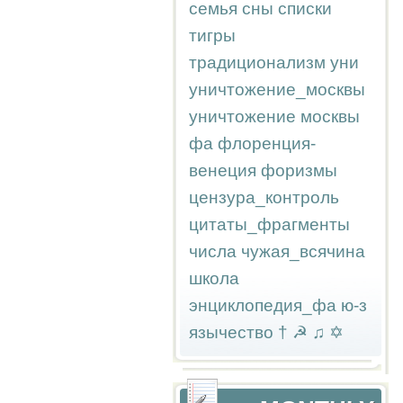
семья
сны
списки
тигры
традиционализм
уни
уничтожение_москвы
уничтожение москвы
фа
флоренция-
венеция
форизмы
цензура_контроль
цитаты_фрагменты
числа
чужая_всячина
школа
энциклопедия_фа
ю-з
язычество
†
☭
♫
✡