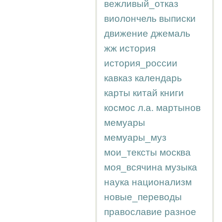
вежливый_отказ
виолончель
выписки
движение
джемаль
жж
история
история_россии
кавказ
календарь
карты
китай
книги
космос
л.а.
мартынов
мемуары
мемуары_муз
мои_тексты
москва
моя_всячина
музыка
наука
национализм
новые_переводы
православие
разное