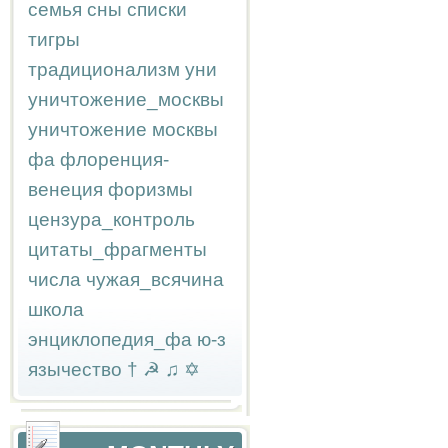
семья
сны
списки
тигры
традиционализм
уни
уничтожение_москвы
уничтожение москвы
фа
флоренция-
венеция
форизмы
цензура_контроль
цитаты_фрагменты
числа
чужая_всячина
школа
энциклопедия_фа
ю-з
язычество
†
☭
♫
✡