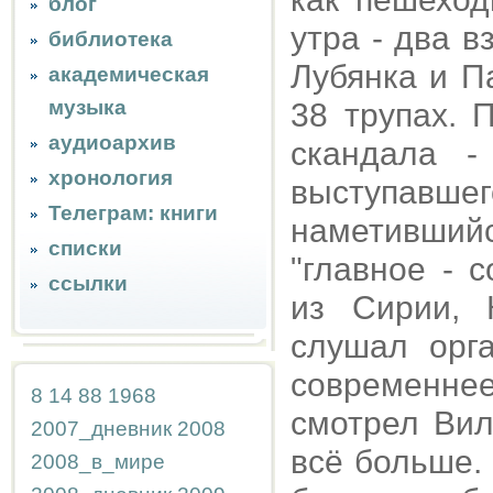
блог
утра - два 
библиотека
Лубянка и П
академическая
музыка
38 трупах.
аудиоархив
скандала -
хронология
выступавш
Телеграм: книги
наметивший
списки
"главное - 
ссылки
из Сирии, 
слушал орга
современне
8
14
88
1968
смотрел Вил
2007_дневник
2008
всё больше.
2008_в_мире