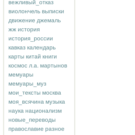
вежливый_отказ
виолончель
выписки
движение
джемаль
жж
история
история_россии
кавказ
календарь
карты
китай
книги
космос
л.а.
мартынов
мемуары
мемуары_муз
мои_тексты
москва
моя_всячина
музыка
наука
национализм
новые_переводы
православие
разное