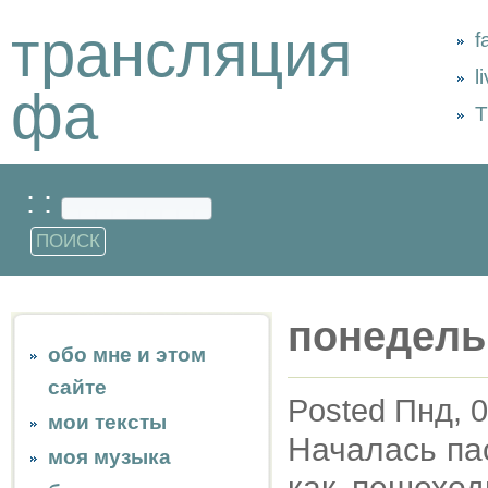
трансляция
f
l
фа
Т
: :
понедель
обо мне и этом
сайте
Posted Пнд, 0
мои тексты
Началась па
моя музыка
как пешеход