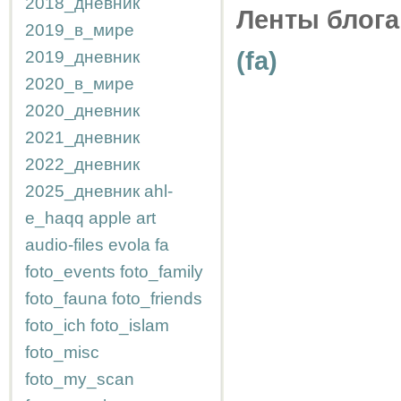
2018_дневник
Ленты блога
2019_в_мире
(fa)
2019_дневник
2020_в_мире
2020_дневник
2021_дневник
2022_дневник
2025_дневник
ahl-
e_haqq
apple
art
audio-files
evola
fa
foto_events
foto_family
foto_fauna
foto_friends
foto_ich
foto_islam
foto_misc
foto_my_scan