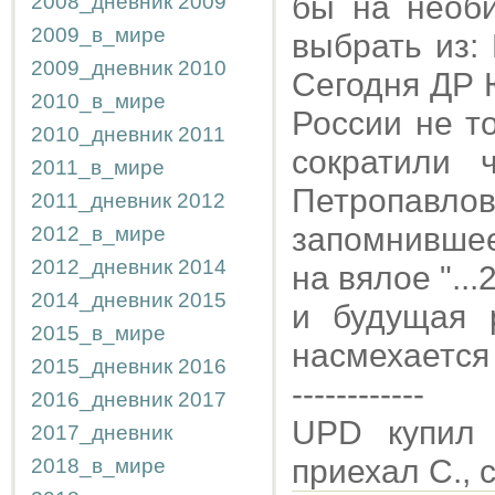
бы на необ
2008_дневник
2009
2009_в_мире
выбрать из: 
2009_дневник
2010
Сегодня ДР 
2010_в_мире
России не т
2010_дневник
2011
сократили 
2011_в_мире
Петропавлов
2011_дневник
2012
запомнивше
2012_в_мире
2012_дневник
2014
на вялое "..
2014_дневник
2015
и будущая 
2015_в_мире
насмехается
2015_дневник
2016
------------
2016_дневник
2017
UPD купил 
2017_дневник
приехал С., 
2018_в_мире