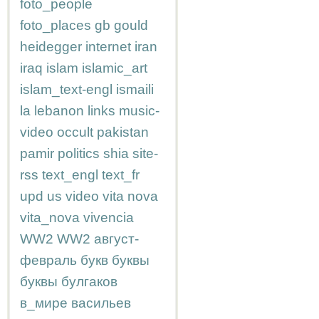
foto_people
foto_places
gb
gould
heidegger
internet
iran
iraq
islam
islamic_art
islam_text-engl
ismaili
la
lebanon
links
music-
video
occult
pakistan
pamir
politics
shia
site-
rss
text_engl
text_fr
upd
us
video
vita nova
vita_nova
vivencia
WW2
WW2
август-
февраль
букв
буквы
буквы
булгаков
в_мире
васильев