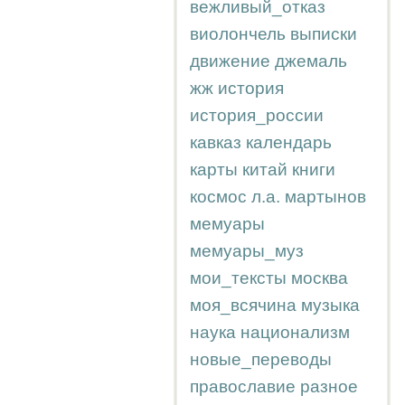
вежливый_отказ
виолончель
выписки
движение
джемаль
жж
история
история_россии
кавказ
календарь
карты
китай
книги
космос
л.а.
мартынов
мемуары
мемуары_муз
мои_тексты
москва
моя_всячина
музыка
наука
национализм
новые_переводы
православие
разное