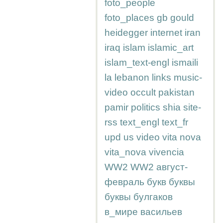
foto_people
foto_places
gb
gould
heidegger
internet
iran
iraq
islam
islamic_art
islam_text-engl
ismaili
la
lebanon
links
music-
video
occult
pakistan
pamir
politics
shia
site-
rss
text_engl
text_fr
upd
us
video
vita nova
vita_nova
vivencia
WW2
WW2
август-
февраль
букв
буквы
буквы
булгаков
в_мире
васильев