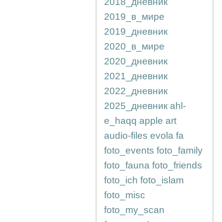
2018_дневник
2019_в_мире
2019_дневник
2020_в_мире
2020_дневник
2021_дневник
2022_дневник
2025_дневник
ahl-
e_haqq
apple
art
audio-files
evola
fa
foto_events
foto_family
foto_fauna
foto_friends
foto_ich
foto_islam
foto_misc
foto_my_scan