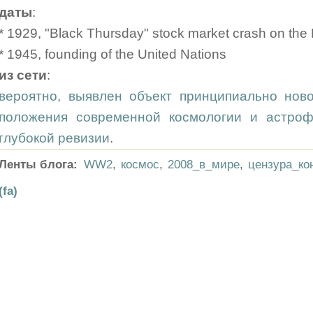
даты
:
* 1929, "Black Thursday" stock market crash on th
* 1945, founding of the United Nations
из сети
:
вероятно, выявлен объект принципиально нов
положения современной космологии и астрофи
глубокой ревизии
.
Ленты блога:
WW2
,
космос
,
2008_в_мире
,
цензура_ко
(fa)