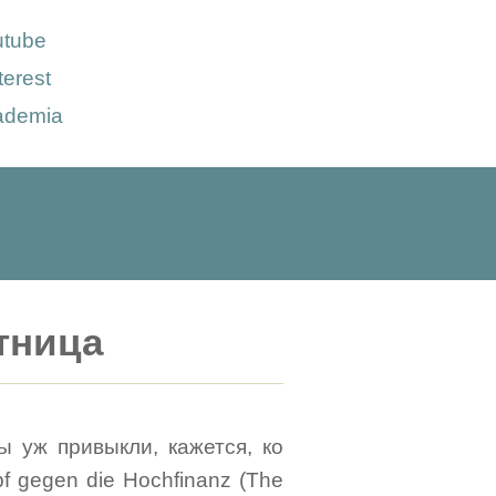
utube
terest
ademia
тница
ы уж привыкли, кажется, ко
 gegen die Hochfinanz (The