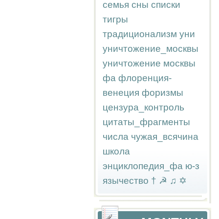
семья
сны
списки
тигры
традиционализм
уни
уничтожение_москвы
уничтожение москвы
фа
флоренция-
венеция
форизмы
цензура_контроль
цитаты_фрагменты
числа
чужая_всячина
школа
энциклопедия_фа
ю-з
язычество
†
☭
♫
✡