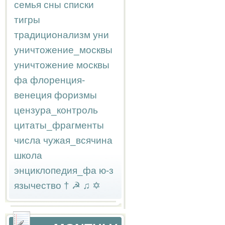
семья
сны
списки
тигры
традиционализм
уни
уничтожение_москвы
уничтожение москвы
фа
флоренция-
венеция
форизмы
цензура_контроль
цитаты_фрагменты
числа
чужая_всячина
школа
энциклопедия_фа
ю-з
язычество
†
☭
♫
✡