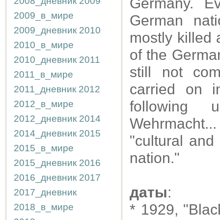
Germany. Ev
2008_дневник
2009
2009_в_мире
German nati
2009_дневник
2010
mostly killed 
2010_в_мире
of the German
2010_дневник
2011
still not c
2011_в_мире
carried on i
2011_дневник
2012
following u
2012_в_мире
2012_дневник
2014
Wehrmacht..
2014_дневник
2015
"cultural and
2015_в_мире
nation."
2015_дневник
2016
2016_дневник
2017
даты
:
2017_дневник
* 1929, "Blac
2018_в_мире