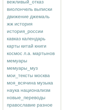
вежливый_отказ
виолончель
выписки
движение
джемаль
жж
история
история_россии
кавказ
календарь
карты
китай
книги
космос
л.а.
мартынов
мемуары
мемуары_муз
мои_тексты
москва
моя_всячина
музыка
наука
национализм
новые_переводы
православие
разное