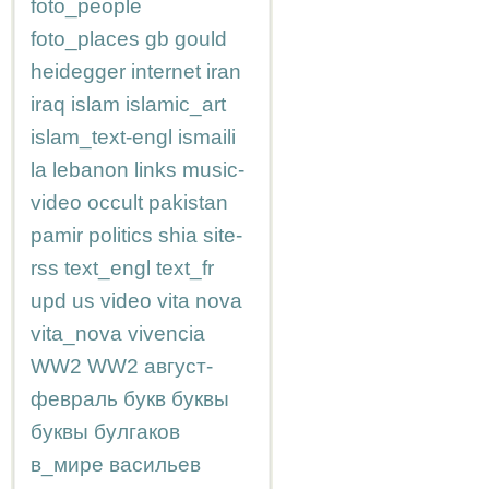
foto_people
foto_places
gb
gould
heidegger
internet
iran
iraq
islam
islamic_art
islam_text-engl
ismaili
la
lebanon
links
music-
video
occult
pakistan
pamir
politics
shia
site-
rss
text_engl
text_fr
upd
us
video
vita nova
vita_nova
vivencia
WW2
WW2
август-
февраль
букв
буквы
буквы
булгаков
в_мире
васильев