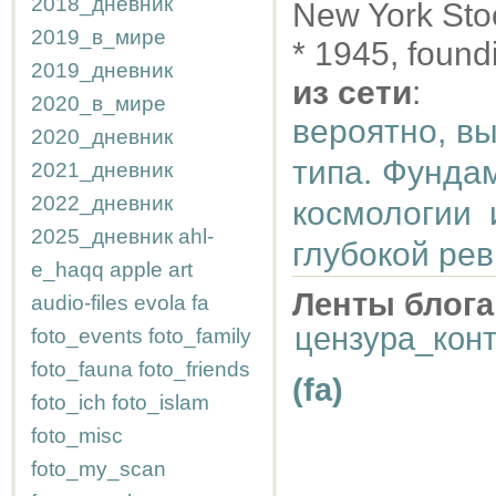
2018_дневник
New York St
2019_в_мире
* 1945, found
2019_дневник
из сети
:
2020_в_мире
вероятно, в
2020_дневник
типа. Фунда
2021_дневник
2022_дневник
космологии 
2025_дневник
ahl-
глубокой ре
e_haqq
apple
art
Ленты блога
audio-files
evola
fa
цензура_кон
foto_events
foto_family
foto_fauna
foto_friends
(fa)
foto_ich
foto_islam
foto_misc
foto_my_scan