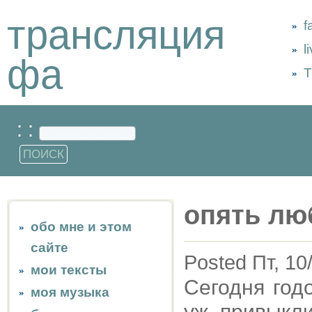
трансляция
f
l
фа
Т
: :
опять лю
обо мне и этом
сайте
Posted Пт, 10
мои тексты
Сегодня год
моя музыка
уж привыкли