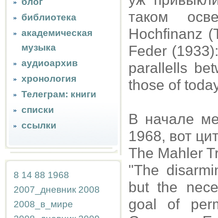
блог
таком осв
библиотека
Hochfinanz (
академическая
музыка
Feder (1933)
аудиоархив
parallells b
хронология
those of today
Телеграм: книги
списки
В начале ме
ссылки
1968, вот ци
The Mahler Tr
"The disarm
8
14
88
1968
but the neces
2007_дневник
2008
goal of per
2008_в_мире