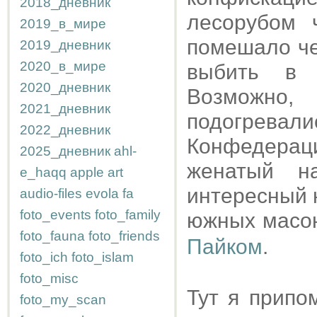
2018_дневник
лесорубом 
2019_в_мире
помешало че
2019_дневник
2020_в_мире
выбить в 
2020_дневник
Возможно, 
2021_дневник
подогрева
2022_дневник
Конфедераци
2025_дневник
ahl-
женатый н
e_haqq
apple
art
интересный 
audio-files
evola
fa
foto_events
foto_family
южных масон
foto_fauna
foto_friends
Пайком
.
foto_ich
foto_islam
foto_misc
Тут я припо
foto_my_scan