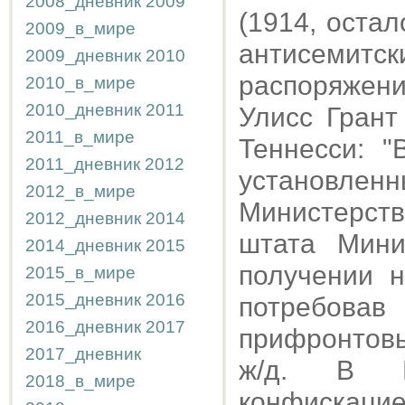
2008_дневник
2009
(1914, остал
2009_в_мире
антисемит
2009_дневник
2010
распоряжен
2010_в_мире
2010_дневник
2011
Улисс Грант
2011_в_мире
Теннесси: "
2011_дневник
2012
установле
2012_в_мире
Министерств
2012_дневник
2014
штата Мини
2014_дневник
2015
получении н
2015_в_мире
2015_дневник
2016
потребов
2016_дневник
2017
прифронтовы
2017_дневник
ж/д. В М
2018_в_мире
конфискаци