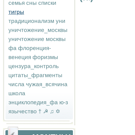
семья
сны
списки
тигры
традиционализм
уни
уничтожение_москвы
уничтожение москвы
фа
флоренция-
венеция
форизмы
цензура_контроль
цитаты_фрагменты
числа
чужая_всячина
школа
энциклопедия_фа
ю-з
язычество
†
☭
♫
✡