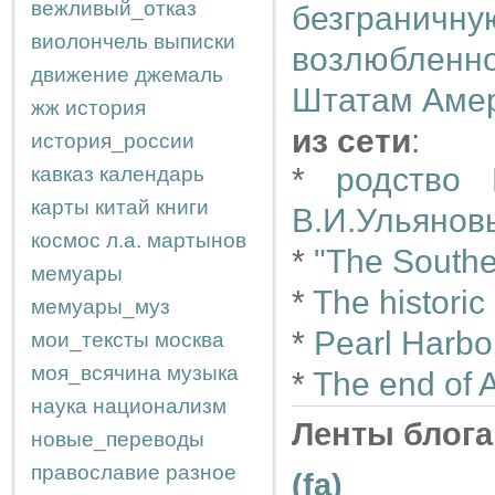
вежливый_отказ
безгранич
виолончель
выписки
возлюблен
движение
джемаль
Штатам Аме
жж
история
из сети
:
история_россии
*
родство 
кавказ
календарь
карты
китай
книги
В.И.Ульянов
космос
л.а.
мартынов
*
"The Southe
мемуары
*
The historic
мемуары_муз
*
Pearl Harbo
мои_тексты
москва
моя_всячина
музыка
*
The end of 
наука
национализм
Ленты блога
новые_переводы
православие
разное
(fa)