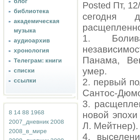
блог
Posted Пт, 12
библиотека
сегодня 
академическая
расщепленно
музыка
1. Болива
аудиоархив
независимо
хронология
Панама, Ве
Телеграм: книги
умер.
списки
2. первый п
ссылки
Сантос-Дюм
3. расщепле
8
14
88
1968
новой эпохи
2007_дневник
2008
Л. Мейтнер).
2008_в_мире
4. выселен