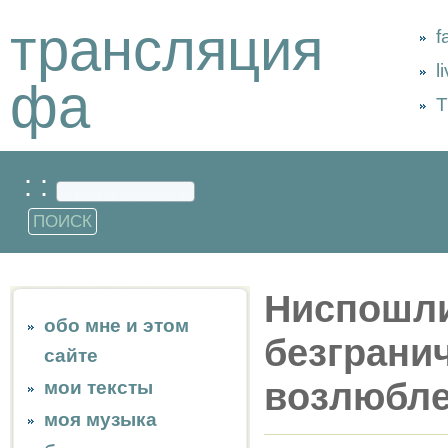
трансляция
f
l
фа
Т
: :
Ниспошли
обо мне и этом
безграни
сайте
возлюбле
мои тексты
моя музыка