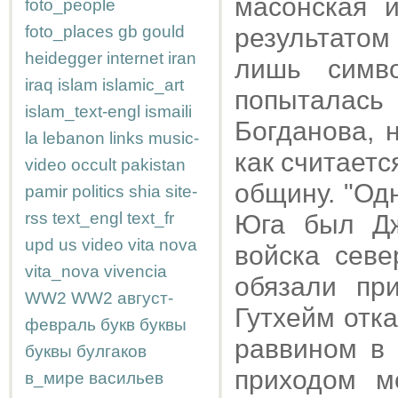
масонская 
foto_people
foto_places
gb
gould
результатом
heidegger
internet
iran
лишь симв
iraq
islam
islamic_art
попыталас
islam_text-engl
ismaili
Богданова, 
la
lebanon
links
music-
как считаетс
video
occult
pakistan
общину. "Од
pamir
politics
shia
site-
rss
text_engl
text_fr
Юга был Дж
upd
us
video
vita nova
войска сев
vita_nova
vivencia
обязали пр
WW2
WW2
август-
Гутхейм отк
февраль
букв
буквы
раввином в 
буквы
булгаков
приходом мо
в_мире
васильев