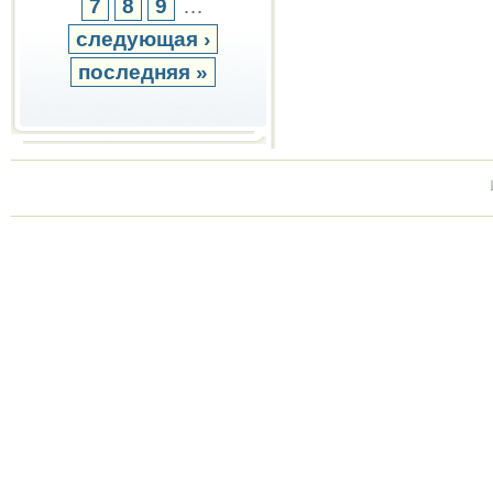
7
8
9
…
следующая ›
последняя »