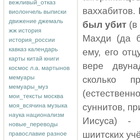
вежливый_отказ
ваххабитов.
виолончель
выписки
движение
джемаль
был убит
(в
жж
история
Махди (да б
история_россии
кавказ
календарь
ему, его отц
карты
китай
книги
вере двуна
космос
л.а.
мартынов
мемуары
сколько п
мемуары_муз
(естестве
мои_тексты
москва
суннитов, п
моя_всячина
музыка
наука
национализм
Иисуса) -
новые_переводы
шиитских уч
православие
разное