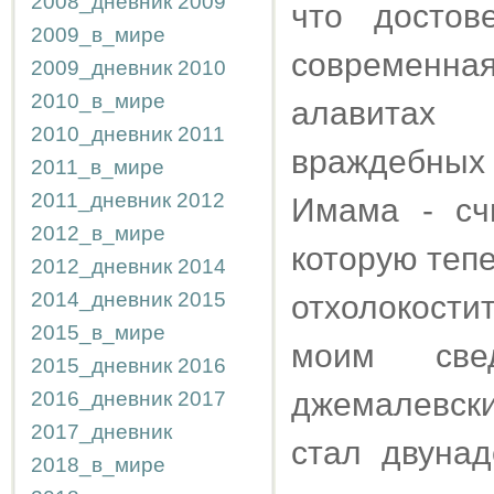
2008_дневник
2009
что достов
2009_в_мире
современная
2009_дневник
2010
2010_в_мире
алавитах
2010_дневник
2011
враждебных 
2011_в_мире
2011_дневник
2012
Имама - сч
2012_в_мире
которую теп
2012_дневник
2014
2014_дневник
2015
отхолокост
2015_в_мире
моим све
2015_дневник
2016
джемалевски
2016_дневник
2017
2017_дневник
стал двунад
2018_в_мире