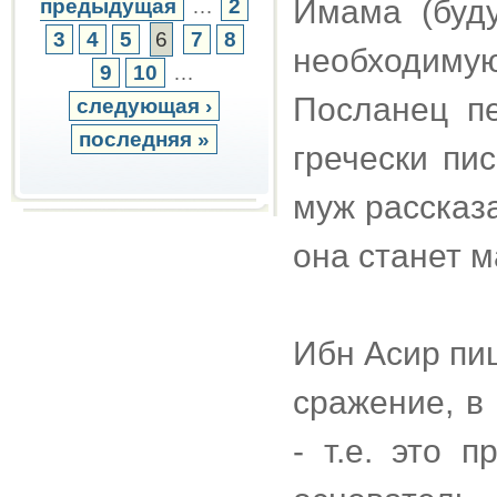
Имама (буд
предыдущая
…
2
3
4
5
6
7
8
необходимую
9
10
…
Посланец п
следующая ›
последняя »
гречески пи
муж рассказа
она станет 
Ибн Асир пиш
сражение, в
- т.е. это 