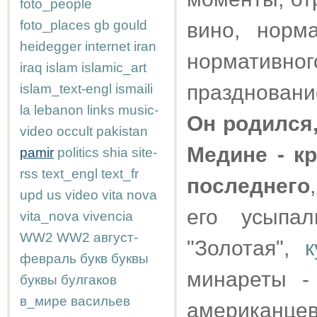
foto_people
foto_places
gb
gould
вино, норм
heidegger
internet
iran
нормативног
iraq
islam
islamic_art
праздновани
islam_text-engl
ismaili
la
lebanon
links
music-
Он родился
video
occult
pakistan
Медине - кр
pamir
politics
shia
site-
rss
text_engl
text_fr
последнего
upd
us
video
vita nova
его усыпа
vita_nova
vivencia
WW2
WW2
август-
"Золотая",
к
февраль
букв
буквы
минареты -
буквы
булгаков
в_мире
васильев
американц