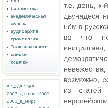
блог
т.е. день, к
библиотека
двунадесятн
академическая
музыка
нём в русско
аудиоархив
во что не
хронология
инициатив
Телеграм: книги
списки
демократич
ссылки
невежеств
возможно, с
8
14
88
1968
из статей 
2007_дневник
2008
европейском
2008_в_мире