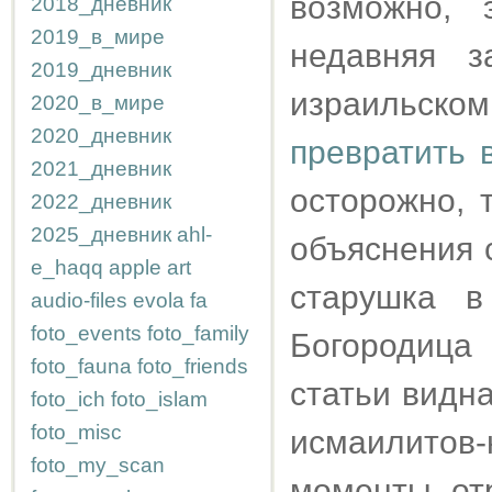
возможно, 
2018_дневник
2019_в_мире
недавняя з
2019_дневник
израильск
2020_в_мире
2020_дневник
превратить 
2021_дневник
осторожно, 
2022_дневник
2025_дневник
ahl-
объяснения 
e_haqq
apple
art
старушка в
audio-files
evola
fa
foto_events
foto_family
Богородица
foto_fauna
foto_friends
статьи видн
foto_ich
foto_islam
foto_misc
исмаилито
foto_my_scan
моменты, от