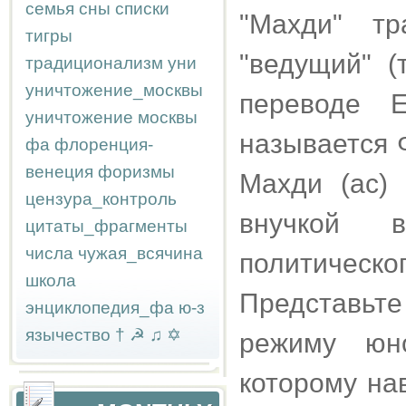
семья
сны
списки
"Махди" т
тигры
"ведущий" (
традиционализм
уни
уничтожение_москвы
переводе Е
уничтожение москвы
называется 
фа
флоренция-
венеция
форизмы
Махди (ас)
цензура_контроль
внучкой в
цитаты_фрагменты
числа
чужая_всячина
политическ
школа
Представь
энциклопедия_фа
ю-з
язычество
†
☭
♫
✡
режиму юн
которому на