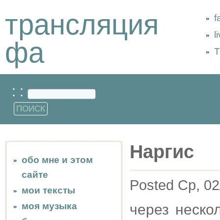
трансляция
f
l
фа
Т
: :
Наргис
обо мне и этом
сайте
Posted Ср, 02
мои тексты
моя музыка
через неско