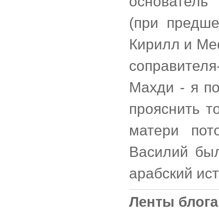
основатель
(при предше
Кирилл и Меф
соправителя
Махди - я п
прояснить т
матери пот
Василий был
арабский ист
Ленты блога