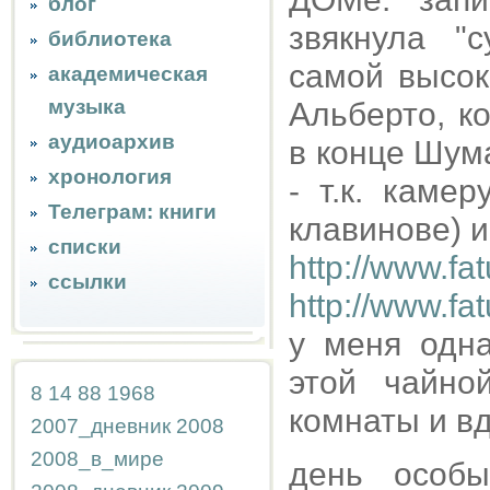
блог
звякнула "
библиотека
самой высок
академическая
музыка
Альберто, к
аудиоархив
в конце Шума
хронология
- т.к. каме
Телеграм: книги
клавинове) и
списки
http://www.fa
ссылки
http://www.f
у меня одн
этой чайно
8
14
88
1968
комнаты и вд
2007_дневник
2008
2008_в_мире
день особы