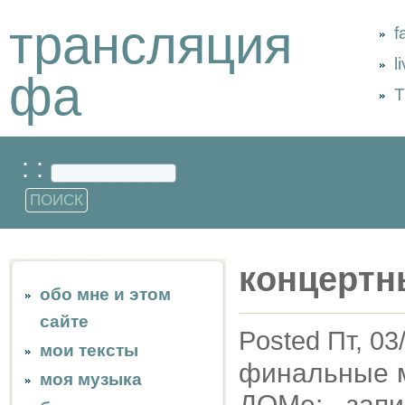
трансляция
f
l
фа
Т
: :
концертн
обо мне и этом
сайте
Posted Пт, 03
мои тексты
финальные м
моя музыка
ДОМе: запи