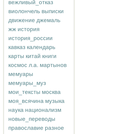
вежливый_отказ
виолончель
выписки
движение
джемаль
жж
история
история_россии
кавказ
календарь
карты
китай
книги
космос
л.а.
мартынов
мемуары
мемуары_муз
мои_тексты
москва
моя_всячина
музыка
наука
национализм
новые_переводы
православие
разное