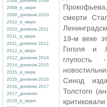
2008_дневник
2009
Прокофьев
2009_в_мире
2009_дневник
2010
смерти Ста
2010_в_мире
Ленинградск
2010_дневник
2011
2011_в_мире
19-м веке эт
2011_дневник
2012
Гоголя и Л
2012_в_мире
2012_дневник
2014
глупость 
2014_дневник
2015
новостильни
2015_в_мире
2015_дневник
2016
Синод изд
2016_дневник
2017
Толстого (а
2017_дневник
критиковали
2018_в_мире