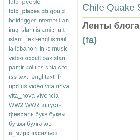
foto_people
Chile Quake S
foto_places
gb
gould
heidegger
internet
iran
Ленты блога
iraq
islam
islamic_art
(fa)
islam_text-engl
ismaili
la
lebanon
links
music-
video
occult
pakistan
pamir
politics
shia
site-
rss
text_engl
text_fr
upd
us
video
vita nova
vita_nova
vivencia
WW2
WW2
август-
февраль
букв
буквы
буквы
булгаков
в_мире
васильев