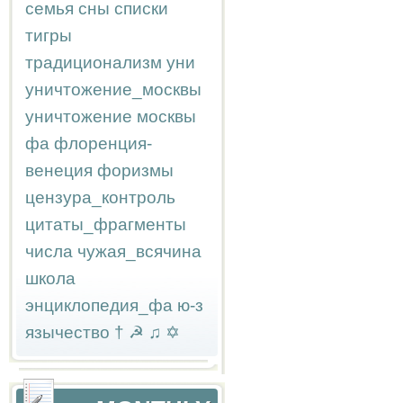
семья
сны
списки
тигры
традиционализм
уни
уничтожение_москвы
уничтожение москвы
фа
флоренция-
венеция
форизмы
цензура_контроль
цитаты_фрагменты
числа
чужая_всячина
школа
энциклопедия_фа
ю-з
язычество
†
☭
♫
✡