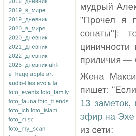
2018_дневник
мудрый Алек
2019_в_мире
"Прочел я 
2019_дневник
2020_в_мире
сонаты"]: 
2020_дневник
циничности 
2021_дневник
2022_дневник
приличия — 
2025_дневник
ahl-
e_haqq
apple
art
Жена Макси
audio-files
evola
fa
пишет: "Если
foto_events
foto_family
foto_fauna
foto_friends
13 заметок
,
foto_ich
foto_islam
эфир на Эхе
foto_misc
из сети:
foto_my_scan