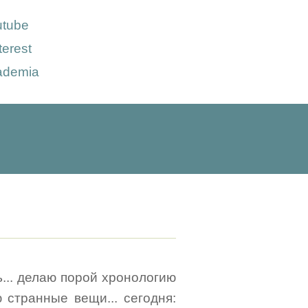
utube
terest
ademia
ь... делаю порой хронологию
 странные вещи... сегодня: