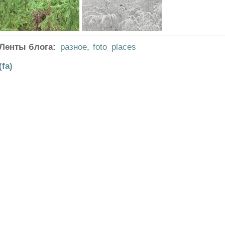
Ленты блога:
разное
,
foto_places
(fa)