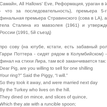
Самайн, All Hallows' Eve, Реформация, ураган в 
- что за последовательность), премьера 5
финальная премьера Стравинского (сова в LA), а
тела Сталина из мавзолея (1961) и утвержд
России (1991, 5й съезд)
про сову (на ютубе, кстати, есть забавный р
Гарри Поттера - сидят рядом в Колумбийском) 
финал на стихи Лира, там всё заканчивается так:
Dear Pig, are you willing to sell for one shilling
Your ring?” Said the Piggy, “I will.”
So they took it away, and were married next day
By the Turkey who lives on the hill.
They dined on mince, and slices of quince,
Which they ate with a runcible spoon;