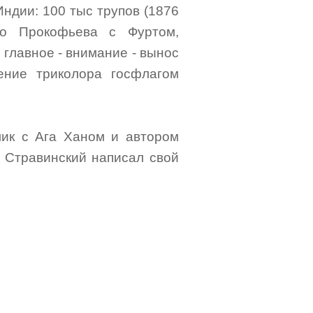
Индии: 100 тыс трупов (1876
-го Прокофьева с Фуртом,
 главное - внимание - вынос
ение триколора госфлагом
олик с Ага Ханом и автором
- Стравинский написал свой