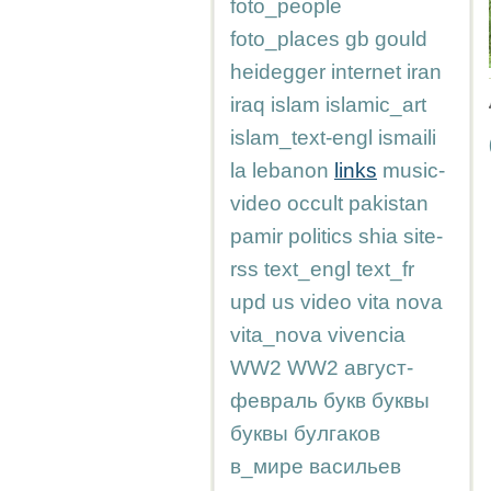
foto_people
foto_places
gb
gould
heidegger
internet
iran
iraq
islam
islamic_art
islam_text-engl
ismaili
la
lebanon
links
music-
video
occult
pakistan
pamir
politics
shia
site-
rss
text_engl
text_fr
upd
us
video
vita nova
vita_nova
vivencia
WW2
WW2
август-
февраль
букв
буквы
буквы
булгаков
в_мире
васильев