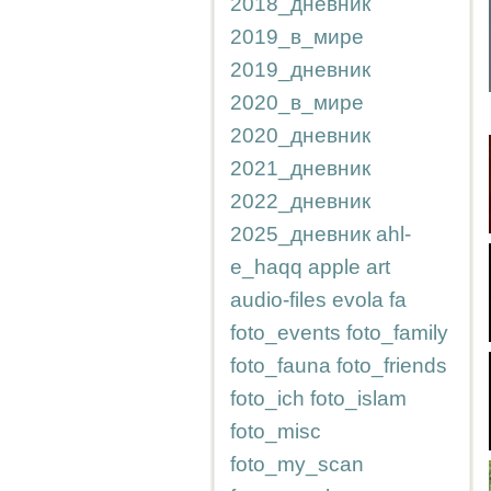
2018_дневник
2019_в_мире
2019_дневник
2020_в_мире
2020_дневник
2021_дневник
2022_дневник
2025_дневник
ahl-
e_haqq
apple
art
audio-files
evola
fa
foto_events
foto_family
foto_fauna
foto_friends
foto_ich
foto_islam
foto_misc
foto_my_scan