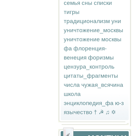
семья
сны
списки
тигры
традиционализм
уни
уничтожение_москвы
уничтожение москвы
фа
флоренция-
венеция
форизмы
цензура_контроль
цитаты_фрагменты
числа
чужая_всячина
школа
энциклопедия_фа
ю-з
язычество
†
☭
♫
✡