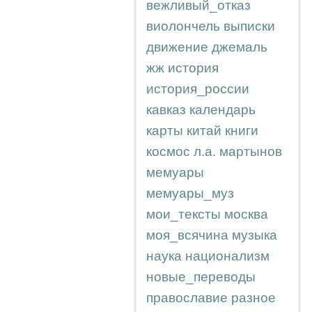
вежливый_отказ
виолончель
выписки
движение
джемаль
жж
история
история_россии
кавказ
календарь
карты
китай
книги
космос
л.а.
мартынов
мемуары
мемуары_муз
мои_тексты
москва
моя_всячина
музыка
наука
национализм
новые_переводы
православие
разное