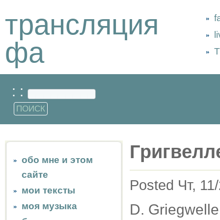
трансляция
f
l
фа
Т
: :
Григвелл
обо мне и этом
сайте
Posted Чт, 11
мои тексты
моя музыка
D. Griegwell