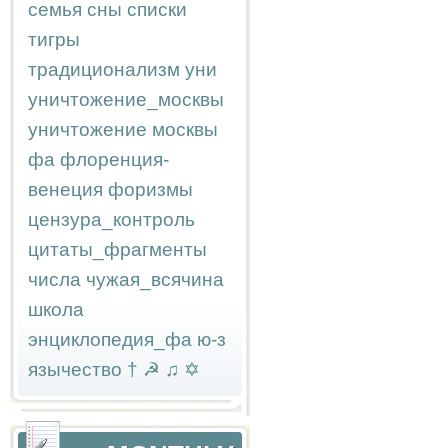
семья
сны
списки
тигры
традиционализм
уни
уничтожение_москвы
уничтожение москвы
фа
флоренция-
венеция
форизмы
цензура_контроль
цитаты_фрагменты
числа
чужая_всячина
школа
энциклопедия_фа
ю-з
язычество
†
☭
♫
✡