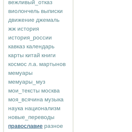
вежливый_отказ
виолончель
выписки
движение
джемаль
жж
история
история_россии
кавказ
календарь
карты
китай
книги
космос
л.а.
мартынов
мемуары
мемуары_муз
мои_тексты
москва
моя_всячина
музыка
наука
национализм
новые_переводы
православие
разное