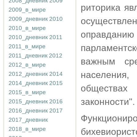
2008_дневник
2009
риторика яв
2009_в_мире
2009_дневник
2010
осуществл
2010_в_мире
оправдан
2010_дневник
2011
парламентск
2011_в_мире
2011_дневник
2012
важным сре
2012_в_мире
населения
2012_дневник
2014
2014_дневник
2015
обществах
2015_в_мире
законности".
2015_дневник
2016
2016_дневник
2017
Функциони
2017_дневник
2018_в_мире
бихевиорис