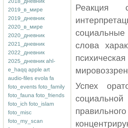
2018_дневник
Реакция 
2019_в_мире
2019_дневник
интерпретац
2020_в_мире
социальные
2020_дневник
слова харак
2021_дневник
2022_дневник
психическая
2025_дневник
ahl-
мировоззрен
e_haqq
apple
art
audio-files
evola
fa
Успех орат
foto_events
foto_family
foto_fauna
foto_friends
социально
foto_ich
foto_islam
правильного
foto_misc
foto_my_scan
концентрир