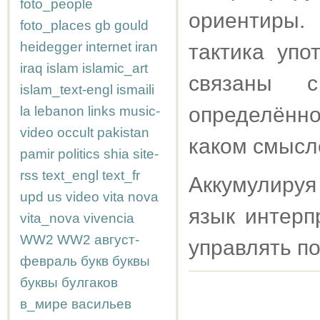
foto_people
ориентиры.
foto_places
gb
gould
heidegger
internet
iran
тактика упо
iraq
islam
islamic_art
связаны с
islam_text-engl
ismaili
определённом
la
lebanon
links
music-
video
occult
pakistan
каком смысл
pamir
politics
shia
site-
rss
text_engl
text_fr
Аккумулируя
upd
us
video
vita nova
язык интерп
vita_nova
vivencia
WW2
WW2
август-
управлять п
февраль
букв
буквы
буквы
булгаков
в_мире
васильев