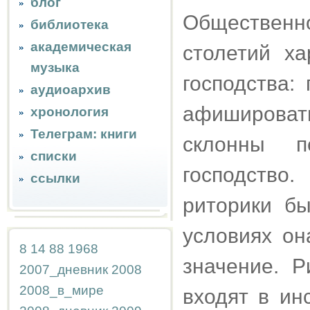
блог
Обществен
библиотека
академическая
столетий ха
музыка
господства:
аудиоархив
афишироват
хронология
Телеграм: книги
склонны п
списки
господство
ссылки
риторики б
условиях он
8
14
88
1968
значение. Р
2007_дневник
2008
2008_в_мире
входят в ин