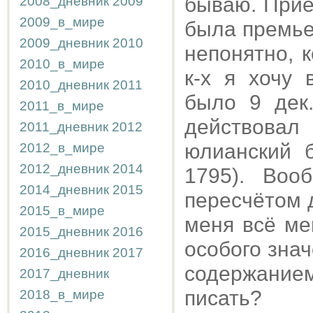
бываю. Прие
2008_дневник
2009
2009_в_мире
была премье
2009_дневник
2010
непонятно, 
2010_в_мире
к-х я хочу 
2010_дневник
2011
было 9 дек
2011_в_мире
действова
2011_дневник
2012
юлианский б
2012_в_мире
2012_дневник
2014
1795). Воо
2014_дневник
2015
пересчётом 
2015_в_мире
меня всё ме
2015_дневник
2016
особого зна
2016_дневник
2017
содержанием
2017_дневник
писать?
2018_в_мире