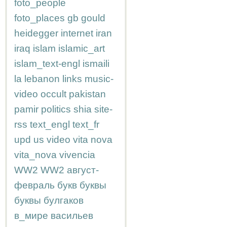
foto_people
foto_places
gb
gould
heidegger
internet
iran
iraq
islam
islamic_art
islam_text-engl
ismaili
la
lebanon
links
music-
video
occult
pakistan
pamir
politics
shia
site-
rss
text_engl
text_fr
upd
us
video
vita nova
vita_nova
vivencia
WW2
WW2
август-
февраль
букв
буквы
буквы
булгаков
в_мире
васильев