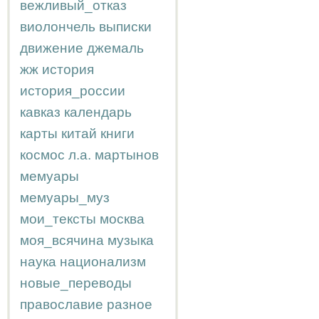
вежливый_отказ
виолончель
выписки
движение
джемаль
жж
история
история_россии
кавказ
календарь
карты
китай
книги
космос
л.а.
мартынов
мемуары
мемуары_муз
мои_тексты
москва
моя_всячина
музыка
наука
национализм
новые_переводы
православие
разное