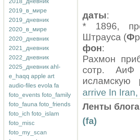
2018_дневник
2019_в_мире
даты
:
2019_дневник
* 1896, пр
2020_в_мире
Штрауса (
Ф
р
2020_дневник
фон
:
2021_дневник
Рахмон при
2022_дневник
2025_дневник
ahl-
сотр. АиФ
e_haqq
apple
art
исламскую 
audio-files
evola
fa
arrive In Iran
foto_events
foto_family
foto_fauna
foto_friends
Ленты блога
foto_ich
foto_islam
(fa)
foto_misc
foto_my_scan