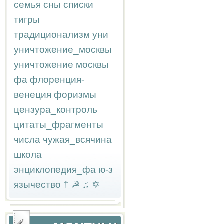
семья
сны
списки
тигры
традиционализм
уни
уничтожение_москвы
уничтожение москвы
фа
флоренция-
венеция
форизмы
цензура_контроль
цитаты_фрагменты
числа
чужая_всячина
школа
энциклопедия_фа
ю-з
язычество
†
☭
♫
✡