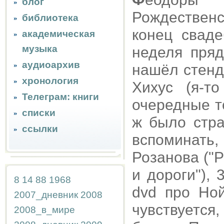
блог
Рождествен
библиотека
конец свад
академическая
музыка
неделя пряд
аудиоархив
нашёл стенд
хронология
Хихус (я-т
Телеграм: книги
очередные т
списки
ж было стра
ссылки
вспоминать
Розанова ("Р
и дороги"),
8
14
88
1968
dvd про Но
2007_дневник
2008
чувствуется,
2008_в_мире