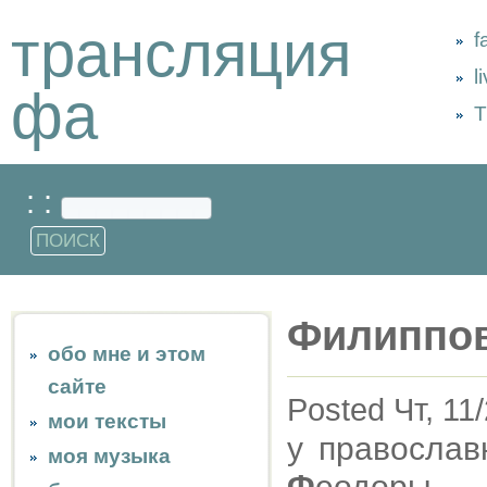
трансляция
f
l
фа
Т
: :
Филиппо
обо мне и этом
сайте
Posted Чт, 11
мои тексты
у правосла
моя музыка
Ф
еодо