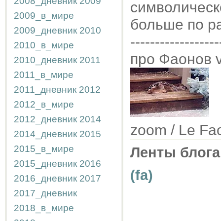
2008_дневник
2009
символическ
2009_в_мире
больше по р
2009_дневник
2010
------------------
2010_в_мире
про Фаонов v
2010_дневник
2011
2011_в_мире
2011_дневник
2012
2012_в_мире
2012_дневник
2014
zoom / Le Fa
2014_дневник
2015
2015_в_мире
Ленты блога
2015_дневник
2016
(fa)
2016_дневник
2017
2017_дневник
2018_в_мире