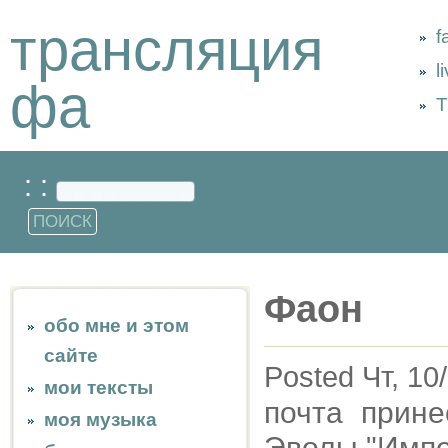
трансляция
f
l
фа
Т
: :
Фаон
обо мне и этом
сайте
Posted Чт, 10
мои тексты
почта прине
моя музыка
Эволы "Импер