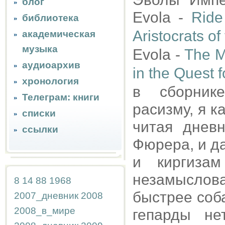
блог
Evola -
Ride
библиотека
Aristocrats of
академическая
музыка
Evola -
The My
аудиоархив
in the Quest f
хронология
в сборник
Телеграм: книги
расизму, я к
списки
читая днев
ссылки
Фюрера, и д
и киргиза
незамыслова
8
14
88
1968
быстрее соба
2007_дневник
2008
2008_в_мире
гепарды не