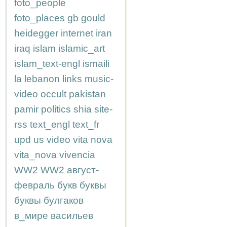
foto_people
foto_places
gb
gould
heidegger
internet
iran
iraq
islam
islamic_art
islam_text-engl
ismaili
la
lebanon
links
music-
video
occult
pakistan
pamir
politics
shia
site-
rss
text_engl
text_fr
upd
us
video
vita nova
vita_nova
vivencia
WW2
WW2
август-
февраль
букв
буквы
буквы
булгаков
в_мире
васильев