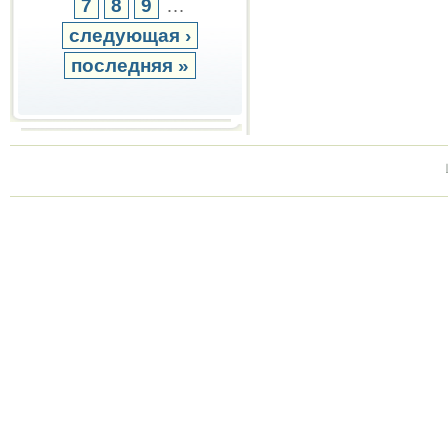
7
8
9
…
следующая ›
последняя »