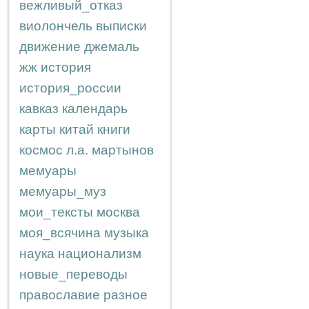
вежливый_отказ
виолончель
выписки
движение
джемаль
жж
история
история_россии
кавказ
календарь
карты
китай
книги
космос
л.а.
мартынов
мемуары
мемуары_муз
мои_тексты
москва
моя_всячина
музыка
наука
национализм
новые_переводы
православие
разное