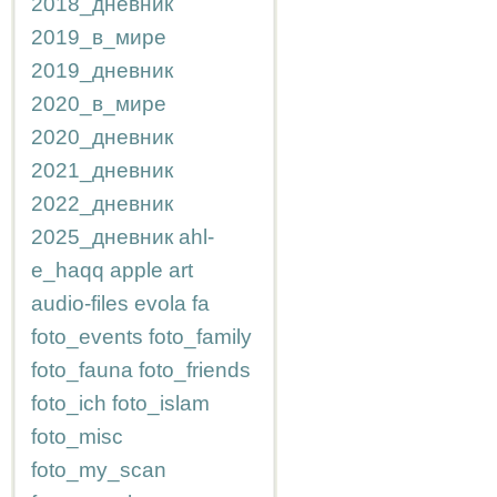
2018_дневник
2019_в_мире
2019_дневник
2020_в_мире
2020_дневник
2021_дневник
2022_дневник
2025_дневник
ahl-
e_haqq
apple
art
audio-files
evola
fa
foto_events
foto_family
foto_fauna
foto_friends
foto_ich
foto_islam
foto_misc
foto_my_scan