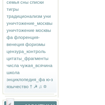
семья
сны
списки
тигры
традиционализм
уни
уничтожение_москвы
уничтожение москвы
фа
флоренция-
венеция
форизмы
цензура_контроль
цитаты_фрагменты
числа
чужая_всячина
школа
энциклопедия_фа
ю-з
язычество
†
☭
♫
✡