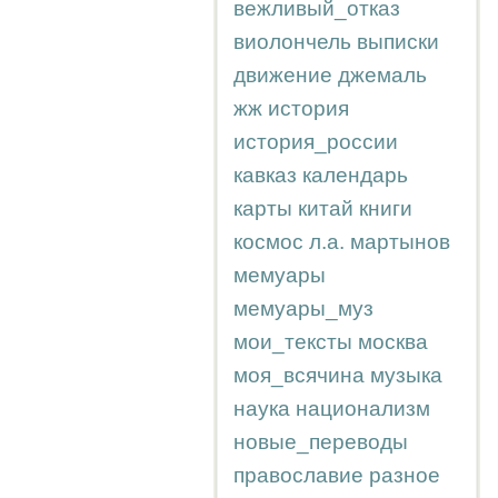
вежливый_отказ
виолончель
выписки
движение
джемаль
жж
история
история_россии
кавказ
календарь
карты
китай
книги
космос
л.а.
мартынов
мемуары
мемуары_муз
мои_тексты
москва
моя_всячина
музыка
наука
национализм
новые_переводы
православие
разное