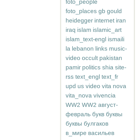
foto_people
foto_places
gb
gould
heidegger
internet
iran
iraq
islam
islamic_art
islam_text-engl
ismaili
la
lebanon
links
music-
video
occult
pakistan
pamir
politics
shia
site-
rss
text_engl
text_fr
upd
us
video
vita nova
vita_nova
vivencia
WW2
WW2
август-
февраль
букв
буквы
буквы
булгаков
в_мире
васильев