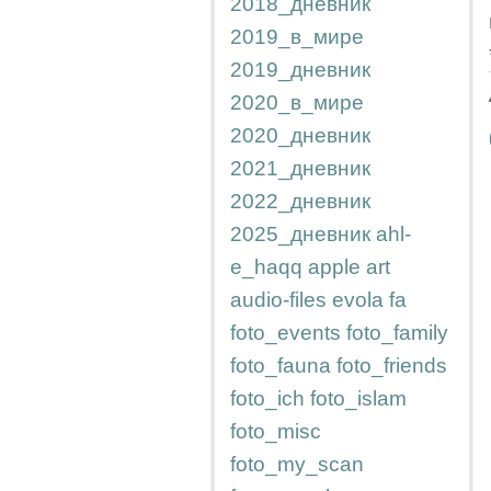
2018_дневник
2019_в_мире
2019_дневник
2020_в_мире
2020_дневник
2021_дневник
2022_дневник
2025_дневник
ahl-
e_haqq
apple
art
audio-files
evola
fa
foto_events
foto_family
foto_fauna
foto_friends
foto_ich
foto_islam
foto_misc
foto_my_scan