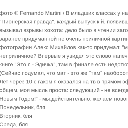
фото © Fernando Martini / В младших классах у н
"Пионерская правда", каждый выпуск к-й, появивш
вызывал взрывы хохота: дело было в чтении заго
заранее придуманной не очень приличной картин
фотографии Алекс Михайлов как-то придумал: "м
неприличное? Впервые я увидел это слово напеча
книге "Это я - Эдичка", там в финале есть недотют
(Сейчас подумал, что мат - это же "там" наоборот
Лет через 10 с гаком я оказался на тв в прямом 
общем, моя мысль проста: следующий - не всегда
Новым Годом!" - мы,действительно, желаем нового
Понедельник, бля
Вторник, бля
Среда, бля