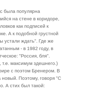
ас была популярна
ийся на стене в коридоре,
ловков как подписей к
ке. А к подобной грустной
ы устали ждать". Где же
танным - в 1982 году, в
ческое: "Россия, бля".
, т.е. максимум здешнего.)
эфире с поэтом Бренером. В
 новый. Поэтому, говоря "С
. А стих был такой: