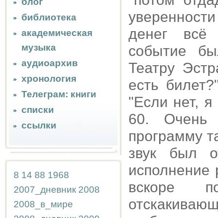
блог
уверенност
библиотека
денег всё 
академическая
музыка
событие бы
аудиоархив
Театру Эстр
хронология
есть билет?
Телеграм: книги
"Если нет, 
списки
60. Очень
ссылки
программу та
звук был о
исполнение 
8
14
88
1968
вскоре п
2007_дневник
2008
отскакивающ
2008_в_мире