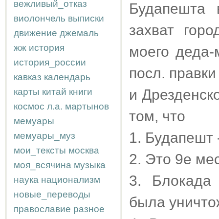
вежливый_отказ
Будапешта 
виолончель
выписки
захват гор
движение
джемаль
жж
история
моего деда-
история_россии
посл. правки
кавказ
календарь
карты
китай
книги
и Дрезденско
космос
л.а.
мартынов
том, что
мемуары
1. Будапешт 
мемуары_муз
мои_тексты
москва
2. Это 9е ме
моя_всячина
музыка
3. Блокада
наука
национализм
новые_переводы
была уничто
православие
разное