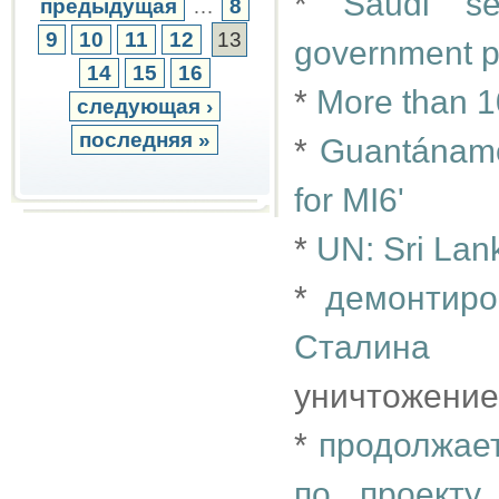
*
Saudi se
предыдущая
…
8
9
10
11
12
13
government p
14
15
16
*
More than 1
следующая ›
последняя »
*
Guantánamo 
for MI6'
*
UN: Sri Lan
*
демонтиро
Сталина
уничтожение
*
продолжает
по проекту