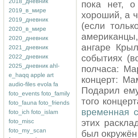
2018_дневник
пока нет, 
2019_в_мире
хороший, а ч
2019_дневник
(если тольк
2020_в_мире
американцы
2020_дневник
ангаре Крыл
2021_дневник
событиях (во
2022_дневник
2025_дневник
ahl-
полчаса: Ма
e_haqq
apple
art
концерт: Ма
audio-files
evola
fa
Подарил ему
foto_events
foto_family
того концерт
foto_fauna
foto_friends
временная 
foto_ich
foto_islam
этих раскла
foto_misc
foto_my_scan
был окружён 