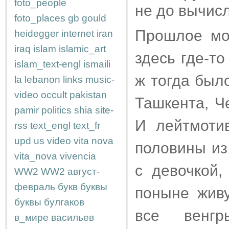
foto_people
не до вычисл
foto_places
gb
gould
Прошлое мо
heidegger
internet
iran
iraq
islam
islamic_art
здесь где-то
islam_text-engl
ismaili
ж тогда был
la
lebanon
links
music-
video
occult
pakistan
Ташкента, 
pamir
politics
shia
site-
И лейтмоти
rss
text_engl
text_fr
upd
us
video
vita nova
половины из
vita_nova
vivencia
с девочкой
WW2
WW2
август-
февраль
букв
буквы
поныне жив
буквы
булгаков
все венг
в_мире
васильев