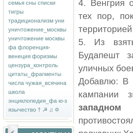
4. Венгрия 
семья
сны
списки
тигры
тех пор, п
традиционализм
уни
территорией
уничтожение_москвы
уничтожение москвы
5. Из взят
фа
флоренция-
Будапешт з
венеция
форизмы
цензура_контроль
уличных бое
цитаты_фрагменты
Добавлю: В 
числа
чужая_всячина
школа
кампании 
энциклопедия_фа
ю-з
западном
н
язычество
†
☭
♫
✡
противостоя