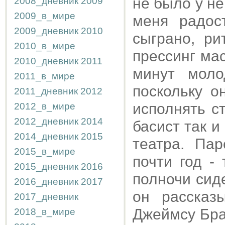
не было у не
2008_дневник
2009
2009_в_мире
меня радос
2009_дневник
2010
сыграно, ри
2010_в_мире
прессинг мас
2010_дневник
2011
минут моло
2011_в_мире
поскольку о
2011_дневник
2012
исполнять с
2012_в_мире
2012_дневник
2014
басист так и
2014_дневник
2015
театра. Па
2015_в_мире
почти год -
2015_дневник
2016
полночи сид
2016_дневник
2017
он рассказ
2017_дневник
Джеймсу Брау
2018_в_мире