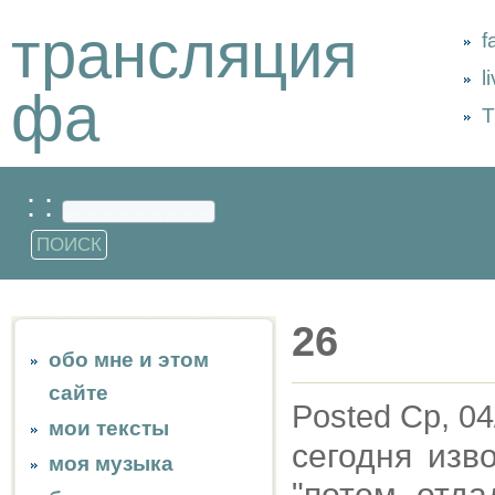
трансляция
f
l
фа
Т
: :
26
обо мне и этом
сайте
Posted Ср, 04
мои тексты
сегодня изво
моя музыка
"потом отда