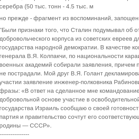
серебра (50 тыс. тонн - 4.5 тыс. м
но прежде - фрагмент из воспоминаний, запощенны
"Были признаки того, что Сталин подумывал об о
добровольческого корпуса из советских евреев д
государства народной демократии. В качестве 
генерала В.Я. Колпакчи, по национальности кара
военных академий собирали заявления, причем 
не пострадали. Мой друг В.Я. Голант декламиров
участии заявление инженер-полковника Рабинов
фразы: «В ответ на сделанное мне командовани
добровольной основе участие в освободительно
государства Израиль сообщаю о своей готовности
партия и правительство сочтут его соответству
родины — СССР».
----------------