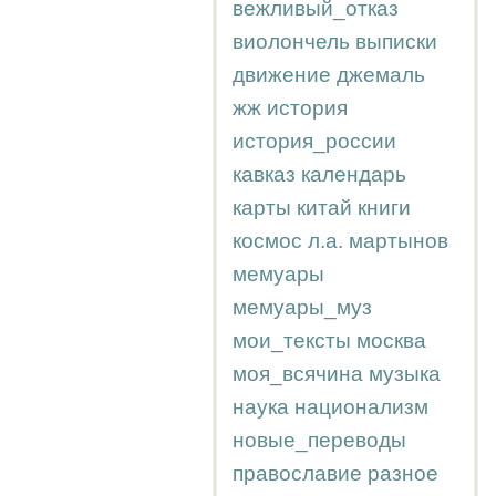
вежливый_отказ
виолончель
выписки
движение
джемаль
жж
история
история_россии
кавказ
календарь
карты
китай
книги
космос
л.а.
мартынов
мемуары
мемуары_муз
мои_тексты
москва
моя_всячина
музыка
наука
национализм
новые_переводы
православие
разное