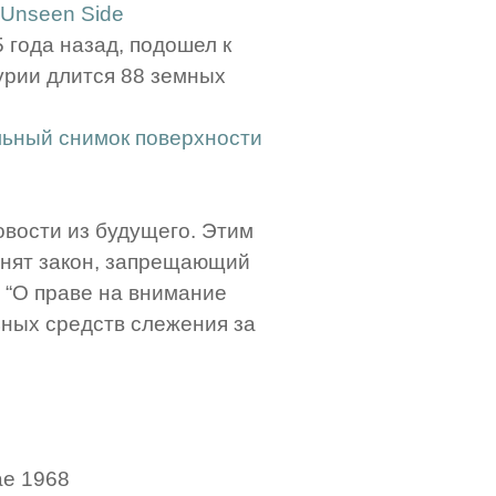
 Unseen Side
5 года назад, подошел к
урии длится 88 земных
льный снимок поверхности
овости из будущего. Этим
ринят закон, запрещающий
 “О праве на внимание
ьных средств слежения за
ае 1968