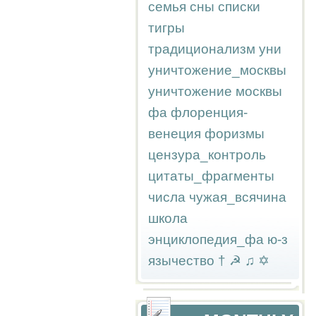
семья
сны
списки
тигры
традиционализм
уни
уничтожение_москвы
уничтожение москвы
фа
флоренция-
венеция
форизмы
цензура_контроль
цитаты_фрагменты
числа
чужая_всячина
школа
энциклопедия_фа
ю-з
язычество
†
☭
♫
✡