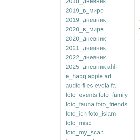
2018_дневник
2019_в_мире
2019_дневник
2020_в_мире
2020_дневник
2021_дневник
2022_дневник
2025_дневник
ahl-
e_haqq
apple
art
audio-files
evola
fa
foto_events
foto_family
foto_fauna
foto_friends
foto_ich
foto_islam
foto_misc
foto_my_scan