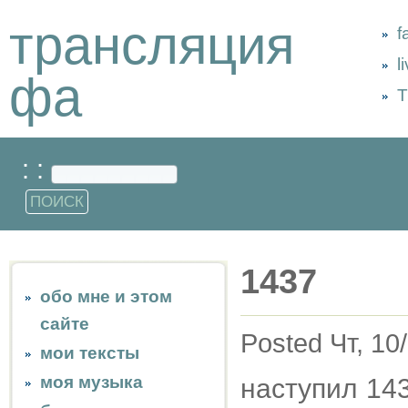
трансляция
f
l
фа
Т
: :
1437
обо мне и этом
сайте
Posted Чт, 10
мои тексты
моя музыка
наступил 143