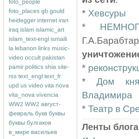
foto_people
foto_places
gb
gould
*
Хевсуры
heidegger
internet
iran
*
НЕМНО
iraq
islam
islamic_art
Г.А.Барабтар
islam_text-engl
ismaili
la
lebanon
links
music-
уничтожени
video
occult
pakistan
*
реконструк
pamir
politics
shia
site-
rss
text_engl
text_fr
*
Дом кня
upd
us
video
vita nova
Владимира
vita_nova
vivencia
WW2
WW2
август-
*
Театр в Ср
февраль
букв
буквы
буквы
булгаков
Ленты блога
в_мире
васильев