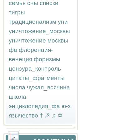
семья
сны
списки
тигры
традиционализм
уни
уничтожение_москвы
уничтожение москвы
фа
флоренция-
венеция
форизмы
цензура_контроль
цитаты_фрагменты
числа
чужая_всячина
школа
энциклопедия_фа
ю-з
язычество
†
☭
♫
✡