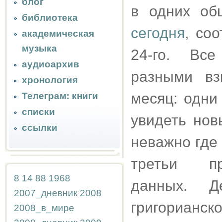
блог
в одних об
библиотека
сегодня
, соо
академическая
музыка
24-го. Вс
аудиоархив
разными вз
хронология
месяц: одни
Телеграм: книги
списки
увидеть нов
ссылки
неважно где и
третьи пр
8
14
88
1968
данных. Д
2007_дневник
2008
григориан
2008_в_мире