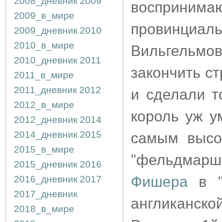
2008_дневник
2009
восприн
2009_в_мире
провинциал
2009_дневник
2010
2010_в_мире
Вильгельмов
2010_дневник
2011
закончить ст
2011_в_мире
2011_дневник
2012
и сделали т
2012_в_мире
король уж у
2012_дневник
2014
2014_дневник
2015
самым высо
2015_в_мире
"фельдмарш
2015_дневник
2016
Фишера
в "
2016_дневник
2017
2017_дневник
англиканск
2018_в_мире