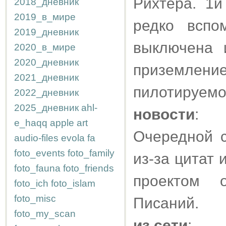
Рихтера. 1й
2018_дневник
2019_в_мире
редко вспо
2019_дневник
выключена 
2020_в_мире
2020_дневник
приземление
2021_дневник
пилотируемо
2022_дневник
2025_дневник
ahl-
новости
:
e_haqq
apple
art
Очередной с
audio-files
evola
fa
foto_events
foto_family
из-за цитат 
foto_fauna
foto_friends
проектом 
foto_ich
foto_islam
foto_misc
Писаний.
foto_my_scan
из сети
: