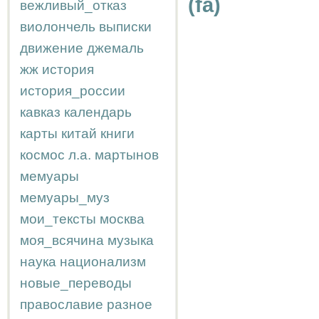
(fa)
вежливый_отказ
виолончель
выписки
движение
джемаль
жж
история
история_россии
кавказ
календарь
карты
китай
книги
космос
л.а.
мартынов
мемуары
мемуары_муз
мои_тексты
москва
моя_всячина
музыка
наука
национализм
новые_переводы
православие
разное