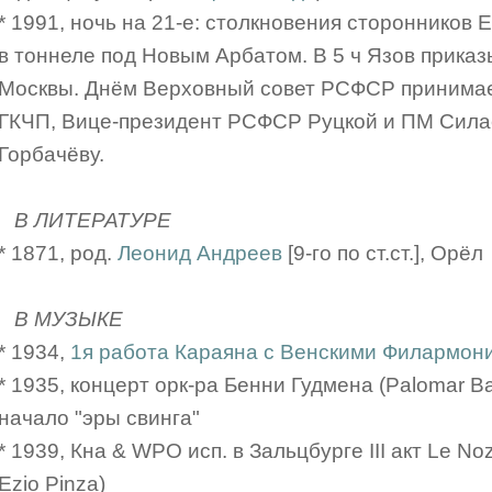
* 1991, ночь на 21-е: столкновения сторонников
в тоннеле под Новым Арбатом. В 5 ч Язов приказ
Москвы. Днём Верховный совет РСФСР принима
ГКЧП, Вице-президент РСФСР Руцкой и ПМ Силае
Горбачёву.
В ЛИТЕРАТУРЕ
* 1871, род.
Леонид Андреев
[9-го по ст.ст.], Орёл
В МУЗЫКЕ
* 1934,
1я работа Караяна с Венскими Филармон
* 1935, концерт орк-ра Бенни Гудмена (Palomar Ba
начало "эры свинга"
* 1939, Кна & WPO исп. в Зальцбурге III акт Le Noz
Ezio Pinza)