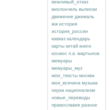
вежливый_отказ
виолончель
выписки
движение
джемаль
жж
история
история_россии
кавказ
календарь
карты
китай
книги
космос
л.а.
мартынов
мемуары
мемуары_муз
мои_тексты
москва
моя_всячина
музыка
наука
национализм
новые_переводы
православие
разное