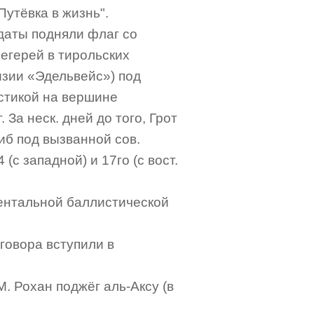
утёвка в жизнь".
даты подняли флаг со
егерей в тирольских
изии «Эдельвейс») под
астикой на вершине
 За неск. дней до того, Грот
иб под вызванной сов.
(с западной) и 17го (с вост.
нентальной баллистической
оговора вступили в
М. Рохан поджёг аль-Аксу (в