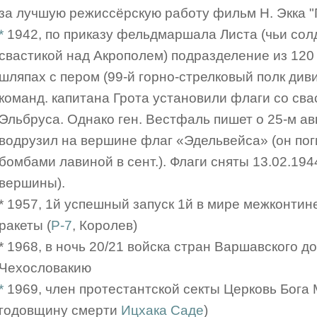
за лучшую режиссёрскую работу фильм Н. Экка "П
*
1942, по приказу фельдмаршала Листа (чьи сол
свастикой над Акрополем) подразделение из 120 
шляпах с пером (99-й горно-стрелковый полк див
команд. капитана Грота установили флаги со св
Эльбруса. Однако ген. Вестфаль пишет о 25-м авг.
водрузил на вершине флаг «Эдельвейса» (он пог
бомбами лавиной в сент.). Флаги сняты 13.02.1944 
вершины).
* 1957, 1й успешный запуск 1й в мире межконти
ракеты (
Р-7
, Королев)
* 1968, в ночь 20/21 войска стран Варшавского д
Чехословакию
*
1969, член протестантской секты Церковь Бога 
годовщину смерти
Ицхака Саде
)