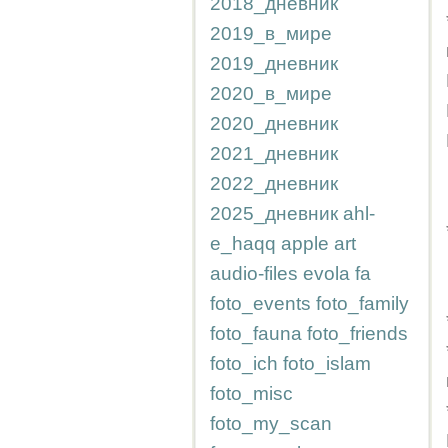
2018_дневник
2019_в_мире
2019_дневник
2020_в_мире
2020_дневник
2021_дневник
2022_дневник
2025_дневник
ahl-
e_haqq
apple
art
audio-files
evola
fa
foto_events
foto_family
foto_fauna
foto_friends
foto_ich
foto_islam
foto_misc
foto_my_scan