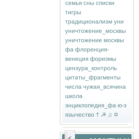
семья
сны
списки
тигры
традиционализм
уни
уничтожение_москвы
уничтожение москвы
фа
флоренция-
венеция
форизмы
цензура_контроль
цитаты_фрагменты
числа
чужая_всячина
школа
энциклопедия_фа
ю-з
язычество
†
☭
♫
✡