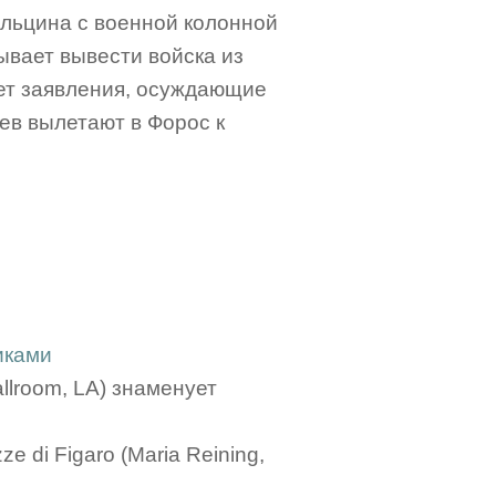
 Ельцина с военной колонной
ывает вывести войска из
ет заявления, осуждающие
в вылетают в Форос к
иками
llroom, LA) знаменует
ze di Figaro (Maria Reining,