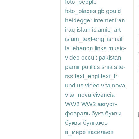
foto_people
foto_places
gb
gould
heidegger
internet
iran
iraq
islam
islamic_art
islam_text-engl
ismaili
la
lebanon
links
music-
video
occult
pakistan
pamir
politics
shia
site-
rss
text_engl
text_fr
upd
us
video
vita nova
vita_nova
vivencia
WW2
WW2
август-
февраль
букв
буквы
буквы
булгаков
в_мире
васильев