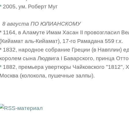
*
2005, ум. Роберт Муг
8 августа ПО ЮЛИАНСКОМУ
* 1164, в Аламуте Имам Хасан II провозгласил В
(Кийамат аль-Кийамат), 17-го Рамадана 559 г.х.
* 1832, народное собрание Греции (в Навплии) 
королем сына Людвига I Баварского, принца Отт
*
1882, премьера увертюры Чайковского "1812", 
Москва (колокола, пушечные залпы).