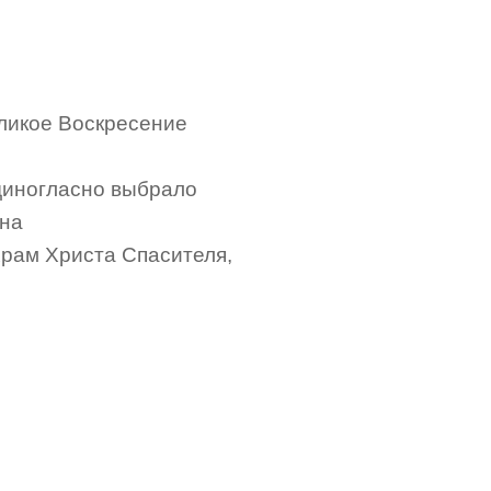
еликое Воскресение
единогласно выбрало
она
Храм Христа Спасителя,