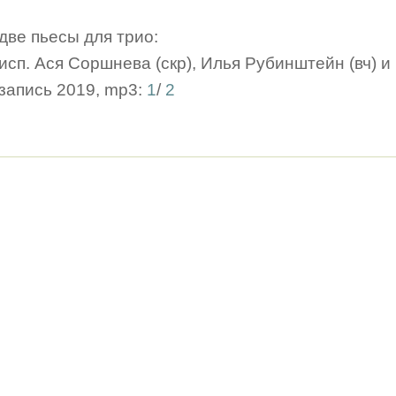
две пьесы для трио:
исп. Ася Соршнева (скр), Илья Рубинштейн (вч) и
запись 2019, mp3:
1
/
2