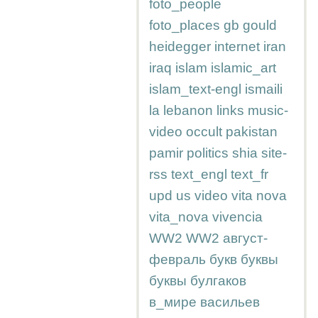
foto_people
foto_places
gb
gould
heidegger
internet
iran
iraq
islam
islamic_art
islam_text-engl
ismaili
la
lebanon
links
music-
video
occult
pakistan
pamir
politics
shia
site-
rss
text_engl
text_fr
upd
us
video
vita nova
vita_nova
vivencia
WW2
WW2
август-
февраль
букв
буквы
буквы
булгаков
в_мире
васильев