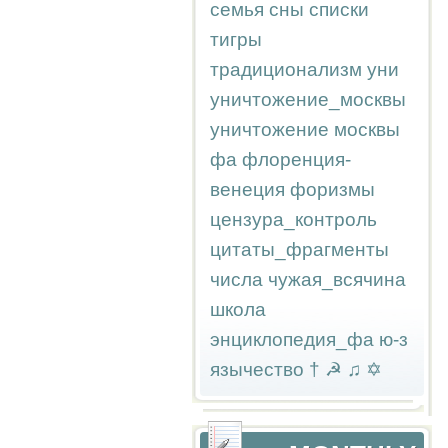
семья
сны
списки
тигры
традиционализм
уни
уничтожение_москвы
уничтожение москвы
фа
флоренция-
венеция
форизмы
цензура_контроль
цитаты_фрагменты
числа
чужая_всячина
школа
энциклопедия_фа
ю-з
язычество
†
☭
♫
✡