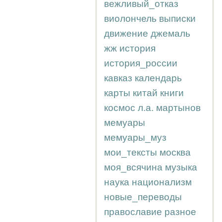
вежливый_отказ
виолончель
выписки
движение
джемаль
жж
история
история_россии
кавказ
календарь
карты
китай
книги
космос
л.а.
мартынов
мемуары
мемуары_муз
мои_тексты
москва
моя_всячина
музыка
наука
национализм
новые_переводы
православие
разное