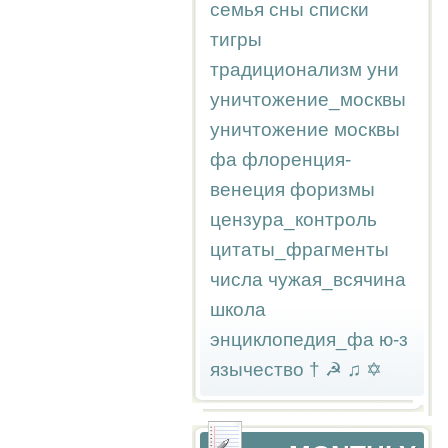
семья
сны
списки
тигры
традиционализм
уни
уничтожение_москвы
уничтожение москвы
фа
флоренция-
венеция
форизмы
цензура_контроль
цитаты_фрагменты
числа
чужая_всячина
школа
энциклопедия_фа
ю-з
язычество
†
☭
♫
✡