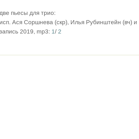
две пьесы для трио:
исп. Ася Соршнева (скр), Илья Рубинштейн (вч) и
запись 2019, mp3:
1
/
2