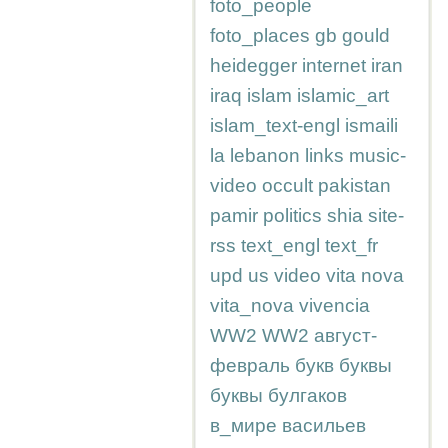
foto_people
foto_places
gb
gould
heidegger
internet
iran
iraq
islam
islamic_art
islam_text-engl
ismaili
la
lebanon
links
music-
video
occult
pakistan
pamir
politics
shia
site-
rss
text_engl
text_fr
upd
us
video
vita nova
vita_nova
vivencia
WW2
WW2
август-
февраль
букв
буквы
буквы
булгаков
в_мире
васильев