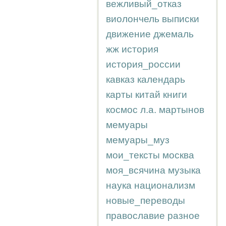
вежливый_отказ
виолончель
выписки
движение
джемаль
жж
история
история_россии
кавказ
календарь
карты
китай
книги
космос
л.а.
мартынов
мемуары
мемуары_муз
мои_тексты
москва
моя_всячина
музыка
наука
национализм
новые_переводы
православие
разное