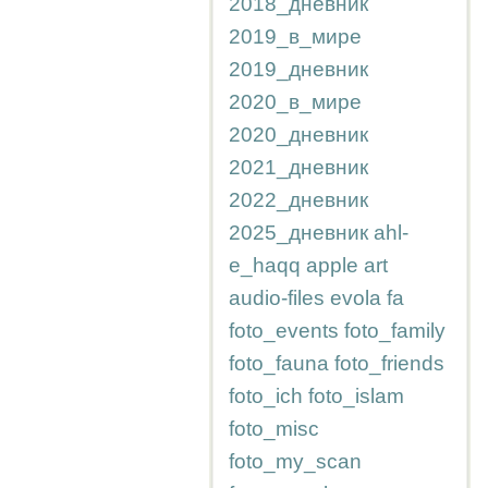
2018_дневник
2019_в_мире
2019_дневник
2020_в_мире
2020_дневник
2021_дневник
2022_дневник
2025_дневник
ahl-
e_haqq
apple
art
audio-files
evola
fa
foto_events
foto_family
foto_fauna
foto_friends
foto_ich
foto_islam
foto_misc
foto_my_scan