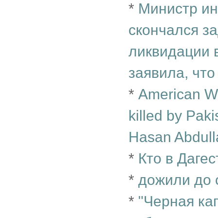
*
Министр ин
скончался за
ликвидации в
заявила, что
*
American W
killed by Paki
Hasan Abdulla
*
Кто в Дагес
*
дожили до 
*
"Черная ка