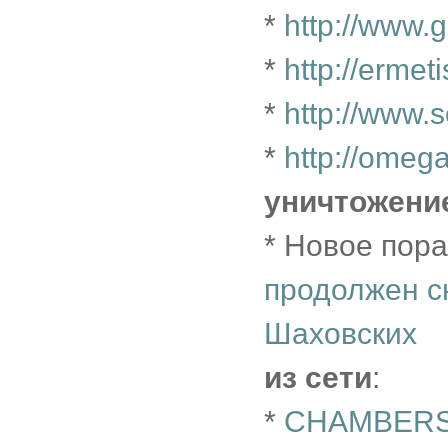
*
http://www.g
*
http://erme
*
http://www.
*
http://omeg
уничтожени
* Новое пор
продолжен с
Шаховских
из сети
:
*
CHAMBERS'