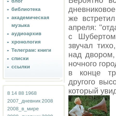
Вероятно в
блог
дневниково
библиотека
же встретил
академическая
музыка
апреля: "от
аудиоархив
с Шубертом
хронология
звучал тихо
Телеграм: книги
над двором,
списки
ночного гор
ссылки
в конце тр
другого выс
который увид
8
14
88
1968
2007_дневник
2008
2008_в_мире