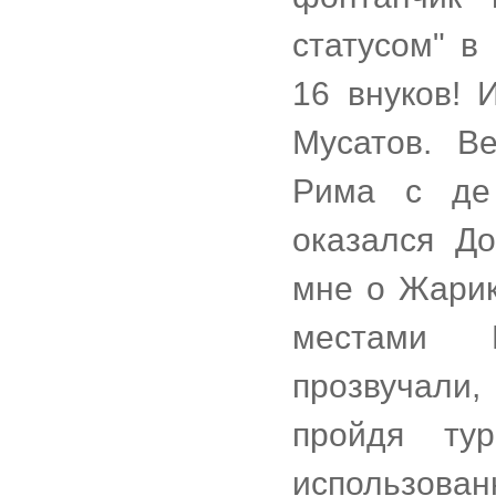
статусом" в
16 внуков! 
Мусатов. В
Рима с де
оказался Д
мне о Жарик
местами Ш
прозвучали,
пройдя ту
использова