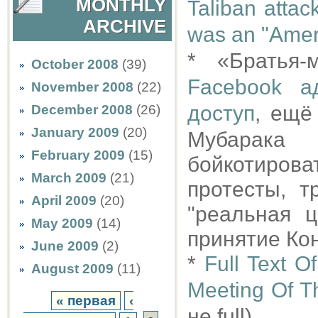
MONTHLY
Taliban attac
ARCHIVE
was an "Amer
* «Братья-
October 2008
(39)
Facebook а
November 2008
(22)
доступ
, ещё
December 2008
(26)
January 2009
(20)
Мубарака 
February 2009
(15)
бойкотиро
March 2009
(21)
протесты, 
April 2009
(20)
"реальная 
May 2009
(14)
принятие Ко
June 2009
(2)
*
Full Text 
August 2009
(11)
Meeting Of T
« первая
‹
не full)