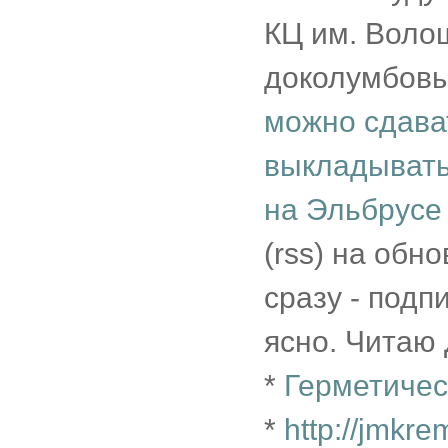
КЦ им. Волош
доколумбовых
можно сдава
выкладывать
на Эльбрусе
(rss) на обн
сразу - подп
ясно. Читаю 
*
Герметичес
*
http://jmkr