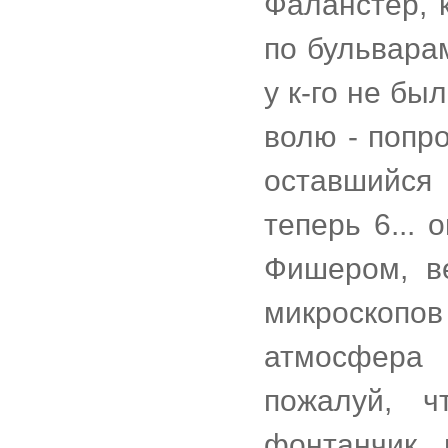
Фаланстер, 
по бульвара
у к-го не бы
волю - попр
оставшийся 
теперь 6...
Фишером, в
микроскоп
атмосфера 
пожалуй, 
фонтанчик 