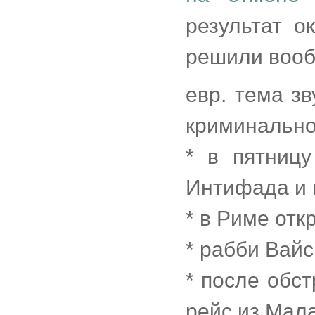
результат о
решили вооб
евр. тема з
криминально
* в пятницу
Интифада и 
* в Риме от
* рабби Вай
* после обст
рейс из Мал