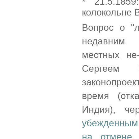
* 21.5.185
колокольне B
Вопрос о "
недавним 
местных не
Сергеем 
законопрое
время (отк
Индия), ч
убежденным 
на отмене 