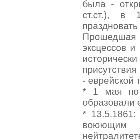
была - отк
ст.ст.), в
праздноват
Прошедшая 
эксцессов и
историчес
присутствия (
- еврейской 
* 1 мая по
образовали 
* 13.5.1861
воюющим г
нейтралитет