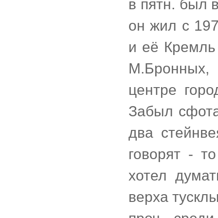
в пятн. был 
он жил с 19
и её Кремль 
М.Бронных,
центре горо
Забыл сфота
два стейнве
говорят - т
хотел думат
верха тускл