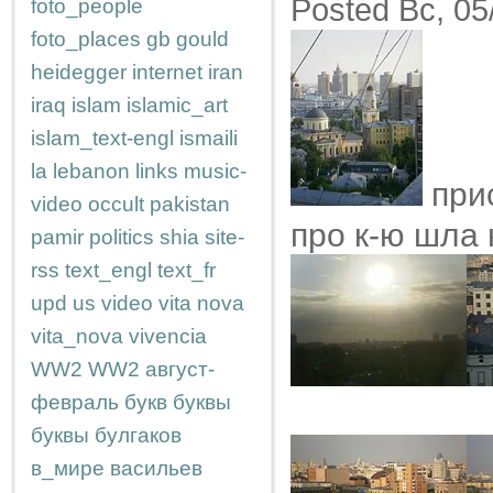
Posted Вс, 05
foto_people
foto_places
gb
gould
heidegger
internet
iran
iraq
islam
islamic_art
islam_text-engl
ismaili
la
lebanon
links
music-
прис
video
occult
pakistan
про к-ю шла 
pamir
politics
shia
site-
rss
text_engl
text_fr
upd
us
video
vita nova
vita_nova
vivencia
WW2
WW2
август-
февраль
букв
буквы
буквы
булгаков
в_мире
васильев