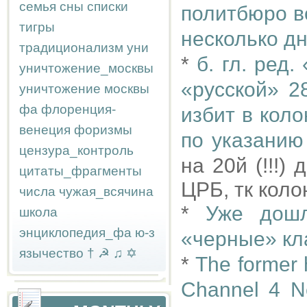
семья
сны
списки
политбюро в
тигры
несколько д
традиционализм
уни
*
б. гл. ред.
уничтожение_москвы
«русской» 2
уничтожение москвы
фа
флоренция-
избит в кол
венеция
форизмы
по указанию
цензура_контроль
на 20й (!!!
цитаты_фрагменты
ЦРБ, тк кол
числа
чужая_всячина
*
Уже дош
школа
энциклопедия_фа
ю-з
«черные» кл
язычество
†
☭
♫
✡
*
The former h
Channel 4 Ne