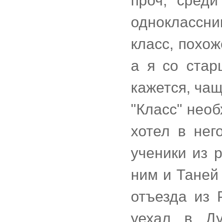
проч, среди
одноклассни
класс, похо
а я со стар
кажется, чащ
"Класс" необ
хотел в нег
ученики из 
ним и Таней 
отъезда из 
уехал в Ду