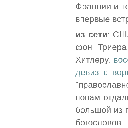
Франции и т
впервые вст
из сети
: СШ
фон Триера
Хитлеру,
вос
девиз с во
"православ
попам отдал
большой из п
богослово