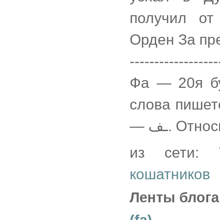
получил от
Орден За пр
------------------
Фа — 20я бу
слова пишется, как فـ; в середин
— ـف. О
из сети:
кошатников
Ленты блога