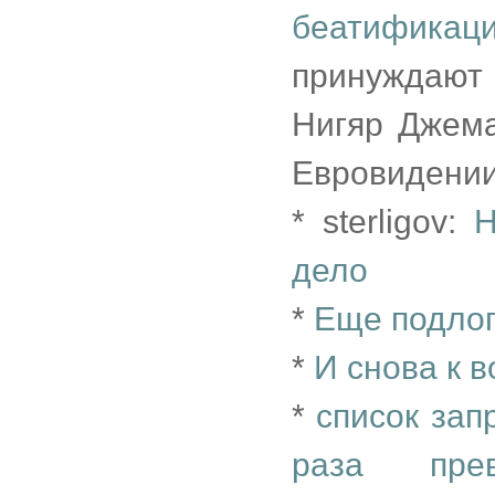
беатифика
принуждают 
Нигяр Джем
Евровидении
* sterligov:
Н
дело
*
Еще подлог
*
И снова к 
*
список зап
раза прев