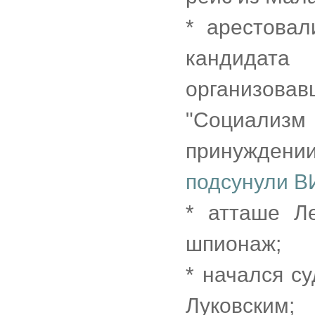
* арестова
кандидат
организовав
"Социали
принуждении
подсунули 
* атташе Л
шпионаж;
* начался с
Луковским;