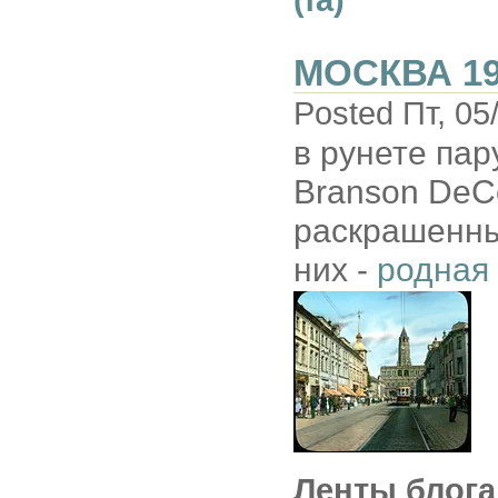
(fa)
МОСКВА 19
Posted Пт, 05
в рунете пар
Branson DeCo
раскрашенны
них -
родная
Ленты блога