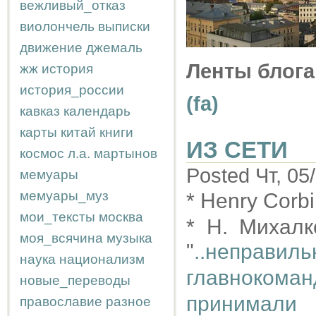
вежливый_отказ
виолончель
выписки
движение
джемаль
Ленты блога
жж
история
история_россии
(fa)
кавказ
календарь
карты
китай
книги
ИЗ СЕТИ
космос
л.а.
мартынов
Posted Чт, 05
мемуары
мемуары_муз
* Henry Corbi
мои_тексты
москва
* Н. Михал
моя_всячина
музыка
"
..неправил
наука
национализм
главноко
новые_переводы
принимали
православие
разное