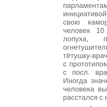
парламента
инициативой"
свою камор
человек 10
лопуха, 
огнетушит
тётушку-вра
с прототипо
с посл. вр
Иногда знач
человека вы
расстался с 