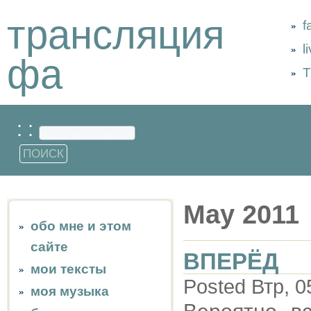
трансляция
f
l
фа
Т
: :
May 2011
обо мне и этом
сайте
ВПЕРЁД
мои тексты
Posted Втр, 0
моя музыка