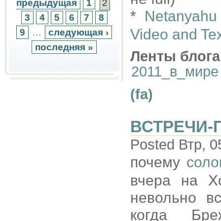
предыдущая
1
2
*
Netanyahu
3
4
5
6
7
8
Video and Tex
9
…
следующая ›
последняя »
Ленты блога
2011_в_мире
(fa)
ВСТРЕЧИ-
Posted Втр, 0
почему
соло
вчера на Х
невольно в
когда Бр