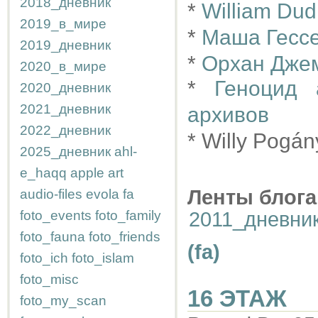
2018_дневник
*
William Dud
2019_в_мире
*
Маша Гессе
2019_дневник
*
Орхан Джем
2020_в_мире
*
Геноцид 
2020_дневник
2021_дневник
архивов
2022_дневник
* Willy Pogán
2025_дневник
ahl-
e_haqq
apple
art
Ленты блога
audio-files
evola
fa
foto_events
foto_family
2011_дневни
foto_fauna
foto_friends
(fa)
foto_ich
foto_islam
foto_misc
16 ЭТАЖ
foto_my_scan