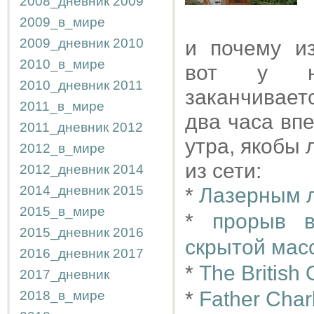
2008_дневник
2009
2009_в_мире
2009_дневник
2010
и почему и
2010_в_мире
вот у но
2010_дневник
2011
заканчивает
2011_в_мире
два часа впе
2011_дневник
2012
утра, якобы 
2012_в_мире
из сети:
2012_дневник
2014
2014_дневник
2015
*
Лазерным л
2015_в_мире
*
прорыв в
2015_дневник
2016
скрытой мас
2016_дневник
2017
*
The British 
2017_дневник
*
Father Char
2018_в_мире