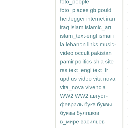
foto_people
foto_places
gb
gould
heidegger
internet
iran
iraq
islam
islamic_art
islam_text-engl
ismaili
la
lebanon
links
music-
video
occult
pakistan
pamir
politics
shia
site-
rss
text_engl
text_fr
upd
us
video
vita nova
vita_nova
vivencia
WW2
WW2
август-
февраль
букв
буквы
буквы
булгаков
в_мире
васильев