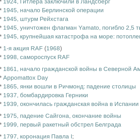
*
1924, Гитлера заключили в Ландсберг
*
1945, начало Берлинской операции
*
1945, штурм Рейхстага
*
1945, уничтожен флагман Yamato, погибло 2,5 т
*
1945, крупнейшая катастрофа на море: потоплен 
*
1-я акция RAF
(
1968
)
*
1998, самороспуск RAF
*
1861, начало гражданской войны в Северной А
*
Appomattox Day
*
1865, янки вошли в Ричмонд: падение столицы
*
1937, бомбардировка Герники
*
1939, окончилась гражданская война в Испании
*
1975, падение Сайгона, окончание войны
*
1999, первый ракетный обстрел Белграда
*
1797, коронация Павла I
;