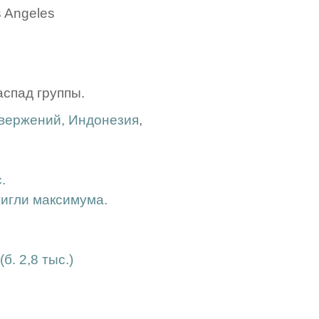
s Angeles
распад группы.
звержений, Индонезия
,
.
тигли максимума.
. 2,8 тыс.)