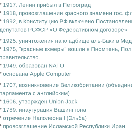
*
1917, Ленин прибыл в Петроград
*
1918, провозглашении красного знамени гос. 
*
1992, в Конституцию РФ включено Постановле
депутатов РСФСР «О Федеративном договоре»
*
1925, уничтожения на кладбище аль-Баки в Ме
*
1975, "красные кхмеры" вошли в Пномпень, Пол
правительство.
*
1949, образован NATO
*
основана Apple Computer
*
1707, возникновение Великобритании (объедин
парламента с английским)
*
1606, утверждён Union Jack
*
1789, инаугурация Вашингтона
*
отречение Наполеона I (Эльба)
*
провозглашение Исламской Республики Иран