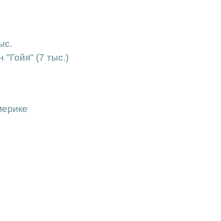
ыс.
"Гойя" (7 тыс.)
мерике