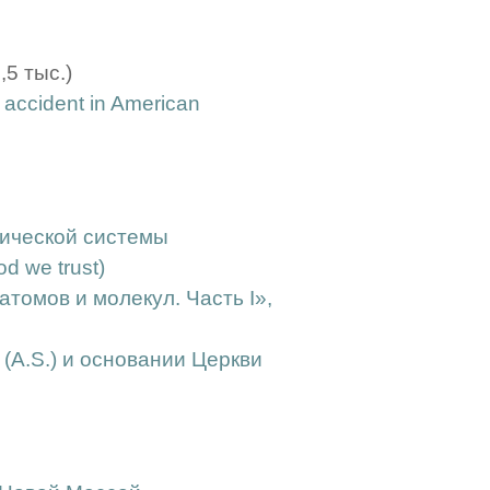
,5 тыс.)
l accident in American
рической системы
d we trust)
томов и молекул. Часть I»,
(A.S.) и основании Церкви