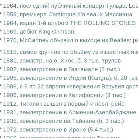
* 1964,
последний публичный концерт Гульда
, Lo
*
1959, премьера Catalogue d'oiseaux Мессиана
*
1964, издан 1-й альбом THE ROLLING STONES
*
1969, дебют King Crimson
,
*
1970, McCartney объявил о выходе из Beatles
: 
*
1815, самое крупное по объёму из известных и
*
1881, землетр. на о. Хиос, б. 3 тыс. трупов
*
1902, землетрясение в Гватемале (2 тыс.)
*
1905, землетрясение в Индии (Kangra), б. 20 тыс
*
1906, с 6 по 22 апреля извержения Везувия дос
*
1906, землетрясение в Калифорнии (3 тыс.)
*
1912, Титаник вышел в первый и посл. рейс
*
1931, землетрясение в Армении-Азербайджане (б
*
1935, землетрясение на Тайване (б. 3 тыс.)
*
1972, землетрясение в Иране (5,4 тыс.)