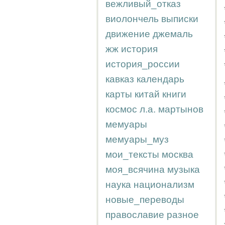
вежливый_отказ
виолончель
выписки
движение
джемаль
жж
история
история_россии
кавказ
календарь
карты
китай
книги
космос
л.а.
мартынов
мемуары
мемуары_муз
мои_тексты
москва
моя_всячина
музыка
наука
национализм
новые_переводы
православие
разное