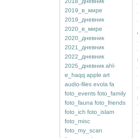
2018_дневник
2019_в_мире
2019_дневник
2020_в_мире
2020_дневник
2021_дневник
2022_дневник
2025_дневник
ahl-
e_haqq
apple
art
audio-files
evola
fa
foto_events
foto_family
foto_fauna
foto_friends
foto_ich
foto_islam
foto_misc
foto_my_scan