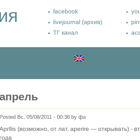
ия
facebook
yo
livejournal (архив)
pin
ТГ канал
ac
апрель
Posted Вс, 05/08/2011 - 00:36 by фа
Aprīlis (возможно, от лат. aperire — открывать) -
года