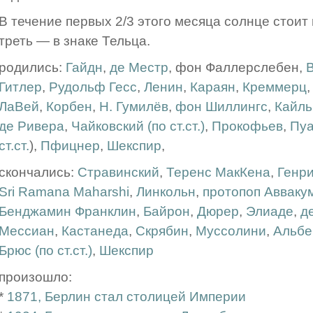
В течение первых 2/3 этого месяца солнце стоит
треть — в знаке Тельца.
родились:
Гайдн
,
де Местр
, фон Фаллерслебен,
Гитлер
,
Рудольф Гесс
,
Ленин
,
Караян
,
Креммерц
ЛаВей
,
Корбен
,
Н. Гумилёв
,
фон Шиллингс
,
Кайль
де Ривера
,
Чайковский (по ст.ст.)
,
Прокофьев
,
Пуа
ст.ст.
),
Пфицнер
,
Шекспир
,
скончались:
Стравинский
,
Теренс МакКена
,
Генр
Sri Ramana Maharshi
,
Линкольн
,
протопоп Авваку
Бенджамин Франклин
,
Байрон
,
Дюрер
,
Элиаде
,
д
Мессиан
,
Кастанеда
,
Скрябин
,
Муссолини
,
Альбе
Брюс (по ст.ст.)
,
Шекспир
произошло:
*
1871, Берлин стал столицей Империи