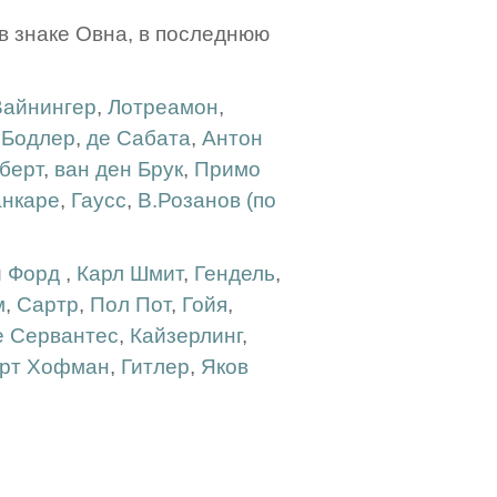
 в знаке Овна, в последнюю
Вайнингер
,
Лотреамон
,
,
Бодлер
,
де Сабата
,
Антон
берт
,
ван ден Брук
,
Примо
нкаре
,
Гаусс
,
В.Розанов (по
и Форд
,
Карл Шмит
,
Гендель
,
м
,
Сартр
,
Пол Пот
,
Гойя
,
е Сервантес
,
Кайзерлинг
,
рт Хофман
,
Гитлер
,
Яков