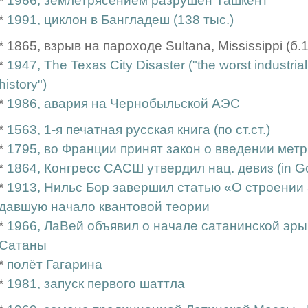
*
1966, землетрясением разрушен Ташкент
*
1991, циклон в Бангладеш (138 тыс.)
* 1865, взрыв на пароходе Sultana, Mississippi (б.1
*
1947, The Texas City Disaster ("the worst industria
history")
*
1986, авария на Чернобыльской АЭС
*
1563, 1-я печатная русская книга (по ст.ст.)
*
1795, во Франции принят закон о введении мет
*
1864, Конгресс САСШ утвердил нац. девиз (in Go
*
1913, Нильс Бор завершил статью «О строении а
давшую начало квантовой теории
*
1966, ЛаВей объявил о начале сатанинской эры 
Сатаны
*
полёт Гагарина
*
1981, запуск первого шаттла