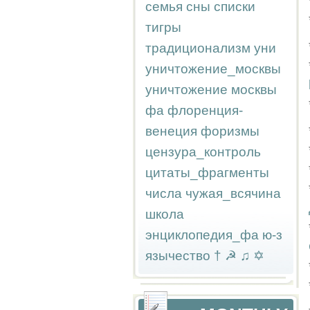
семья
сны
списки
тигры
традиционализм
уни
уничтожение_москвы
уничтожение москвы
фа
флоренция-
венеция
форизмы
цензура_контроль
цитаты_фрагменты
числа
чужая_всячина
школа
энциклопедия_фа
ю-з
язычество
†
☭
♫
✡