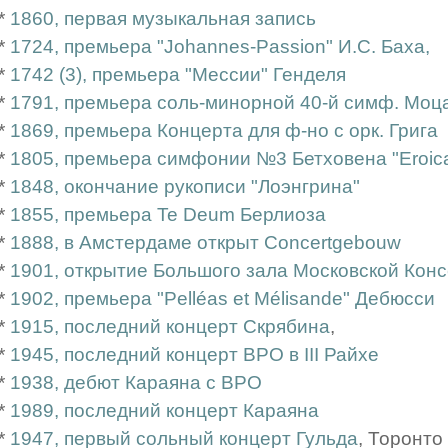
*
1860, первая музыкальная запись
*
1724, премьера "Johannes-Passion" И.С. Баха,
*
1742 (3), премьера "Мессии" Генделя
*
1791, премьера соль-минорной 40-й симф. Моц
*
1869, премьера Концерта для ф-но с орк. Грига
*
1805, премьера симфонии №3 Бетховена "Eroica
*
1848, окончание рукописи "Лоэнгрина"
*
1855, премьера Te Deum Берлиоза
*
1888, в Амстердаме открыт Concertgebouw
*
1901, открытие Большого зала Московской Кон
*
1902, премьера "Pelléas et Mélisande" Дебюсси
*
1915, последний концерт Скрябина
,
*
1945, последний концерт BPO в III Райхе
*
1938, дебют Караяна с BPO
*
1989, последний концерт Караяна
*
1947, первый сольный концерт Гульда
, Торонто