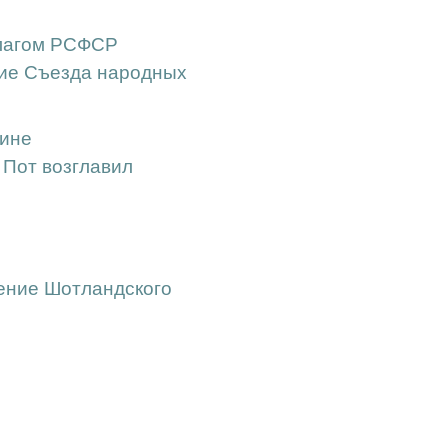
флагом РСФСР
ние Съезда народных
дине
 Пот возглавил
ение Шотландского