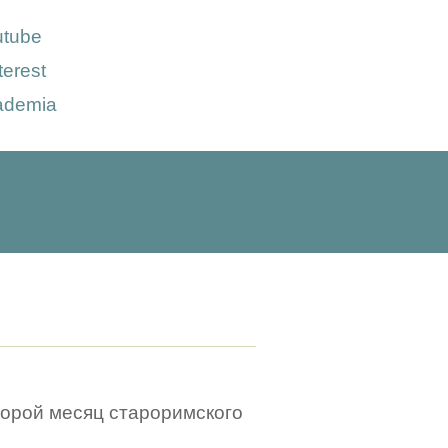
utube
terest
ademia
 второй месяц староримского