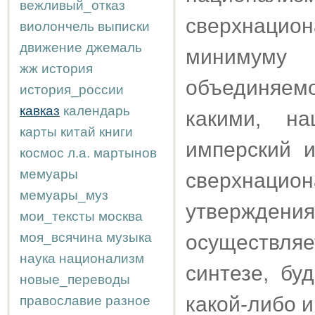
вежливый_отказ
сверхнацион
виолончель
выписки
движение
джемаль
минимуму 
жж
история
объединяем
история_россии
кавказ
календарь
какими, на
карты
китай
книги
имперский 
космос
л.а.
мартынов
мемуары
сверхнаци
мемуары_муз
утверждени
мои_тексты
москва
моя_всячина
музыка
осуществля
наука
национализм
синтезе, бу
новые_переводы
какой-либо 
православие
разное