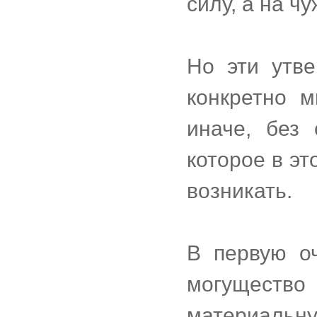
силу, а на ч
Но эти утве
конкретно 
иначе, без 
которое в эт
возникать.
В первую о
могущест
материальну