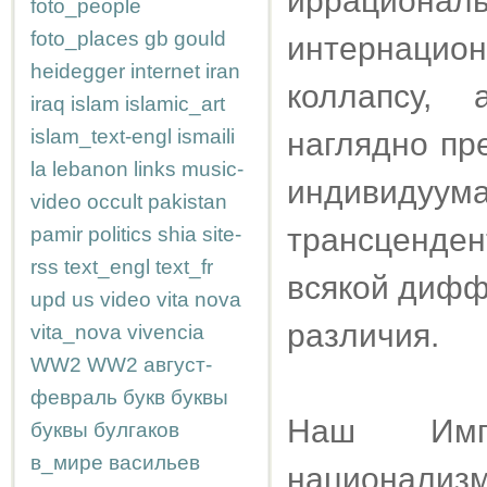
иррациона
foto_people
foto_places
gb
gould
интернаци
heidegger
internet
iran
коллапсу, 
iraq
islam
islamic_art
islam_text-engl
ismaili
наглядно пр
la
lebanon
links
music-
индивидуум
video
occult
pakistan
трансценде
pamir
politics
shia
site-
rss
text_engl
text_fr
всякой дифф
upd
us
video
vita nova
различия.
vita_nova
vivencia
WW2
WW2
август-
февраль
букв
буквы
Наш Импе
буквы
булгаков
в_мире
васильев
национали