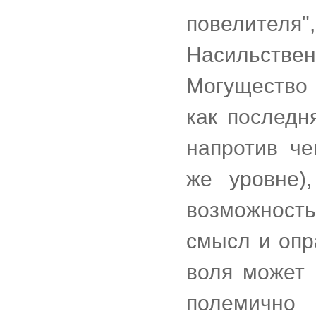
повелител
Насильстве
Могущество 
как последн
напротив че
же уровне)
возможность
смысл и опра
воля может 
полемично