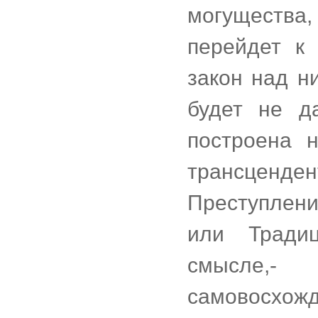
могущества,
перейдет к 
закон над н
будет не д
построена н
трансценден
Преступлен
или Тради
смысле,-
самовос