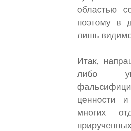
областью с
поэтому в 
лишь видимо
Итак, напра
либо ум
фальсифи
ценности и
многих отд
прирученны