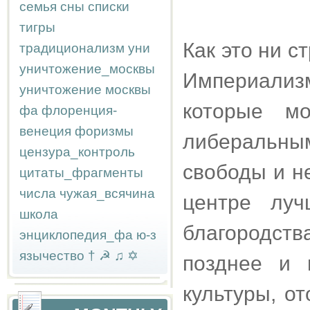
семья
сны
списки
тигры
Как это ни с
традиционализм
уни
уничтожение_москвы
Империали
уничтожение москвы
которые м
фа
флоренция-
венеция
форизмы
либеральны
цензура_контроль
свободы и н
цитаты_фрагменты
числа
чужая_всячина
центре луч
школа
благородств
энциклопедия_фа
ю-з
язычество
†
☭
♫
✡
позднее и 
культуры, о