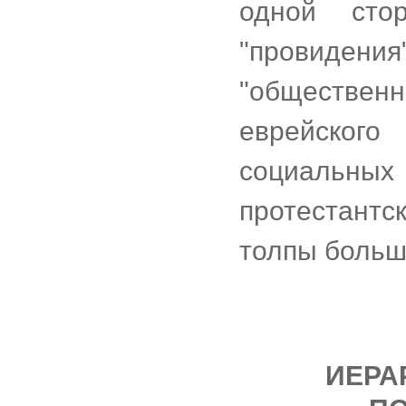
одной стор
"провидения"
"обществе
еврейског
социальных
протестант
толпы больш
ИЕРА