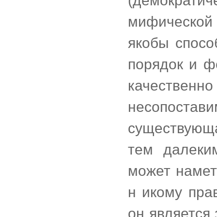
(демократич
мифической 
якобы спосо
порядок и ф
качественн
несопост
существующ
тем далеки
может намет
н икому пра
он является 