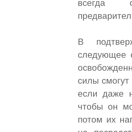
всегда о
предварител
В подтвер
следующее с
освобожден
силы смогут 
если даже н
чтобы он мо
потом их на