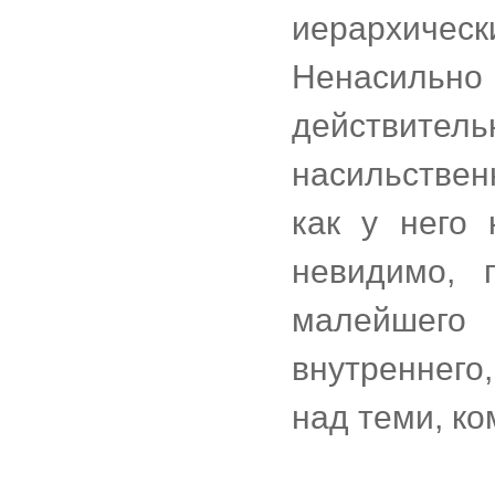
иерархич
Ненасильно 
действит
насильствен
как у него 
невидимо, 
малейшего
внутреннег
над теми, ко