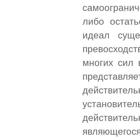
самоограни
либо остат
идеал суще
превосходс
многих сил 
предста
действител
установи
действите
являющегос