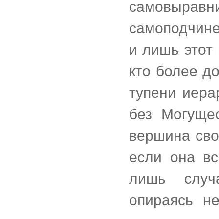
самовыра
самоподчин
и лишь этот
кто более д
тупени иера
без Могущес
вершина сво
если она вс
лишь случ
опираясь н