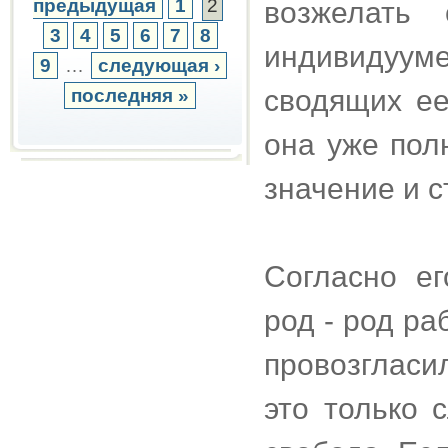
предыдущая
1
2
возжелать
3
4
5
6
7
8
индивидуум
9
…
следующая ›
сводящих ее
последняя »
она уже пол
значение и 
Согласно ег
род - род ра
провозгласи
это только 