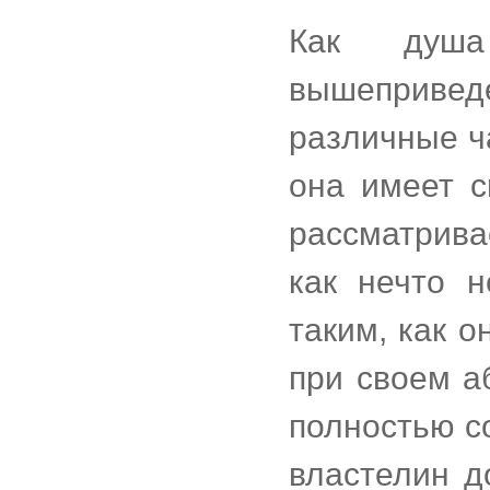
Как душа
вышепривед
различные ча
она имеет с
рассматрива
как нечто 
таким, как о
при своем а
полностью с
властелин д