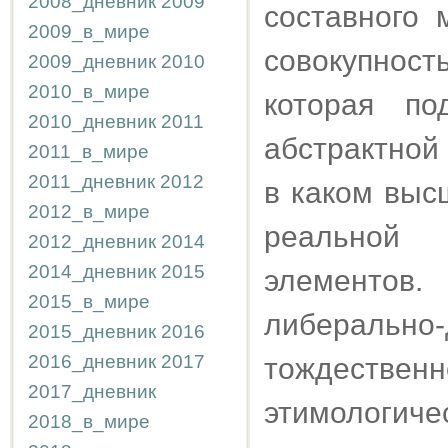
2008_дневник
2009
составного 
2009_в_мире
совокупност
2009_дневник
2010
2010_в_мире
которая по
2010_дневник
2011
абстрактной
2011_в_мире
2011_дневник
2012
в каком выс
2012_в_мире
реальной
2012_дневник
2014
2014_дневник
2015
элементов
2015_в_мире
либераль
2015_дневник
2016
2016_дневник
2017
тождественн
2017_дневник
этимологи
2018_в_мире