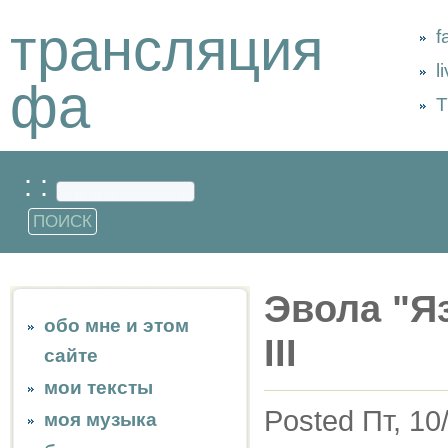
трансляция
f
l
фа
Т
: :
Эвола "Я
обо мне и этом
III
сайте
мои тексты
Posted Пт, 10
моя музыка