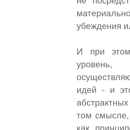
не посредс
материальн
убеждения и
И при это
уровень,
осуществля
идей - и эт
абстрактных
том смысле,
как принци