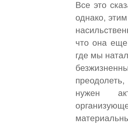
Все это ска
однако, эти
насильствен
что она еще
где мы ната
безжизненн
преодолеть,
нужен акт
организующе
материальн