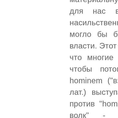
для нас в
насильствен
могло бы б
власти. Этот
что многие
чтобы пот
hominem ("в
лат.) высту
против "hom
волк" - л