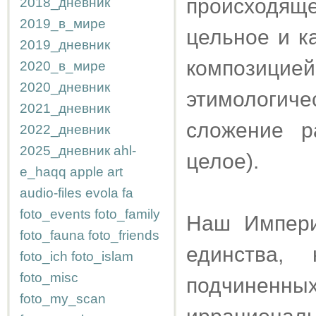
происходящег
2018_дневник
2019_в_мире
цельное и к
2019_дневник
композиц
2020_в_мире
2020_дневник
этимологи
2021_дневник
сложение р
2022_дневник
2025_дневник
ahl-
целое).
e_haqq
apple
art
audio-files
evola
fa
foto_events
foto_family
Наш Импери
foto_fauna
foto_friends
единства,
foto_ich
foto_islam
foto_misc
подчинен
foto_my_scan