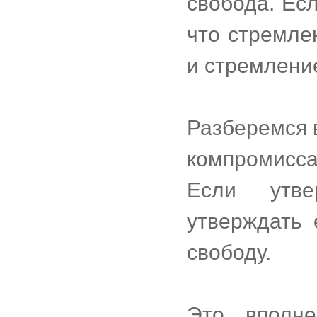
свобода. Есл
что стремле
и стремление
Разберемся 
компромисса
Если утве
утверждать 
свободу.
Это вполне