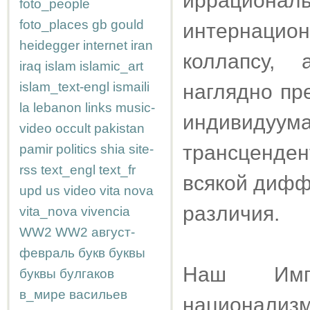
иррациона
foto_people
foto_places
gb
gould
интернаци
heidegger
internet
iran
коллапсу, 
iraq
islam
islamic_art
islam_text-engl
ismaili
наглядно пр
la
lebanon
links
music-
индивидуум
video
occult
pakistan
трансценде
pamir
politics
shia
site-
rss
text_engl
text_fr
всякой дифф
upd
us
video
vita nova
различия.
vita_nova
vivencia
WW2
WW2
август-
февраль
букв
буквы
Наш Импе
буквы
булгаков
в_мире
васильев
национали