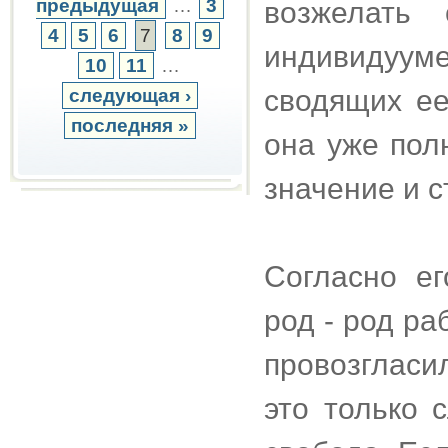
предыдущая
…
3
возжелать
4
5
6
7
8
9
индивидуум
10
11
…
сводящих ее
следующая ›
последняя »
она уже пол
значение и 
Согласно ег
род - род ра
провозгласи
это только 