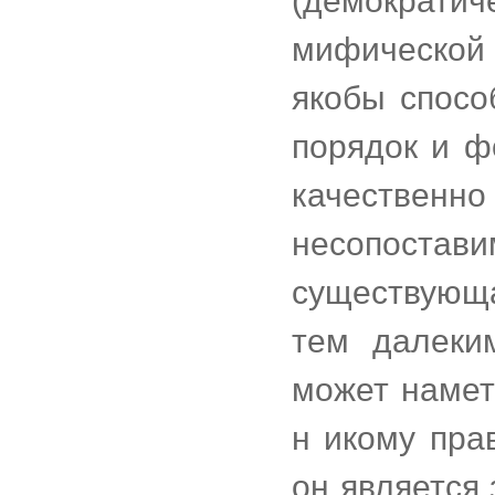
(демократич
мифической 
якобы спосо
порядок и ф
качественн
несопост
существующ
тем далеки
может намет
н икому пра
он является 