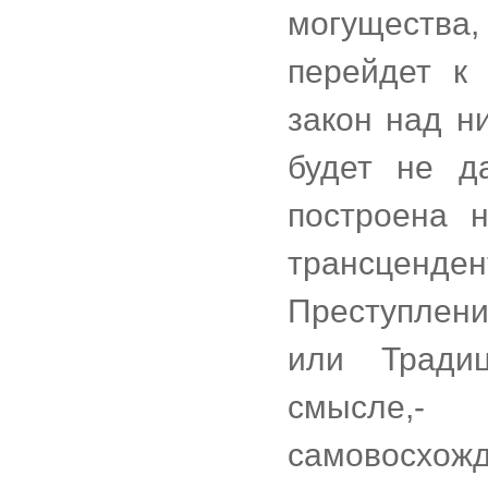
могущества,
перейдет к 
закон над н
будет не д
построена н
трансценден
Преступлен
или Тради
смысле,-
самовос