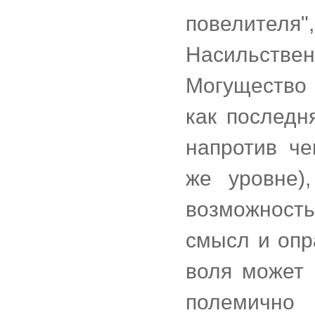
повелител
Насильстве
Могущество 
как последн
напротив че
же уровне)
возможность
смысл и опра
воля может 
полемично