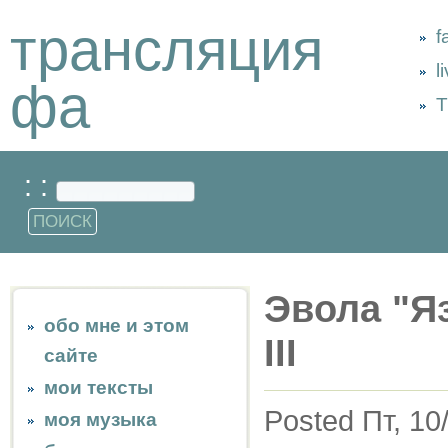
трансляция
f
l
фа
Т
: :
Эвола "Я
обо мне и этом
III
сайте
мои тексты
Posted Пт, 10
моя музыка