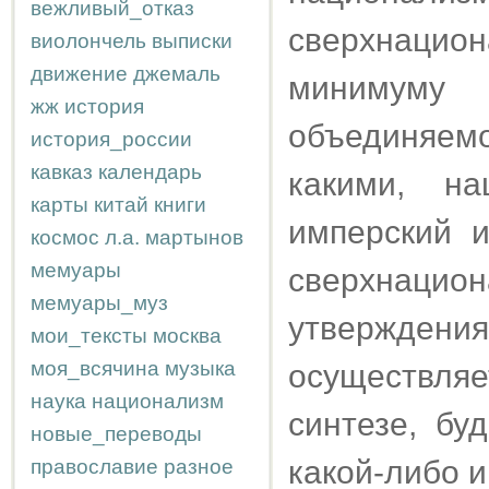
вежливый_отказ
сверхнацион
виолончель
выписки
движение
джемаль
минимуму 
жж
история
объединяем
история_россии
кавказ
календарь
какими, на
карты
китай
книги
имперский 
космос
л.а.
мартынов
мемуары
сверхнаци
мемуары_муз
утверждени
мои_тексты
москва
моя_всячина
музыка
осуществля
наука
национализм
синтезе, бу
новые_переводы
какой-либо 
православие
разное