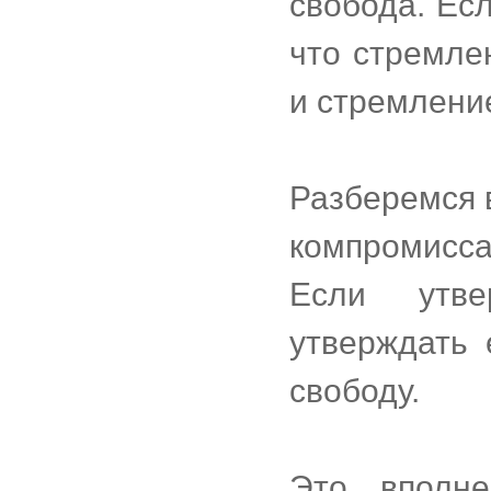
свобода. Есл
что стремле
и стремление
Разберемся 
компромисса
Если утве
утверждать 
свободу.
Это вполне