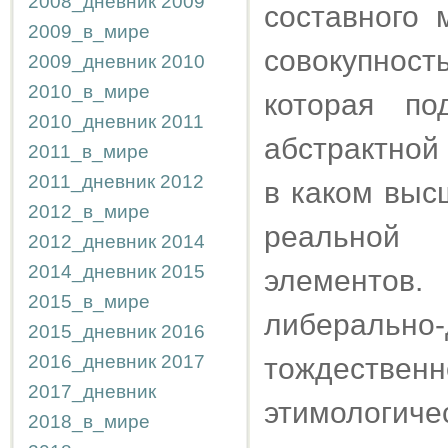
2008_дневник
2009
составного 
2009_в_мире
совокупност
2009_дневник
2010
2010_в_мире
которая по
2010_дневник
2011
абстрактной
2011_в_мире
2011_дневник
2012
в каком выс
2012_в_мире
реальной
2012_дневник
2014
2014_дневник
2015
элементов
2015_в_мире
либераль
2015_дневник
2016
2016_дневник
2017
тождественн
2017_дневник
этимологи
2018_в_мире