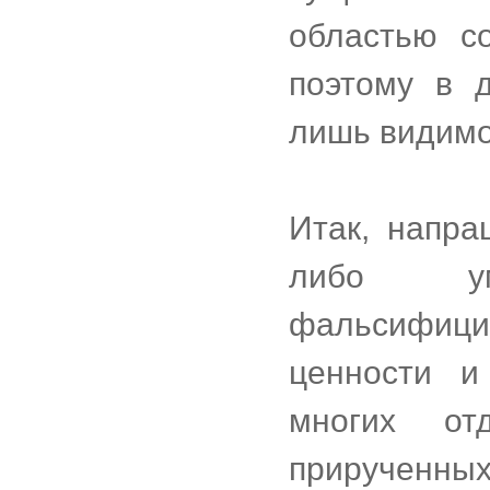
областью с
поэтому в 
лишь видимо
Итак, напра
либо ум
фальсифи
ценности и
многих отд
прирученны