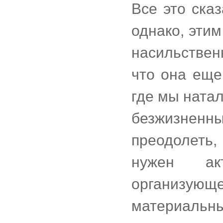
Все это ска
однако, эти
насильствен
что она еще
где мы ната
безжизненн
преодолеть,
нужен акт
организующе
материальн