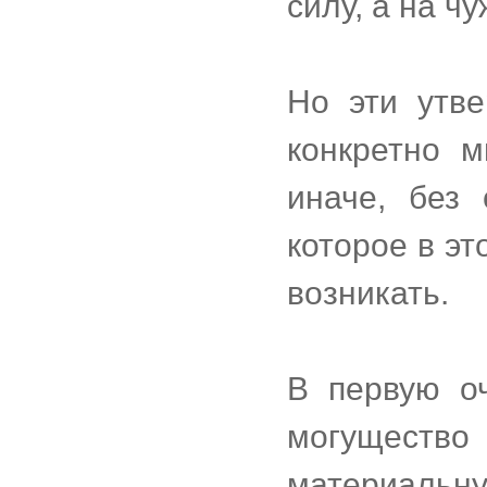
силу, а на ч
Но эти утве
конкретно 
иначе, без 
которое в эт
возникать.
В первую о
могущест
материальну