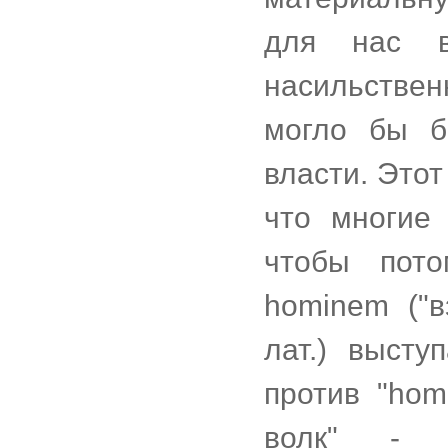
для нас в
насильствен
могло бы б
власти. Этот
что многие
чтобы пот
hominem ("в
лат.) высту
против "hom
волк" - л