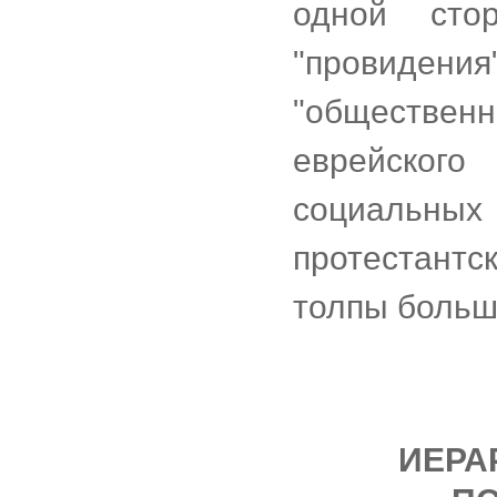
одной стор
"провидения"
"обществе
еврейског
социальных
протестант
толпы больш
ИЕРА