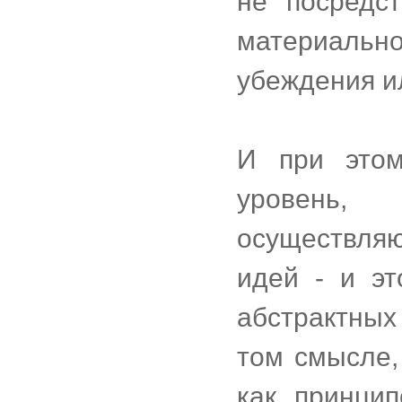
не посредс
материальн
убеждения и
И при это
уровень,
осуществля
идей - и эт
абстрактных
том смысле,
как принци