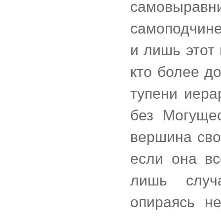
самовыра
самоподчин
и лишь этот
кто более д
тупени иера
без Могущес
вершина сво
если она вс
лишь случ
опираясь н