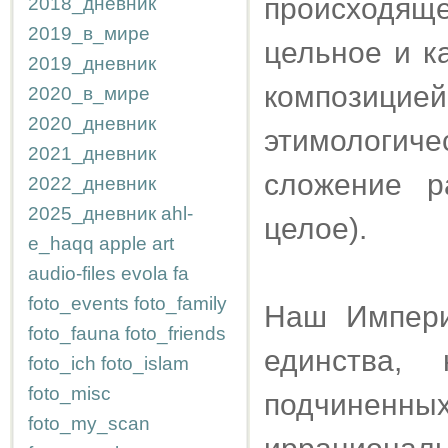
происходящег
2018_дневник
2019_в_мире
цельное и к
2019_дневник
композиц
2020_в_мире
2020_дневник
этимологи
2021_дневник
сложение р
2022_дневник
2025_дневник
ahl-
целое).
e_haqq
apple
art
audio-files
evola
fa
foto_events
foto_family
Наш Импери
foto_fauna
foto_friends
единства,
foto_ich
foto_islam
foto_misc
подчинен
foto_my_scan