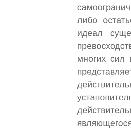
самоограни
либо остат
идеал суще
превосходс
многих сил 
предста
действител
установи
действите
являющегос