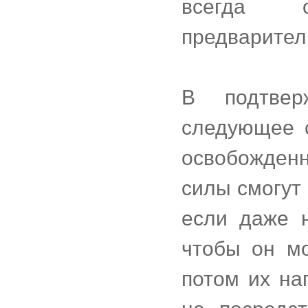
всегда о
предварител
В подтвер
следующее с
освобожден
силы смогут 
если даже н
чтобы он мо
потом их на