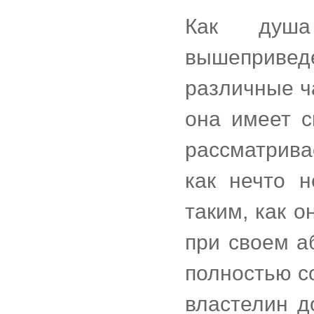
Как душа
вышепривед
различные ча
она имеет с
рассматрива
как нечто 
таким, как о
при своем а
полностью с
властелин д