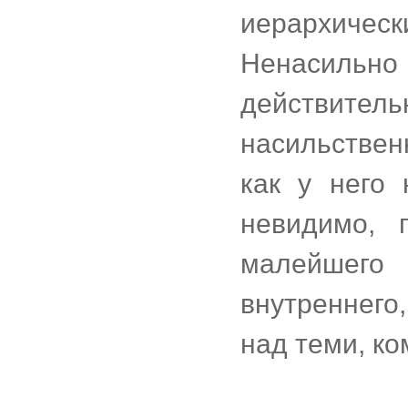
иерархич
Ненасильно 
действит
насильствен
как у него 
невидимо, 
малейшего
внутреннег
над теми, ко