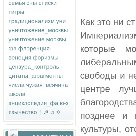
семья
сны
списки
тигры
Как это ни с
традиционализм
уни
уничтожение_москвы
Империали
уничтожение москвы
которые м
фа
флоренция-
венеция
форизмы
либеральны
цензура_контроль
свободы и н
цитаты_фрагменты
числа
чужая_всячина
центре луч
школа
благородств
энциклопедия_фа
ю-з
язычество
†
☭
♫
✡
позднее и 
культуры, о