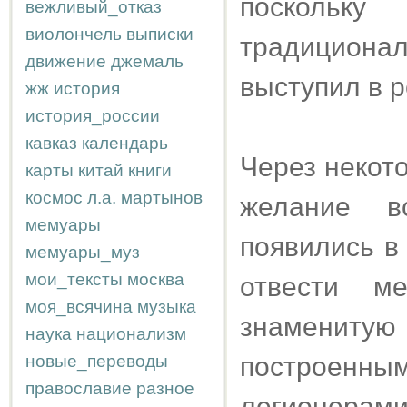
поскол
вежливый_отказ
виолончель
выписки
традицион
движение
джемаль
выступил в 
жж
история
история_россии
кавказ
календарь
Через некото
карты
китай
книги
космос
л.а.
мартынов
желание в
мемуары
появились в
мемуары_муз
мои_тексты
москва
отвести м
моя_всячина
музыка
знаменитую 
наука
национализм
новые_переводы
построенны
православие
разное
легионерами