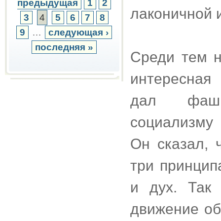
предыдущая
1
2
лаконичной 
3
4
5
6
7
8
9
…
следующая ›
последняя »
Среди тем н
интересная
дал фаши
социализму
Он сказал, 
три принцип
и дух. Так
движение об