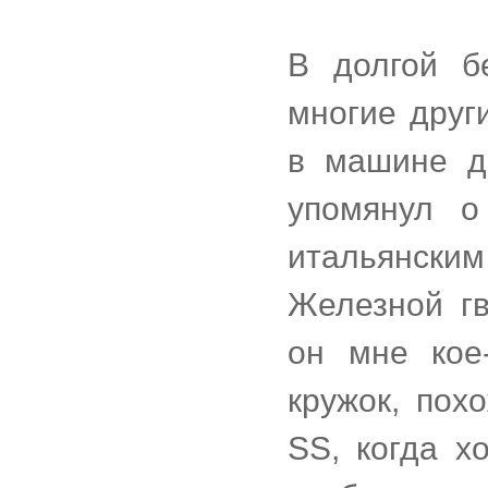
В долгой б
многие друг
в машине д
упомянул о
итальянским
Железной гв
он мне кое
кружок, пох
SS, когда х