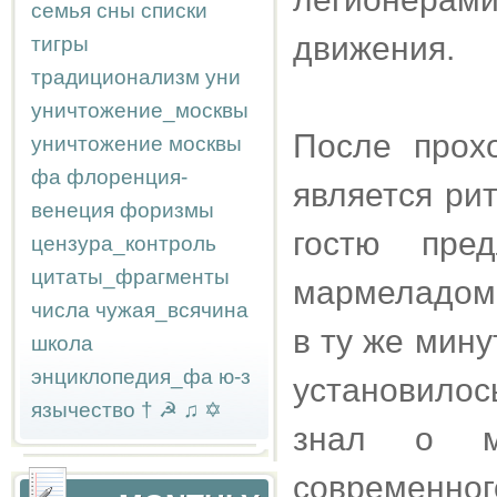
семья
сны
списки
движения.
тигры
традиционализм
уни
уничтожение_москвы
После прох
уничтожение москвы
фа
флоренция-
является ри
венеция
форизмы
гостю пре
цензура_контроль
цитаты_фрагменты
мармеладом 
числа
чужая_всячина
в ту же мин
школа
энциклопедия_фа
ю-з
установило
язычество
†
☭
♫
✡
знал о мо
современног