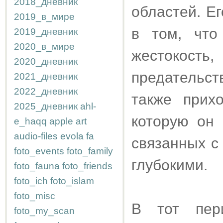
2018_дневник
областей. Е
2019_в_мире
в том, что
2019_дневник
2020_в_мире
жестокост
2020_дневник
предательс
2021_дневник
2022_дневник
также прих
2025_дневник
ahl-
которую он 
e_haqq
apple
art
audio-files
evola
fa
связанных с
foto_events
foto_family
глубокими.
foto_fauna
foto_friends
foto_ich
foto_islam
foto_misc
В тот пер
foto_my_scan