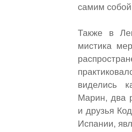
самим собой 
Также в Ле
мистика мерт
распрост
практикова
виделись к
Марин, два 
и друзья Ко
Испании, явл