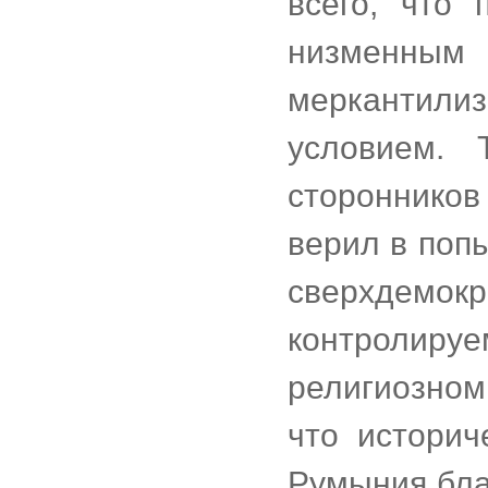
всего, что 
низменным
меркантилиз
условием. 
стороннико
верил в поп
сверхдемок
контроли
религиозном
что историч
Румыния бла