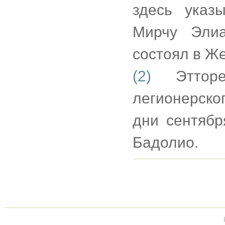
здесь указ
Мирчу Элиа
состоял в Ж
(2)
Этторе
легионерско
дни сентябр
Бадолио.