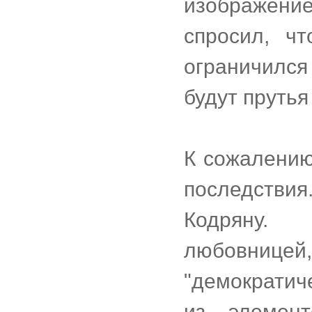
изображение
спросил, чт
ограничился
будут прутья
К сожалению
последств
Кодряну.
любовницей
"демократич
из элемен