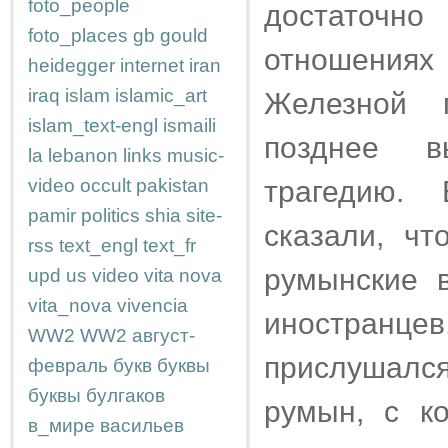
foto_people
достаточно
foto_places
gb
gould
отношениях
heidegger
internet
iran
iraq
islam
islamic_art
Железной г
islam_text-engl
ismaili
позднее в
la
lebanon
links
music-
video
occult
pakistan
трагедию.
pamir
politics
shia
site-
сказали, чт
rss
text_engl
text_fr
румынские 
upd
us
video
vita nova
vita_nova
vivencia
иностранцев
WW2
WW2
август-
прислушалс
февраль
букв
буквы
буквы
булгаков
румын, с к
в_мире
васильев