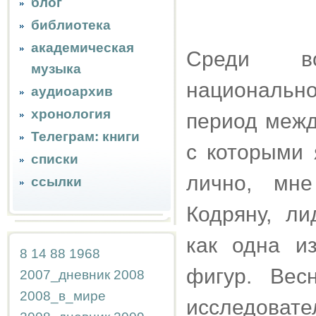
блог
библиотека
академическая
Среди во
музыка
националь
аудиоархив
хронология
период межд
Телеграм: книги
с которыми 
списки
лично, мне
ссылки
Кодряну, л
как одна и
8
14
88
1968
фигур. Вес
2007_дневник
2008
2008_в_мире
исследовате