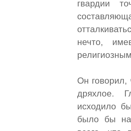
гвардии то
составляюща
отталкивать
нечто, им
религиозным
Он говорил,
дряхлое. Г
исходило бы
было бы на