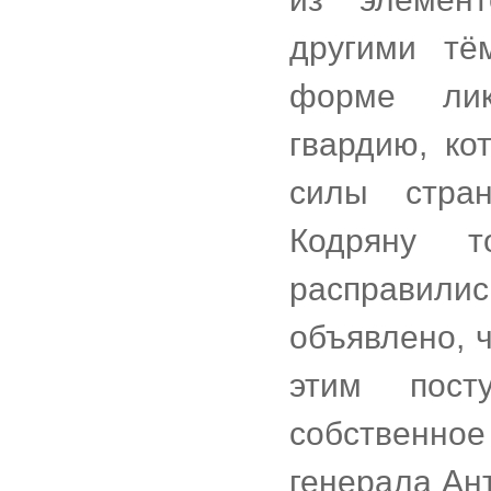
другими тё
форме лик
гвардию, ко
силы стра
Кодряну 
расправились
объявлено, ч
этим пост
собственно
генерала Ант