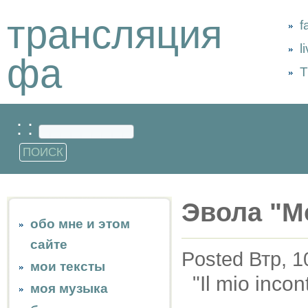
трансляция
f
l
фа
Т
: :
Эвола "М
обо мне и этом
сайте
Posted Втр, 1
мои тексты
"Il mio incon
моя музыка