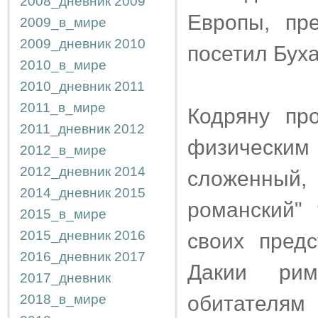
2008_дневник
2009
Европы, пр
2009_в_мире
2009_дневник
2010
посетил Буха
2010_в_мире
2010_дневник
2011
2011_в_мире
Кодряну пр
2011_дневник
2012
физически
2012_в_мире
2012_дневник
2014
сложенный,
2014_дневник
2015
романский"
2015_в_мире
2015_дневник
2016
своих предс
2016_дневник
2017
Дакии рим
2017_дневник
2018_в_мире
обитателя