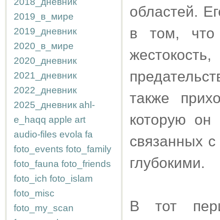
2018_дневник
областей. Е
2019_в_мире
в том, что
2019_дневник
2020_в_мире
жестокост
2020_дневник
предательс
2021_дневник
2022_дневник
также прих
2025_дневник
ahl-
которую он 
e_haqq
apple
art
audio-files
evola
fa
связанных с
foto_events
foto_family
глубокими.
foto_fauna
foto_friends
foto_ich
foto_islam
foto_misc
В тот пер
foto_my_scan