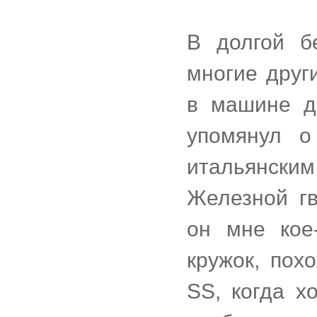
В долгой б
многие друг
в машине д
упомянул о
итальянским
Железной гв
он мне кое
кружок, пох
SS, когда х