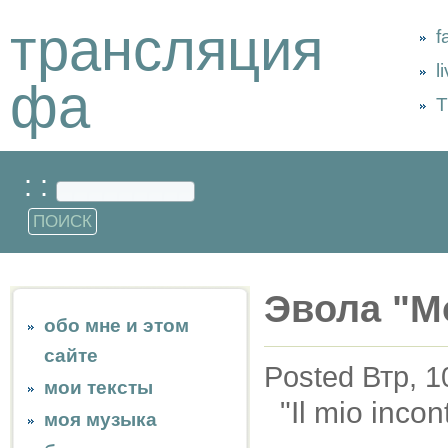
трансляция
f
l
фа
Т
: :
Эвола "М
обо мне и этом
сайте
Posted Втр, 1
мои тексты
"Il mio incon
моя музыка