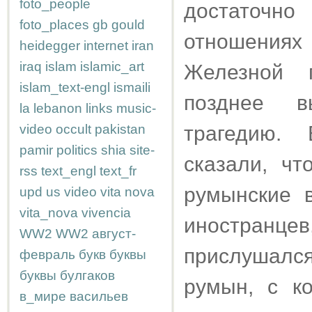
foto_people
достаточно
foto_places
gb
gould
отношениях
heidegger
internet
iran
iraq
islam
islamic_art
Железной г
islam_text-engl
ismaili
позднее в
la
lebanon
links
music-
video
occult
pakistan
трагедию.
pamir
politics
shia
site-
сказали, чт
rss
text_engl
text_fr
румынские 
upd
us
video
vita nova
vita_nova
vivencia
иностранцев
WW2
WW2
август-
прислушалс
февраль
букв
буквы
буквы
булгаков
румын, с к
в_мире
васильев