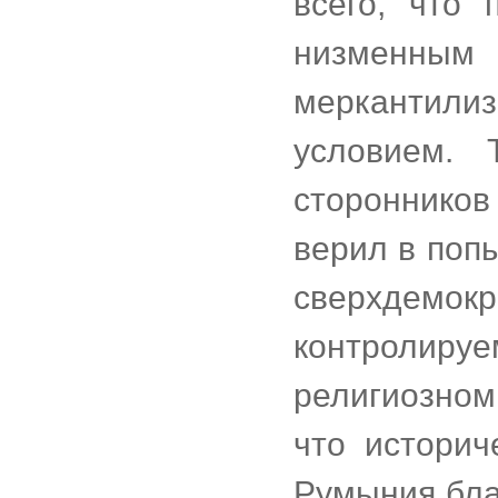
всего, что 
низменным
меркантилиз
условием. 
стороннико
верил в поп
сверхдемок
контроли
религиозном
что историч
Румыния бла