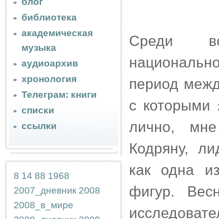
блог
библиотека
академическая
Среди во
музыка
националь
аудиоархив
хронология
период межд
Телеграм: книги
с которыми 
списки
лично, мне
ссылки
Кодряну, л
как одна и
8
14
88
1968
фигур. Вес
2007_дневник
2008
2008_в_мире
исследовате