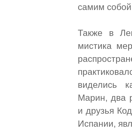
самим собой 
Также в Ле
мистика мерт
распрост
практикова
виделись к
Марин, два 
и друзья Ко
Испании, явл