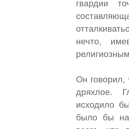
гвардии то
составляюща
отталкивать
нечто, им
религиозным
Он говорил,
дряхлое. Г
исходило бы
было бы на