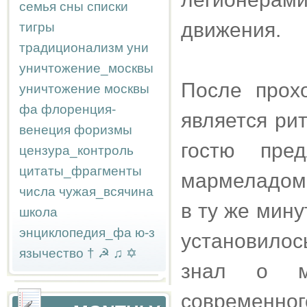
семья
сны
списки
движения.
тигры
традиционализм
уни
уничтожение_москвы
После прох
уничтожение москвы
фа
флоренция-
является ри
венеция
форизмы
гостю пре
цензура_контроль
цитаты_фрагменты
мармеладом 
числа
чужая_всячина
в ту же мин
школа
энциклопедия_фа
ю-з
установило
язычество
†
☭
♫
✡
знал о мо
современног