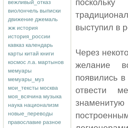
поскол
вежливый_отказ
виолончель
выписки
традицион
движение
джемаль
выступил в 
жж
история
история_россии
кавказ
календарь
Через некото
карты
китай
книги
космос
л.а.
мартынов
желание в
мемуары
появились в
мемуары_муз
мои_тексты
москва
отвести м
моя_всячина
музыка
знаменитую 
наука
национализм
новые_переводы
построенны
православие
разное
легионерами