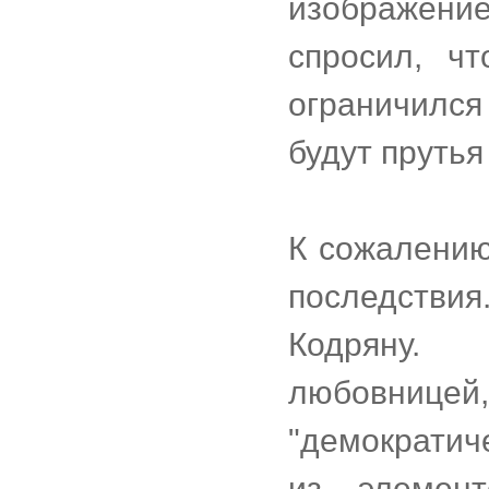
изображение
спросил, чт
ограничился
будут прутья
К сожалению
последств
Кодряну.
любовницей
"демократич
из элемен