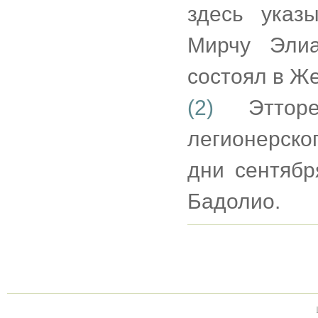
здесь указ
Мирчу Элиа
состоял в Ж
(2)
Этторе
легионерско
дни сентябр
Бадолио.