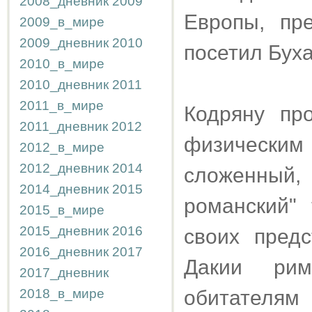
2008_дневник
2009
Европы, пр
2009_в_мире
2009_дневник
2010
посетил Буха
2010_в_мире
2010_дневник
2011
2011_в_мире
Кодряну пр
2011_дневник
2012
физически
2012_в_мире
2012_дневник
2014
сложенный,
2014_дневник
2015
романский"
2015_в_мире
2015_дневник
2016
своих предс
2016_дневник
2017
Дакии рим
2017_дневник
2018_в_мире
обитателя