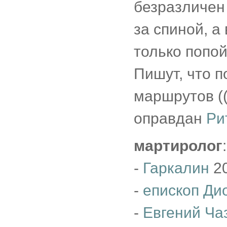
безразличен 
за спиной, а
только попой
Пишут, что 
маршрутов ((
оправдан
Ри
мартиролог
:
-
Гаркалин
20
-
епископ Ди
-
Евгений Ча