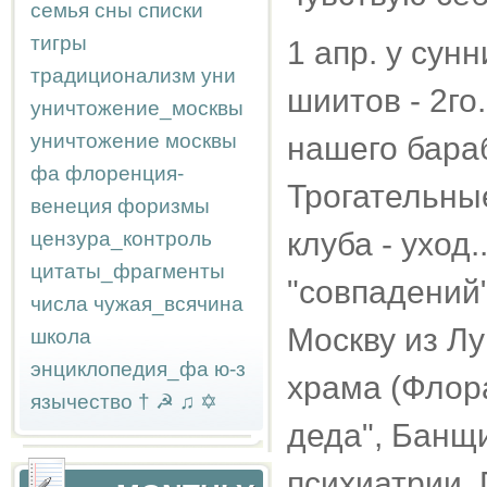
семья
сны
списки
тигры
1 апр. у сун
традиционализм
уни
шиитов - 2го
уничтожение_москвы
уничтожение москвы
нашего бараб
фа
флоренция-
Трогательны
венеция
форизмы
клуба - уход
цензура_контроль
цитаты_фрагменты
"совпадений
числа
чужая_всячина
Москву из Лу
школа
энциклопедия_фа
ю-з
храма (Флора
язычество
†
☭
♫
✡
деда", Банщи
психиатрии. 