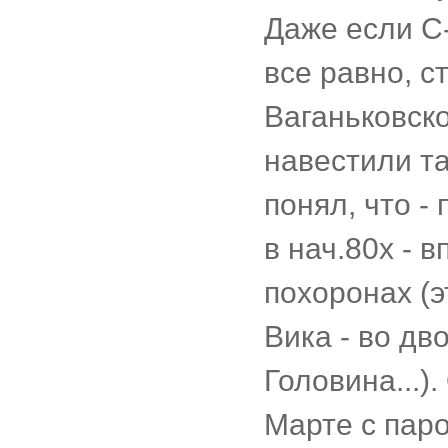
Даже если С
все равно, с
Ваганьковско
навестили та
понял, что -
в нач.80х - 
похоронах (э
Вика - во дв
Головина...)
Марте с паро