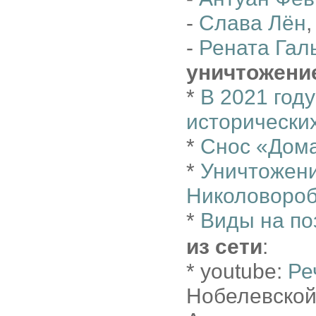
-
Слава Лён
,
-
Рената Гал
уничтожени
*
В 2021 год
исторически
*
Снос «Дома
*
Уничтожени
Николовороб
*
Виды на по
из сети
:
* youtube:
Ре
Нобелевской 