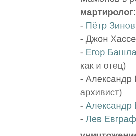
мартиролог
:
-
Пётр Зинов
- Джон Хассе
-
Егор Башл
как и отец)
- Александр 
архивист)
-
Александр
-
Лев Евгра
уничтожени