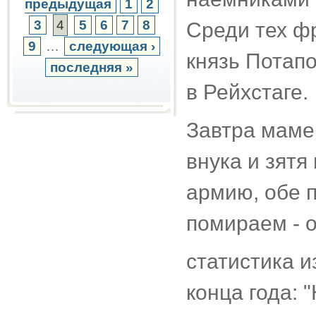
предыдущая
1
2
3
4
5
6
7
8
Среди тех ф
9
…
следующая ›
князь Потапо
последняя »
в Рейхстаге.
Завтра маме 8
внука и зятя
армию, обе п
помираем - о
статистика 
конца года: 