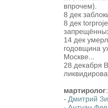
впрочем).
8 дек забло
8 дек torproj
запрещённых
14 дек умер
годовщина ух
Москве...
28 декабря 
ликвидиров
мартиролог
:
-
Дмитрий З
-
Антуан Фев