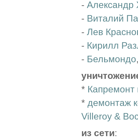
-
Александр 
-
Виталий П
-
Лев Красно
-
Кирилл Раз
-
Бельмондо
уничтожени
*
Капремонт 
*
демонтаж к
Villeroy & Bo
из сети
: