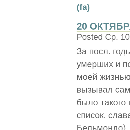
(fa)
20 ОКТЯБР
Posted Ср, 10
За посл. год
умерших и по
моей жизнью
вызывал сам 
было такого 
список, слав
Бельмондо)..