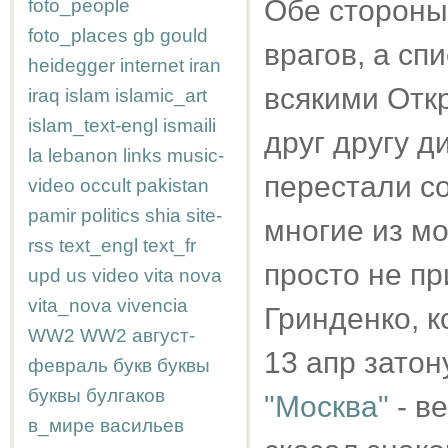
Обе стороны
foto_people
foto_places
gb
gould
врагов, а сп
heidegger
internet
iran
всякими Отк
iraq
islam
islamic_art
islam_text-engl
ismaili
друг другу 
la
lebanon
links
music-
перестали со
video
occult
pakistan
pamir
politics
shia
site-
многие из мо
rss
text_engl
text_fr
просто не пр
upd
us
video
vita nova
vita_nova
vivencia
Гринденко, к
WW2
WW2
август-
13 апр затон
февраль
букв
буквы
буквы
булгаков
"Москва"
- в
в_мире
васильев