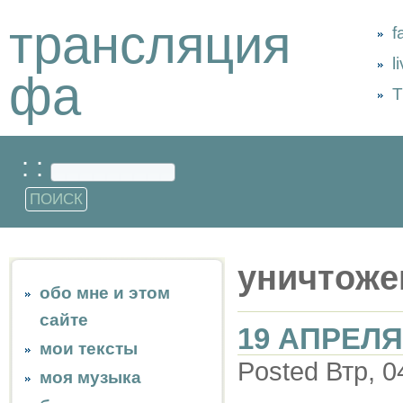
трансляция
f
l
фа
Т
: :
уничтоже
обо мне и этом
сайте
19 АПРЕЛЯ
мои тексты
Posted Втр, 0
моя музыка