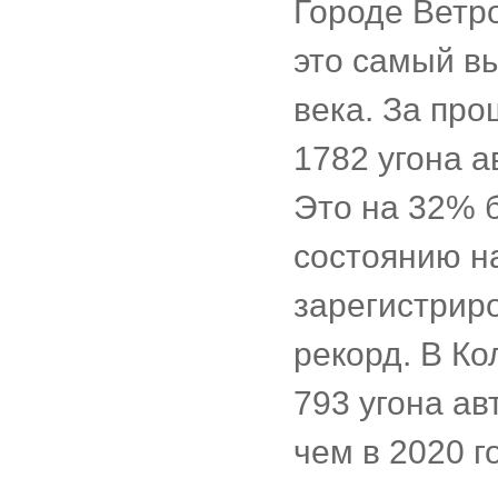
Городе Ветро
это самый вы
века. За про
1782 угона а
Это на 32% 
состоянию н
зарегистрир
рекорд. В К
793 угона а
чем в 2020 го