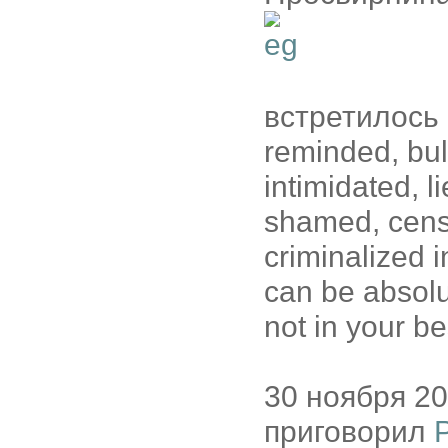
встретилось в
reminded, bul
intimidated, li
shamed, censo
criminalized 
can be absolu
not in your be
30 ноября 2
приговорил