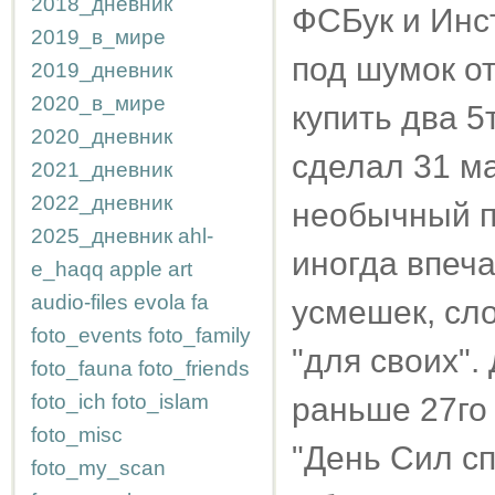
2018_дневник
ФСБук и Инс
2019_в_мире
под шумок о
2019_дневник
2020_в_мире
купить два 5
2020_дневник
сделал 31 ма
2021_дневник
2022_дневник
необычный пр
2025_дневник
ahl-
иногда впеч
e_haqq
apple
art
audio-files
evola
fa
усмешек, сл
foto_events
foto_family
"для своих".
foto_fauna
foto_friends
foto_ich
foto_islam
раньше 27го
foto_misc
"День Сил с
foto_my_scan