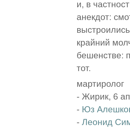
и, в частнос
анекдот: см
выстроились,
крайний молч
бешенстве: п
тот.
мартиролог
- Жирик, 6 а
-
Юз Алешко
-
Леонид Си