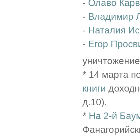
-
Олаво Кар
-
Владимир 
-
Наталия Ис
-
Егор Просв
уничтожение
* 14 марта 
книги
доходн
д.10).
*
На 2-й Бау
Фанагорийски