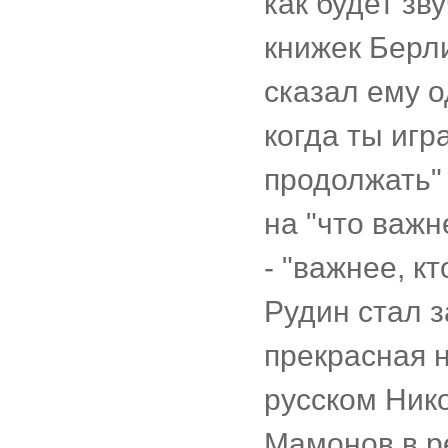
как будет зв
книжек Берли
сказал ему о
когда ты игр
продолжать" 
на "что важн
- "важнее, кт
Рудин стал з
прекрасная н
русском Нико
Мамонов в р