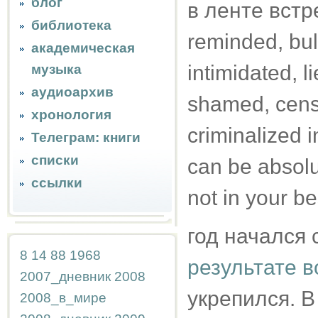
блог
в ленте встре
библиотека
reminded, bul
академическая
intimidated, li
музыка
аудиоархив
shamed, censo
хронология
criminalized 
Телеграм: книги
списки
can be absolu
ссылки
not in your be
год начался 
8
14
88
1968
результате в
2007_дневник
2008
укрепился. В
2008_в_мире