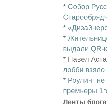
*
Собор Русс
Старообрядч
*
«Дизайнерс
*
Жительнице
выдали QR-
* Павел Аст
лобби взяло
*
Роулинг не
премьеры 1г
Ленты блога