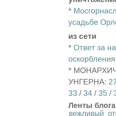
*
Мосгорнасл
усадьбе Орл
из сети
*
Ответ за н
оскорбления
* МОНАРХИ
УНГЕРНА:
2
33
/
34
/
35
/
Ленты блога
вежливый_от