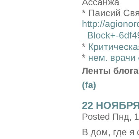
Ассанжа
* Паисий Свя
http://agiono
_Block+-6df4
*
Критическа
*
нем. врачи
Ленты блога
(fa)
22 НОЯБРЯ
Posted Пнд, 1
В дом, где я