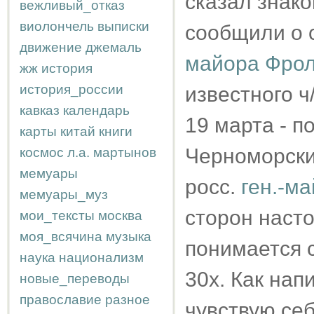
сказал знако
вежливый_отказ
виолончель
выписки
сообщили о 
движение
джемаль
майора Фро
жж
история
история_россии
известного ч
кавказ
календарь
19 марта - п
карты
китай
книги
Черноморски
космос
л.а.
мартынов
мемуары
росс.
ген.-м
мемуары_муз
сторон насто
мои_тексты
москва
моя_всячина
музыка
понимается с
наука
национализм
30х. Как нап
новые_переводы
православие
разное
чувствую се