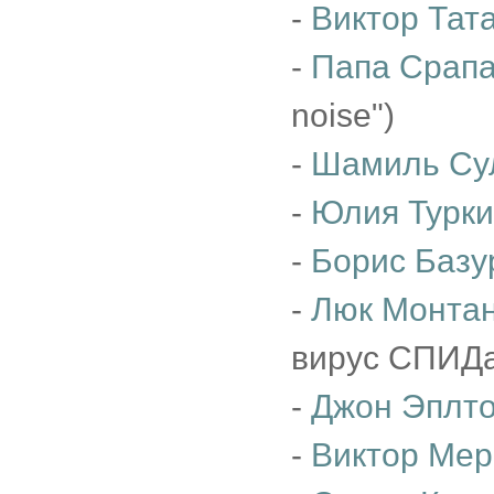
-
Виктор Тат
-
Папа Срап
noise")
-
Шамиль Су
-
Юлия Турк
-
Борис Базу
-
Люк Монта
вирус СПИДа
-
Джон Эплт
-
Виктор Мер