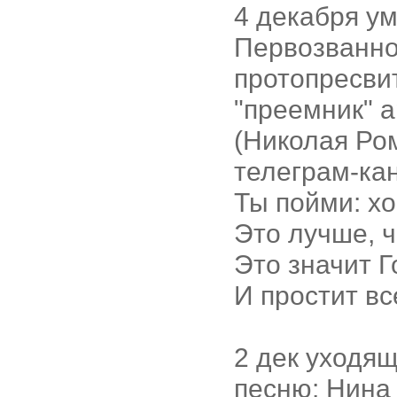
4 декабря у
Первозванног
протопресви
"преемник" 
(Николая Ром
телеграм-ка
Ты пойми: х
Это лучше, ч
Это значит Г
И простит все
2 дек уходя
песню: Нина 