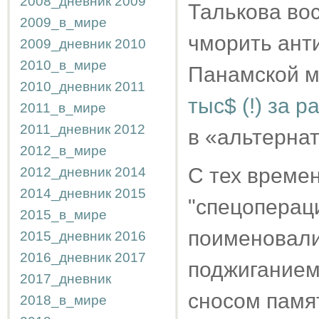
2008_дневник
2009
Талькова во
2009_в_мире
чморить анти
2009_дневник
2010
2010_в_мире
Панамской м
2010_дневник
2011
тыс$ (!) за 
2011_в_мире
2011_дневник
2012
в «альтерна
2012_в_мире
С тех времен
2012_дневник
2014
2014_дневник
2015
"спецопераци
2015_в_мире
поименовали
2015_дневник
2016
2016_дневник
2017
поджиганием
2017_дневник
сносом памя
2018_в_мире