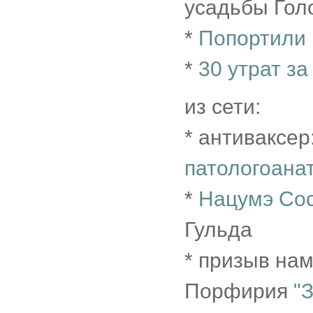
усадьбы Голо
*
Попортили
*
30 утрат за
из сети:
* антиваксер
патологоана
*
Нацумэ Со
Гульда
* призыв на
Порфирия
"