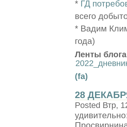
*
ГД потребо
всего добыто
* Вадим Кли
года)
Ленты блога
2022_дневни
(fa)
28 ДЕКАБР
Posted Втр, 1
удивительно:
Просвирнина