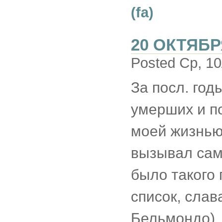
(fa)
20 ОКТЯБР
Posted Ср, 10
За посл. год
умерших и по
моей жизнью
вызывал сам 
было такого 
список, слав
Бельмондо)..