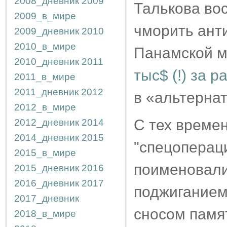
2008_дневник
2009
Талькова во
2009_в_мире
чморить анти
2009_дневник
2010
2010_в_мире
Панамской м
2010_дневник
2011
тыс$ (!) за 
2011_в_мире
2011_дневник
2012
в «альтерна
2012_в_мире
С тех времен
2012_дневник
2014
2014_дневник
2015
"спецопераци
2015_в_мире
поименовали
2015_дневник
2016
2016_дневник
2017
поджиганием
2017_дневник
сносом памя
2018_в_мире