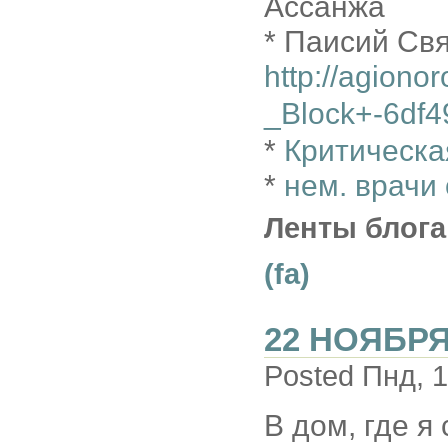
Ассанжа
* Паисий Свя
http://agiono
_Block+-6df4
*
Критическа
*
нем. врачи
Ленты блога
(fa)
22 НОЯБРЯ
Posted Пнд, 1
В дом, где я