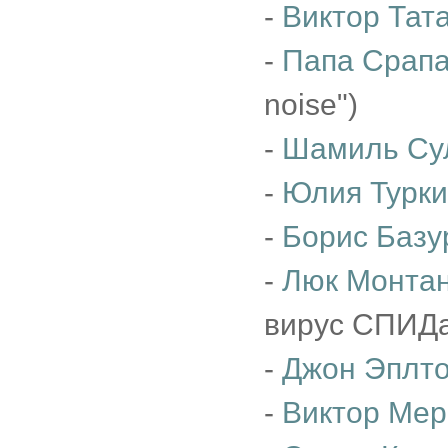
-
Виктор Тат
-
Папа Срап
noise")
-
Шамиль Су
-
Юлия Турк
-
Борис Базу
-
Люк Монта
вирус СПИДа
-
Джон Эплт
-
Виктор Мер