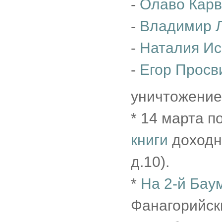
-
Олаво Кар
-
Владимир 
-
Наталия Ис
-
Егор Просв
уничтожение
* 14 марта 
книги
доходн
д.10).
*
На 2-й Бау
Фанагорийски