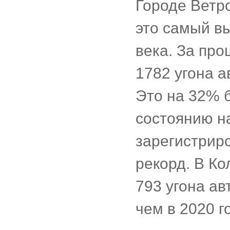
Городе Ветро
это самый вы
века. За про
1782 угона а
Это на 32% 
состоянию н
зарегистрир
рекорд. В К
793 угона а
чем в 2020 го