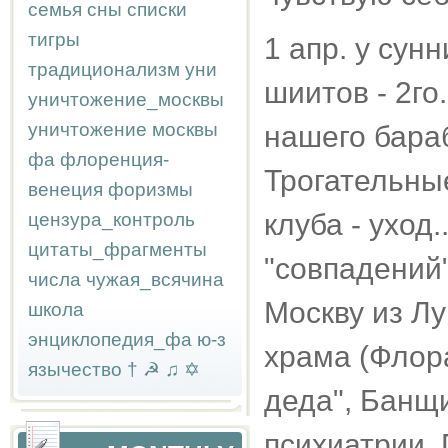
семья
сны
списки
тигры
1 апр. у сун
традиционализм
уни
шиитов - 2го
уничтожение_москвы
уничтожение москвы
нашего бараб
фа
флоренция-
Трогательны
венеция
форизмы
клуба - уход
цензура_контроль
цитаты_фрагменты
"совпадений
числа
чужая_всячина
Москву из Лу
школа
энциклопедия_фа
ю-з
храма (Флора
язычество
†
☭
♫
✡
деда", Банщи
психиатрии. 