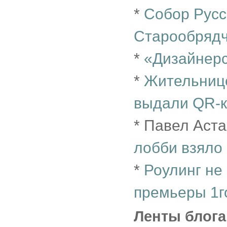
*
Собор Русс
Старообрядч
*
«Дизайнерс
*
Жительнице
выдали QR-
* Павел Аст
лобби взяло
*
Роулинг не
премьеры 1г
Ленты блога