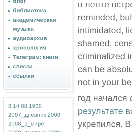
блог
в ленте встре
библиотека
reminded, bul
академическая
intimidated, li
музыка
аудиоархив
shamed, censo
хронология
criminalized 
Телеграм: книги
списки
can be absolu
ссылки
not in your be
год начался 
8
14
88
1968
результате в
2007_дневник
2008
укрепился. В
2008_в_мире