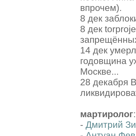
впрочем).
8 дек забло
8 дек torproj
запрещённых
14 дек умер
годовщина ух
Москве...
28 декабря 
ликвидиров
мартиролог
:
-
Дмитрий З
-
Антуан Фев