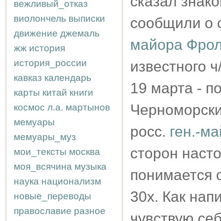
сказал знако
вежливый_отказ
виолончель
выписки
сообщили о 
движение
джемаль
майора Фро
жж
история
история_россии
известного ч
кавказ
календарь
19 марта - п
карты
китай
книги
Черноморски
космос
л.а.
мартынов
мемуары
росс.
ген.-м
мемуары_муз
сторон насто
мои_тексты
москва
моя_всячина
музыка
понимается с
наука
национализм
30х. Как нап
новые_переводы
православие
разное
чувствую се