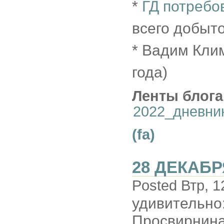
*
ГД потребо
всего добыто
* Вадим Кли
года)
Ленты блога
2022_дневни
(fa)
28 ДЕКАБР
Posted Втр, 1
удивительно:
Просвирнина