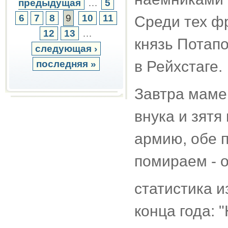
предыдущая
…
5
6
7
8
9
10
11
Среди тех ф
12
13
…
князь Потапо
следующая ›
в Рейхстаге.
последняя »
Завтра маме 8
внука и зятя
армию, обе п
помираем - о
статистика 
конца года: 