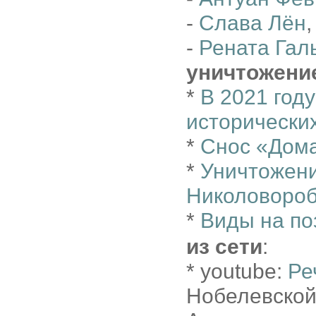
-
Слава Лён
,
-
Рената Гал
уничтожени
*
В 2021 год
исторически
*
Снос «Дома
*
Уничтожени
Николовороб
*
Виды на по
из сети
:
* youtube:
Ре
Нобелевской 