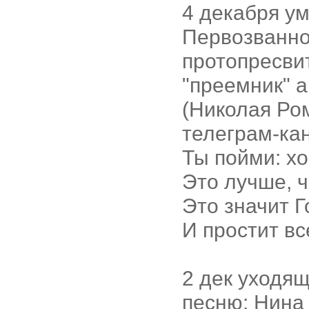
4 декабря у
Первозванног
протопресви
"преемник" 
(Николая Ром
телеграм-ка
Ты пойми: х
Это лучше, ч
Это значит Г
И простит все
2 дек уходя
песню: Нина 