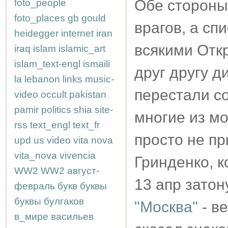
Обе стороны
foto_people
foto_places
gb
gould
врагов, а сп
heidegger
internet
iran
всякими Отк
iraq
islam
islamic_art
islam_text-engl
ismaili
друг другу 
la
lebanon
links
music-
перестали со
video
occult
pakistan
pamir
politics
shia
site-
многие из мо
rss
text_engl
text_fr
просто не пр
upd
us
video
vita nova
vita_nova
vivencia
Гринденко, к
WW2
WW2
август-
13 апр затон
февраль
букв
буквы
буквы
булгаков
"Москва"
- в
в_мире
васильев