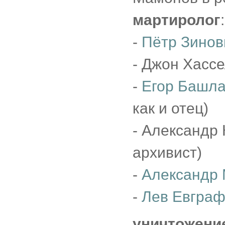
мартиролог
:
-
Пётр Зинов
- Джон Хассе
-
Егор Башл
как и отец)
- Александр 
архивист)
-
Александр
-
Лев Евгра
уничтожени