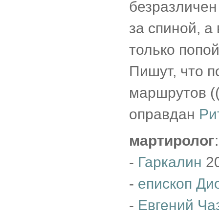
безразличен 
за спиной, а
только попой
Пишут, что 
маршрутов ((
оправдан
Ри
мартиролог
:
-
Гаркалин
20
-
епископ Ди
-
Евгений Ча