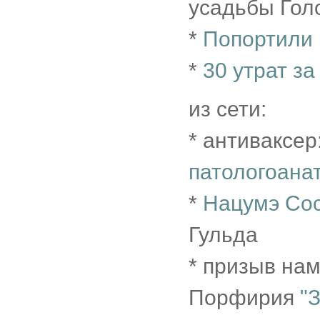
усадьбы Голо
*
Попортили
*
30 утрат за
из сети:
* антиваксер
патологоана
*
Нацумэ Со
Гульда
* призыв на
Порфирия
"