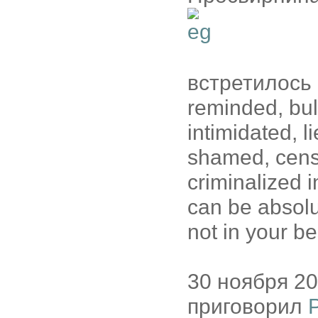
встретилось в
reminded, bul
intimidated, li
shamed, censo
criminalized 
can be absolu
not in your be
30 ноября 2
приговорил