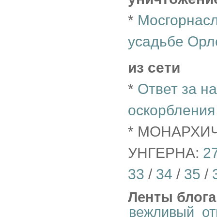
*
Мосгорнасл
усадьбе Орл
из сети
*
Ответ за н
оскорбления
* МОНАРХИ
УНГЕРНА:
2
33
/
34
/
35
/
Ленты блога
вежливый_от