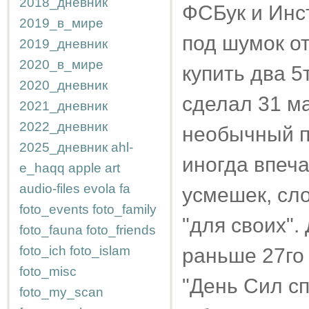
2018_дневник
ФСБук и Инс
2019_в_мире
под шумок о
2019_дневник
2020_в_мире
купить два 5
2020_дневник
сделал 31 ма
2021_дневник
2022_дневник
необычный пр
2025_дневник
ahl-
иногда впеч
e_haqq
apple
art
audio-files
evola
fa
усмешек, сл
foto_events
foto_family
"для своих".
foto_fauna
foto_friends
foto_ich
foto_islam
раньше 27го
foto_misc
"День Сил с
foto_my_scan