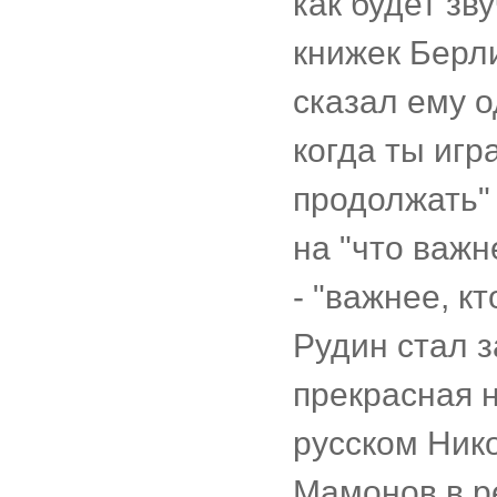
как будет зв
книжек Берли
сказал ему о
когда ты игр
продолжать" 
на "что важн
- "важнее, кт
Рудин стал з
прекрасная н
русском Нико
Мамонов в р