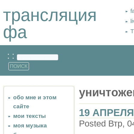
трансляция
f
l
фа
Т
: :
уничтоже
обо мне и этом
сайте
19 АПРЕЛЯ
мои тексты
Posted Втр, 0
моя музыка