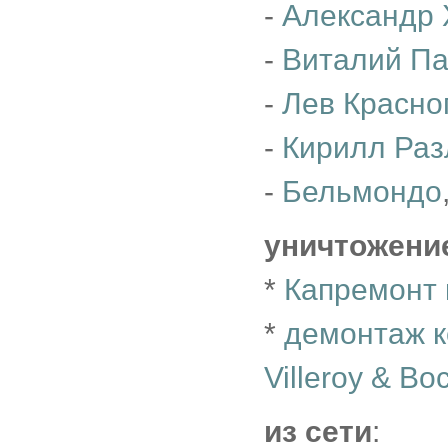
-
Александр 
-
Виталий П
-
Лев Красно
-
Кирилл Раз
-
Бельмондо
уничтожени
*
Капремонт 
*
демонтаж к
Villeroy & Bo
из сети
: