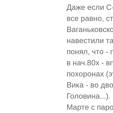
Даже если С
все равно, с
Ваганьковско
навестили та
понял, что -
в нач.80х - 
похоронах (э
Вика - во дв
Головина...)
Марте с паро