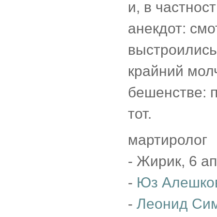
и, в частнос
анекдот: см
выстроились,
крайний молч
бешенстве: п
тот.
мартиролог
- Жирик, 6 а
-
Юз Алешко
-
Леонид Си