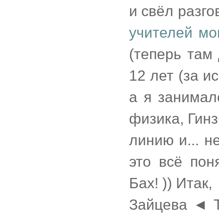
и свёл разго
учителей мо
(теперь там
12 лет (за и
а я занимал
физика, Гинз
линию и... н
это всё пон
Бах! )) Итак,
Зайцева ◄ 