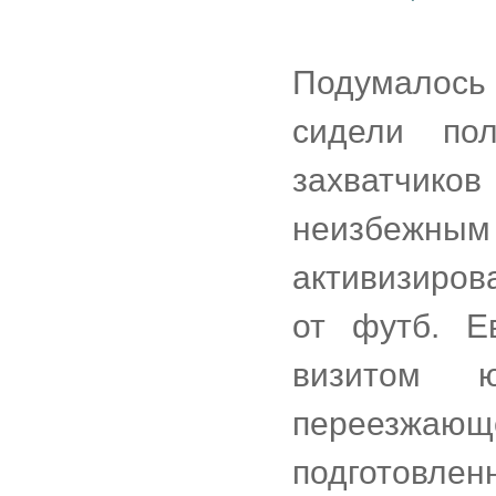
Подумалось
сидели по
захватчико
неизбежным
активизиров
от футб. Е
визитом ю
переезжа
подготов