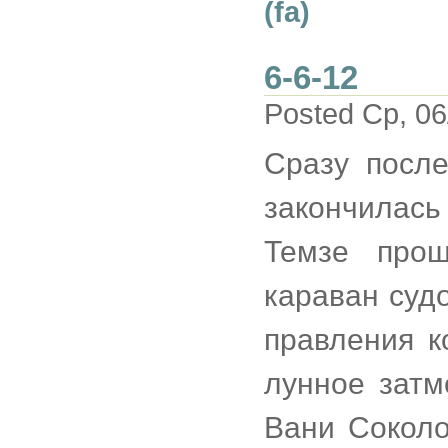
(fa)
6-6-12
Posted Ср, 06
Сразу посл
закончилас
Темзе про
караван суд
правления к
лунное затм
Вани Соколо