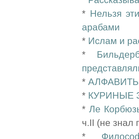
*
Нельзя эт
арабами
*
Ислам и ра
*
Бильдерб
представляли
*
АЛФАВИТ
*
КУРИНЫЕ 
*
Ле Корбюзь
ч.II (не знал
*
Филосо