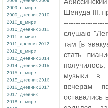
Абиссинский
2008_дневник
2009
2009_в_мире
Шенуда III, 
2009_дневник
2010
------------------
2010_в_мире
2010_дневник
2011
слушаю "Лег
2011_в_мире
там [в эвак
2011_дневник
2012
2012_в_мире
стать пиан
2012_дневник
2014
получилось,
2014_дневник
2015
2015_в_мире
музыки в 
2015_дневник
2016
вечерам п
2016_дневник
2017
2017_дневник
оставались 
2018_в_мире
садился з