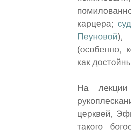
помилованн
карцера;
су
Пеуновой
),
(особенно, 
как достойный
На лекци
рукоплеска
церквей, Эф
такого бог