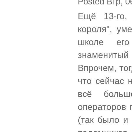
Posted Втр, 0
Ещё 13-го,
короля", ум
школе его
знаменитый
Впрочем, тог
что сейчас 
всё больш
операторов 
(так было и