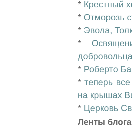
*
Крестный х
*
Отморозь с
*
Эвола, Тол
*
Освяще
добровольца
*
Роберто Ба
*
теперь все
на крышах В
*
Церковь С
Ленты блога