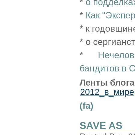
*
о подделка
*
Как "Экспер
* к годовщин
* о сергианс
*
Нечело
бандитов в 
Ленты блога
2012_в_мире
(fa)
SAVE AS