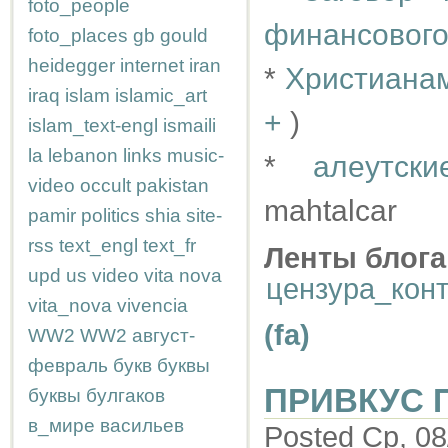
foto_people
финансового
foto_places
gb
gould
heidegger
internet
iran
*
Христианам
iraq
islam
islamic_art
+
)
islam_text-engl
ismaili
la
lebanon
links
music-
*
алеутск
video
occult
pakistan
mahtalcar
pamir
politics
shia
site-
rss
text_engl
text_fr
Ленты блога
upd
us
video
vita nova
цензура_кон
vita_nova
vivencia
(fa)
WW2
WW2
август-
февраль
букв
буквы
ПРИВКУС 
буквы
булгаков
в_мире
васильев
Posted Ср, 08