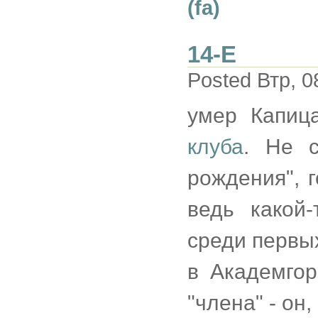
(fa)
14-Е
Posted Втр, 0
умер Капиц
клуба
. Не с
рождения", г
ведь какой
среди первых
в Академгор
"члена" - он