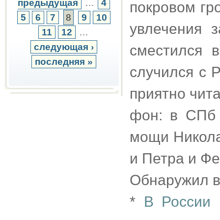
предыдущая
…
4
покровом гр
5
6
7
8
9
10
увлечения 
11
12
…
следующая ›
сместился в
последняя »
случился с 
приятно чита
фон: в СПб
мощи Никола
и Петра и Ф
Обнаружил в
*
В России 