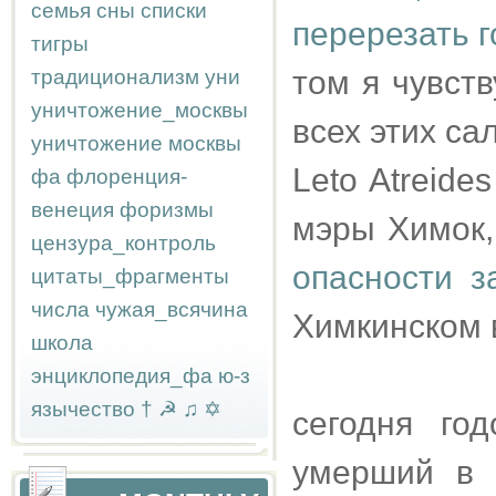
семья
сны
списки
перерезать г
тигры
том я чувст
традиционализм
уни
уничтожение_москвы
всех этих с
уничтожение москвы
Leto Atreide
фа
флоренция-
венеция
форизмы
мэры Химок
цензура_контроль
опасности з
цитаты_фрагменты
числа
чужая_всячина
Химкинском 
школа
энциклопедия_фа
ю-з
язычество
†
☭
♫
✡
сегодня го
умерший в 