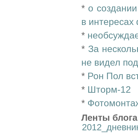
*
о создании
в интересах
*
необсуждае
*
За несколь
не видел по
*
Рон Пол вс
*
Шторм-12
*
Фотомонтаж
Ленты блога
2012_дневни