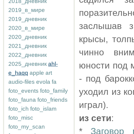
2018_дневник
2019_в_мире
поразител
2019_дневник
заслышав з
2020_в_мире
2020_дневник
крысы, толп
2021_дневник
чинно вним
2022_дневник
юности под 
2025_дневник
ahl-
e_haqq
apple
art
- под барок
audio-files
evola
fa
уходил из к
foto_events
foto_family
foto_fauna
foto_friends
играл).
foto_ich
foto_islam
из сети
:
foto_misc
foto_my_scan
*
Заговор 