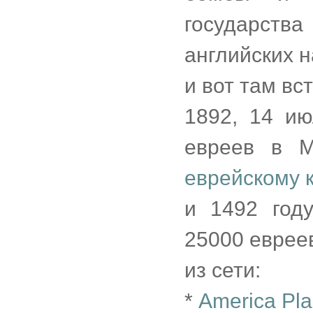
государств
английских 
и вот там вс
1892, 14 и
евреев в М
еврейскому 
и 1492 год
25000 евреев
из сети:
*
America Plan