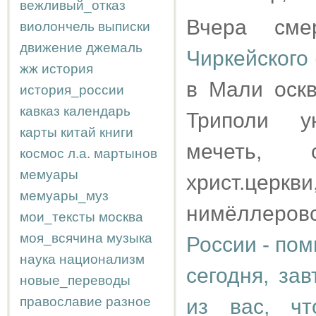
вежливый_отказ
Вчера сме
виолончель
выписки
движение
джемаль
Чиркейского
жж
история
в Мали оск
история_россии
кавказ
календарь
Триполи у
карты
китай
книги
мечеть, 
космос
л.а.
мартынов
мемуары
христ.церкв
мемуары_муз
нимёллеров
мои_тексты
москва
моя_всячина
музыка
России - пом
наука
национализм
сегодня, за
новые_переводы
православие
разное
из вас, ч