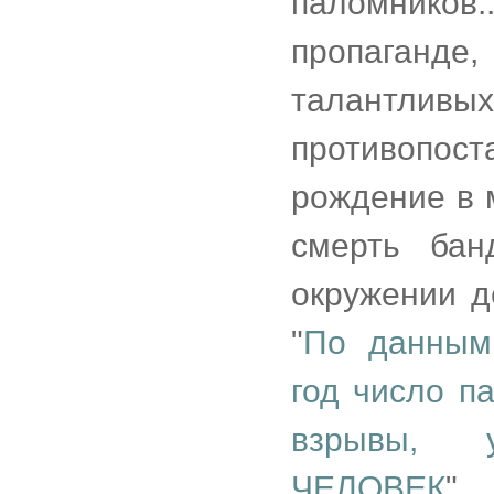
паломников.
пропаганде
талантлив
противопост
рождение в 
смерть бан
окружении д
"
По данным
год число п
взрывы, 
ЧЕЛОВЕК
".