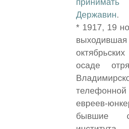
принимать
Державин
.
* 1917, 19 
выходивша
октябрьских
осаде отр
Владимир
телефонной
евреев-юнк
бывшие ст
института 