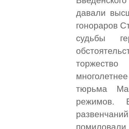
Введенског
давали выс
гонораров Ст
судьбы г
обстоятельс
торжество 
многолетне
тюрьма Ма
режимов. 
развенчани
помиловали,