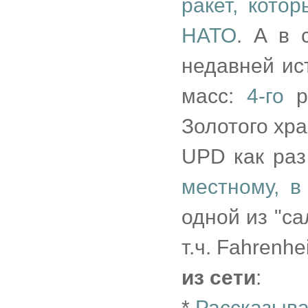
ракет, кото
НАТО
. А в 
недавней ис
масс:
4-го
р
Золотого хр
UPD как ра
местному, в
одной из "са
т.ч. Fahrenhe
из сети
:
*
Рассказыва