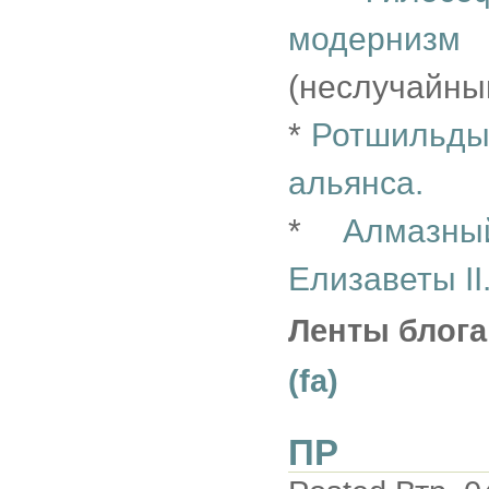
модерниз
(неслучайны
*
Ротшильды
альянса.
*
Алмазн
Елизаветы II.
Ленты блога
(fa)
ПР