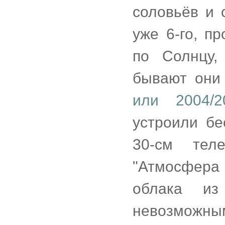
соловьёв и 
уже 6-го, п
по Солнцу,
бывают он
или 2004/2
устроили бе
30-см тел
"Атмосфера
облака из
невозмож