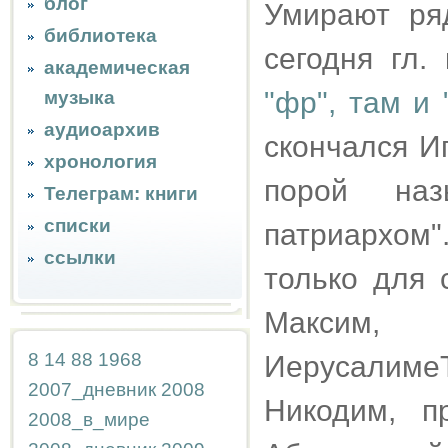
блог
Умирают ря
библиотека
сегодня гл.
академическая
"фр", там и 
музыка
аудиоархив
скончался Иг
хронология
порой наз
Телеграм: книги
списки
патриархом
ссылки
только для 
Максим,
8
14
88
1968
ИерусалимеТ
2007_дневник
2008
Никодим, п
2008_в_мире