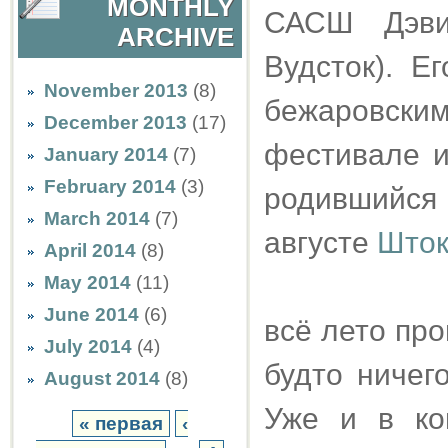
MONTHLY
САСШ Дэви
ARCHIVE
Вудсток). Е
November 2013
(8)
бежаровским
December 2013
(17)
фестивале и
January 2014
(7)
February 2014
(3)
родившийся 
March 2014
(7)
августе
Шток
April 2014
(8)
May 2014
(11)
June 2014
(6)
всё лето про
July 2014
(4)
будто ничег
August 2014
(8)
Уже и в ко
« первая
‹