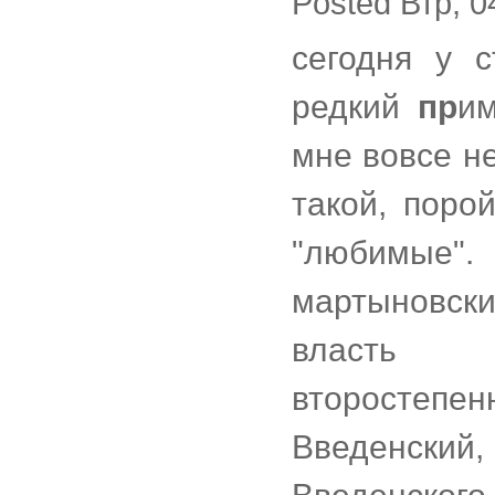
Posted Втр, 0
сегодня у 
редкий
пр
им
мне вовсе не
такой, порой
"любимые".
мартыновск
власть п
второстепен
Введенский,