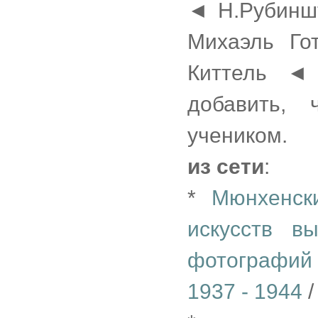
◄ Н.Рубинш
Михаэль Го
Киттель ◄
добавить,
учеником.
из сети
:
*
Мюнхенск
искусств в
фотографий 
1937 - 1944
/