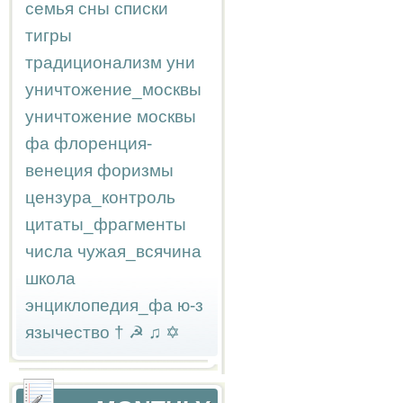
семья
сны
списки
тигры
традиционализм
уни
уничтожение_москвы
уничтожение москвы
фа
флоренция-
венеция
форизмы
цензура_контроль
цитаты_фрагменты
числа
чужая_всячина
школа
энциклопедия_фа
ю-з
язычество
†
☭
♫
✡