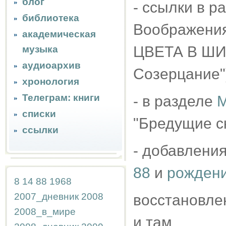
блог
- ссылки в р
библиотека
Воображени
академическая
ЦВЕТА В ШИ
музыка
аудиоархив
Созерцание"
хронология
Телеграм: книги
- в разделе
М
списки
"Бредущие с
ссылки
- добавления
88
и
рождени
8
14
88
1968
2007_дневник
2008
восстановле
2008_в_мире
и там