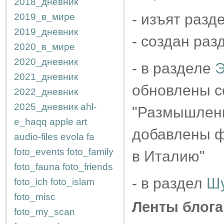
2018_дневник
- изъят разд
2019_в_мире
2019_дневник
- создан раз
2020_в_мире
2020_дневник
- в разделе
Э
2021_дневник
обновлены с
2022_дневник
2025_дневник
ahl-
"Размышлени
e_haqq
apple
art
добавлены ф
audio-files
evola
fa
foto_events
foto_family
в Италию"
foto_fauna
foto_friends
- в раздел
Ш
foto_ich
foto_islam
foto_misc
Ленты блога
foto_my_scan