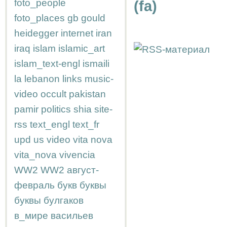
foto_people
(fa)
foto_places
gb
gould
heidegger
internet
iran
iraq
islam
islamic_art
islam_text-engl
ismaili
la
lebanon
links
music-
video
occult
pakistan
pamir
politics
shia
site-
rss
text_engl
text_fr
upd
us
video
vita nova
vita_nova
vivencia
WW2
WW2
август-
февраль
букв
буквы
буквы
булгаков
в_мире
васильев