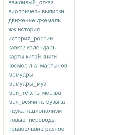
вежливый_отказ
виолончель
выписки
движение
джемаль
жж
история
история_россии
кавказ
календарь
карты
китай
книги
космос
л.а.
мартынов
мемуары
мемуары_муз
мои_тексты
москва
моя_всячина
музыка
наука
национализм
новые_переводы
православие
разное