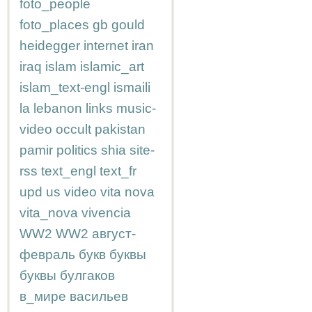
foto_people
foto_places
gb
gould
heidegger
internet
iran
iraq
islam
islamic_art
islam_text-engl
ismaili
la
lebanon
links
music-
video
occult
pakistan
pamir
politics
shia
site-
rss
text_engl
text_fr
upd
us
video
vita nova
vita_nova
vivencia
WW2
WW2
август-
февраль
букв
буквы
буквы
булгаков
в_мире
васильев