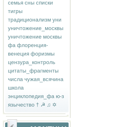
семья
сны
списки
тигры
традиционализм
уни
уничтожение_москвы
уничтожение москвы
фа
флоренция-
венеция
форизмы
цензура_контроль
цитаты_фрагменты
числа
чужая_всячина
школа
энциклопедия_фа
ю-з
язычество
†
☭
♫
✡