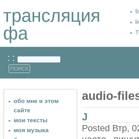
трансляция
f
l
фа
Т
: :
audio-file
обо мне и этом
сайте
J
мои тексты
Posted Втр, 0
моя музыка