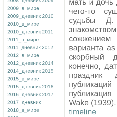
2008_дневник
2009
мать и дочь 
2009_в_мире
чего-то су
2009_дневник
2010
судьбы Д.
2010_в_мире
знакомство
2010_дневник
2011
сожжением 
2011_в_мире
варианта as
2011_дневник
2012
2012_в_мире
скорбный д
2012_дневник
2014
конечно, да
2014_дневник
2015
праздник 
2015_в_мире
публикаций
2015_дневник
2016
публикация 
2016_дневник
2017
Wake (1939).
2017_дневник
2018_в_мире
timeline