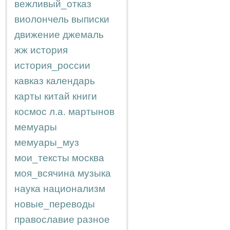
вежливый_отказ
виолончель
выписки
движение
джемаль
жж
история
история_россии
кавказ
календарь
карты
китай
книги
космос
л.а.
мартынов
мемуары
мемуары_муз
мои_тексты
москва
моя_всячина
музыка
наука
национализм
новые_переводы
православие
разное