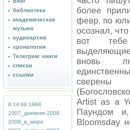
часто пишу
блог
более прил
библиотека
февр. по юли
академическая
музыка
осознал, что
аудиоархив
вот тебе
хронология
выделяющиес
Телеграм: книги
вновь лю
списки
единственн
ссылки
сверены 
(Богословск
Artist as a
8
14
88
1968
Паундом и,
2007_дневник
2008
Bloomsday н
2008_в_мире