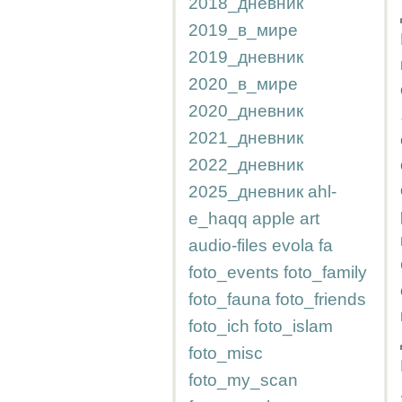
2018_дневник
2019_в_мире
2019_дневник
2020_в_мире
2020_дневник
2021_дневник
2022_дневник
2025_дневник
ahl-
e_haqq
apple
art
audio-files
evola
fa
foto_events
foto_family
foto_fauna
foto_friends
foto_ich
foto_islam
foto_misc
foto_my_scan