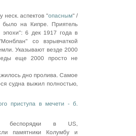
у неск. аспектов "
опасным
" /
 было на Кипре. Приятель
эпохи": 6 дек 1917 года в
"Монблан" со взрывчаткой
земли. Указывают везде 2000
леды еще 2000 просто не
ажилось дно пролива. Самое
ося судна выжил полностью,
го приступа в мечети - б.
ские беспорядки в US,
сли памятники Колумбу и