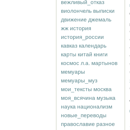
вежливый_отказ
виолончель
выписки
движение
джемаль
жж
история
история_россии
кавказ
календарь
карты
китай
книги
космос
л.а.
мартынов
мемуары
мемуары_муз
мои_тексты
москва
моя_всячина
музыка
наука
национализм
новые_переводы
православие
разное