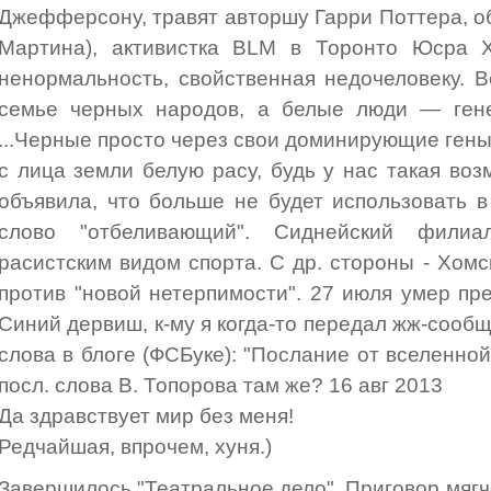
Джефферсону, травят авторшу Гарри Поттера, 
Мартина), активистка BLM в Торонто Юсра Х
ненормальность, свойственная недочеловеку. 
семье черных народов, а белые люди — гене
...Черные просто через свои доминирующие гены
с лица земли белую расу, будь у нас такая воз
объявила, что больше не будет использовать 
слово "отбеливающий". Сиднейский фил
расистским видом спорта. С др. стороны - Хомс
против "новой нетерпимости". 27 июля умер п
Синий дервиш, к-му я когда-то передал жж-сообще
слова в блоге (ФСБуке): "Послание от вселенной.
посл. слова В. Топорова там же? 16 авг 2013
Да здравствует мир без меня!
Редчайшая, впрочем, хуня.)
Завершилось "Театральное дело". Приговор мягч