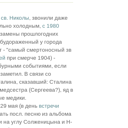
св. Николы
, звонили даже
ально холодным,
с 1980
и замены прошлогодних
взбудораженный у города
ут - "самый смертоносный зв
ей
при смерче 1904) -
 бурными событиями, если
 заметил. В связи со
талина, сказавший: Сталина
 медсестра (Сергеева?), яд в
ые медики.
 29 мая (в день
встречи
ать посл. песню из альбома
и на углу Солженицына и Н-