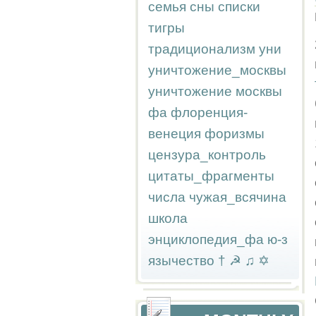
семья
сны
списки
тигры
традиционализм
уни
уничтожение_москвы
уничтожение москвы
фа
флоренция-
венеция
форизмы
цензура_контроль
цитаты_фрагменты
числа
чужая_всячина
школа
энциклопедия_фа
ю-з
язычество
†
☭
♫
✡