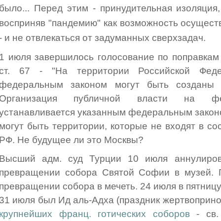
было... Перед этим - принудительная изоляция,
восприняв "пандемию" как возможность осуществ
- и не отвлекаться от задуманных сверхзадач.
1 июля завершилось голосование по поправкам
ст. 67 - "На территории Российской Фед
федеральным законом могут быть созданы 
Организация публичной власти на фед
устанавливается указанным федеральным законом
могут быть территории, которые не входят в со
РФ. Не будущее ли это Москвы?
Высший адм. суд Турции 10 июля аннулиров
превращении собора Святой Софии в музей. П
превращении собора в мечеть. 24 июля в пятниц
31 июля был Ид аль-Адха (праздник жертвоприно
крупнейших франц. готических соборов
- св.