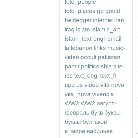
foto_people
foto_places
gb
gould
heidegger
internet
iran
iraq
islam
islamic_art
islam_text-engl
ismaili
la
lebanon
links
music-
video
occult
pakistan
pamir
politics
shia
site-
rss
text_engl
text_fr
upd
us
video
vita nova
vita_nova
vivencia
WW2
WW2
август-
февраль
букв
буквы
буквы
булгаков
в_мире
васильев