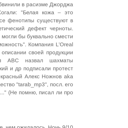
обвинили в расизме Джорджа
огали: "Белая кожа – это
Все фенотипы существуют в
тический дефект черноты.
 могли бы буквально смести
можность". Компания L’Oreal
в описании своей продукции
иал ABC назвал шахматы
кий и др подписали протест
рекрасный Алекс Ножнов aka
ство "tarab_mp3", посл. его
.." (Не помню, писал ли про
е, чем ожидалось. Ночь 9/10