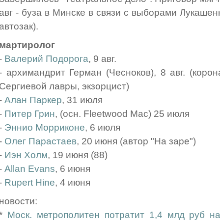
авг - буза в Минске в связи с выборами Лукашен
автозак).
мартиролог
-
Валерий Подорога
, 9 авг.
- архимандрит Герман (Чесноков), 8 авг. (корон
Сергиевой лавры, экзорцист)
-
Алан Паркер
, 31 июля
-
Питер Грин
, (осн. Fleetwood Mac) 25 июля
-
Эннио Морриконе
, 6 июля
-
Олег Парастаев
, 20 июня (автор "На заре")
-
Иэн Холм
, 19 июня (88)
-
Allan Evans
, 6 июня
-
Rupert Hine
, 4 июня
новости:
*
Моск. метрополитен потратит 1,4 млд руб н