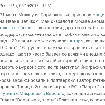
Posted Чт, 06/15/2017 - 16:31
21 мая в Москву из Бари впервые привезли
мощи 
на Иване Великом. Май оказался в Москве аном
такого не было
. + вакханалия дор-строит работ 
бордюров, из-за чего особые пробки и какой-то 
вид... 29 июня в городе случился
шторм
, как пиш
100 лет" (16 трупов - впрочем, не сравнить
с сотн
однако, как это часто бывает со всякими внешне
они не соотносятся с моей историей, я ничего не
смертью Бурдонского, по тв выступал биограф С
отравила кремлёвская клика, а смерт. дозу ввела
крови зафиксировали и подтвердили авторитетн
прошла Троица, 2го июня играл в ВО в "Марте", а
Путина с Макроном в Версале
) закончил записыв
Отказа "Военные куплеты" (Блютнер, студия почт