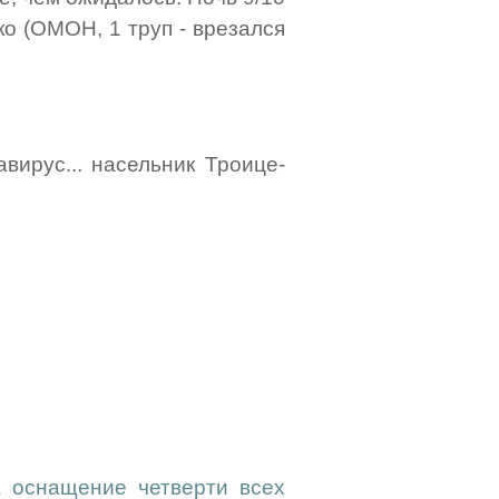
ко (ОМОН, 1 труп - врезался
авирус... насельник Троице-
а оснащение четверти всех