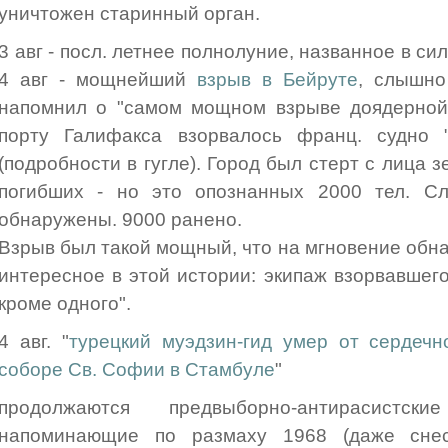
уничтожен старинный орган.
3 авг - посл. летнее полнолуние, названное в сил
4 авг - мощнейший
взрыв в Бейруте
, слышно
напомнил о "самом мощном взрыве доядерной 
порту Галифакса взорвалось франц. судно 
(подробности в гугле). Город был стерт с лица 
погибших - но это опознанных 2000 тел. С
обнаружены. 9000 ранено.
Взрыв был такой мощный, что на мгновение обн
интересное в этой истории: экипаж взорвавшег
кроме одного".
4 авг. "
турецкий муэдзин-гид умер от сердечно
соборе Св. Софии в Стамбуле
"
продолжаются предвыборно-антирасист
напоминающие по размаху 1968 (даже сне