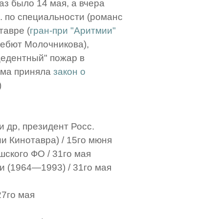
раз было 14 мая, а вчера
. по специальности (романс
тавре (
гран-при "Аритмии"
 дебют Молочникова),
цедентный" пожар в
дума приняла
закон о
)
и др, президент Росс.
ии Кинотавра) / 15го мюня
шского ФО / 31го мая
и (1964—1993) / 31го мая
27го мая