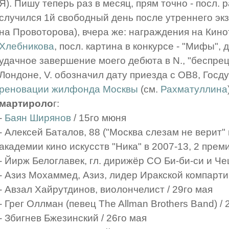
Я). Пишу теперь раз в месяц, прям точно - посл. 
случился 1й свободный день после утреннего экз
на Провоторова), вчера же: награждения на Кино
Хлебникова
, посл. картина в конкурсе - "Мифы",
удачное завершение моего дебюта в N., "беспре
Лондоне, V. обозначил дату приезда с OB8, Гос
реновации жилфонда Москвы
(см.
Рахматуллина
мартироло
г:
-
Баян Ширянов
/ 15го мюня
- Алексей Баталов, 88 ("Москва слезам не верит" 
академии кино искусств "Ника" в 2007-13, 2 прем
- Йирж Белоглавек, гл. дирижёр CO Би-би-си и Че
- Азиз Мохаммед, Азиз, лидер Иракской компарти
- Авзал Хайрутдинов, виолончелист / 29го мая
- Грег Оллман (певец The Allman Brothers Band) / 
- Збигнев Бжезинский / 26го мая