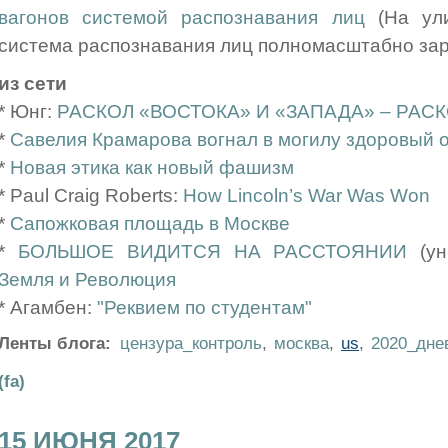
вагонов системой распознавания лиц
(На ули
система распознавания лиц полномасштабно зар
из сети
* Юнг:
РАСКОЛ «ВОСТОКА» И «ЗАПАДА» – РАС
*
Савелия Крамарова вогнал в могилу здоровый 
*
Новая этика как новый фашизм
* Paul Craig Roberts:
How Lincoln’s War Was Won
*
Сапожковая площадь в Москве
*
БОЛЬШОЕ ВИДИТСЯ НА РАССТОЯНИИ
(ун
Земля и Революция
* Агамбен:
"Реквием по студентам"
Ленты блога:
цензура_контроль
,
москва
,
us
,
2020_дне
(fa)
15 ИЮНЯ 2017