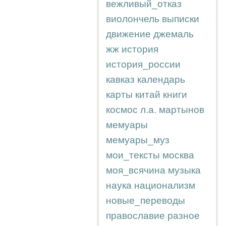
вежливый_отказ
виолончель
выписки
движение
джемаль
жж
история
история_россии
кавказ
календарь
карты
китай
книги
космос
л.а.
мартынов
мемуары
мемуары_муз
мои_тексты
москва
моя_всячина
музыка
наука
национализм
новые_переводы
православие
разное