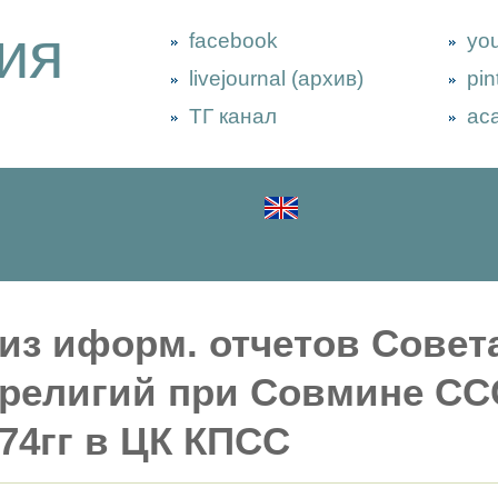
ия
facebook
yo
livejournal (архив)
pin
ТГ канал
ac
из иформ. отчетов Совет
религий при Совмине ССС
74гг в ЦК КПСС