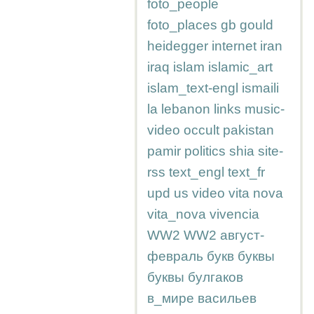
foto_people
foto_places
gb
gould
heidegger
internet
iran
iraq
islam
islamic_art
islam_text-engl
ismaili
la
lebanon
links
music-
video
occult
pakistan
pamir
politics
shia
site-
rss
text_engl
text_fr
upd
us
video
vita nova
vita_nova
vivencia
WW2
WW2
август-
февраль
букв
буквы
буквы
булгаков
в_мире
васильев