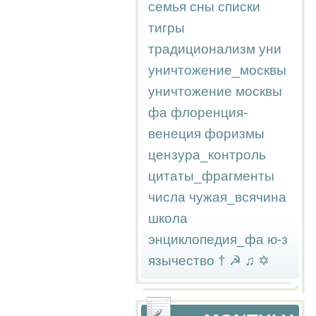
семья
сны
списки
тигры
традиционализм
уни
уничтожение_москвы
уничтожение москвы
фа
флоренция-
венеция
форизмы
цензура_контроль
цитаты_фрагменты
числа
чужая_всячина
школа
энциклопедия_фа
ю-з
язычество
†
☭
♫
✡