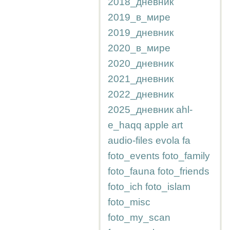
2018_дневник
2019_в_мире
2019_дневник
2020_в_мире
2020_дневник
2021_дневник
2022_дневник
2025_дневник
ahl-
e_haqq
apple
art
audio-files
evola
fa
foto_events
foto_family
foto_fauna
foto_friends
foto_ich
foto_islam
foto_misc
foto_my_scan