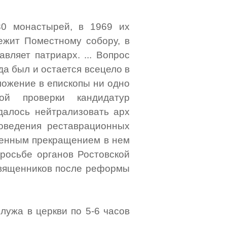
30 монастырей, в 1969 их
ежит Поместному собору, в
вляет патриарх. ... Вопрос
а был и остается всецело в
ложение в епископы ни одно
ой проверки кандидатур
удалось нейтрализовать арх
оведения реставрационных
менным прекращением в нем
просьбе органов Ростовской
 священников после реформы
служа в церкви по 5-6 часов