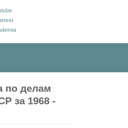
utube
terest
ademia
а по делам
Р за 1968 -